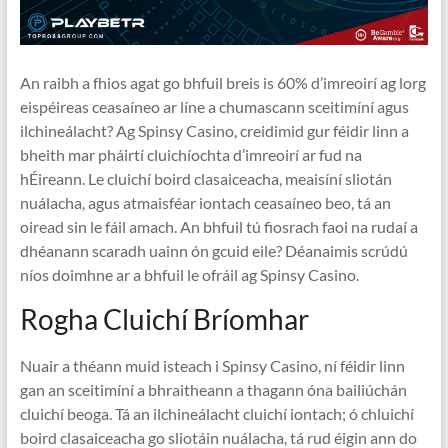
An raibh a fhios agat go bhfuil breis is 60% d’imreoirí ag lorg
eispéireas ceasaíneo ar líne a chumascann sceitimíní agus
ilchineálacht? Ag Spinsy Casino, creidimid gur féidir linn a
bheith mar pháirtí cluichíochta d’imreoirí ar fud na
hÉireann. Le cluichí boird clasaiceacha, meaisíní sliotán
nuálacha, agus atmaisféar iontach ceasaíneo beo, tá an
oiread sin le fáil amach. An bhfuil tú fiosrach faoi na rudaí a
dhéanann scaradh uainn ón gcuid eile? Déanaimis scrúdú
níos doimhne ar a bhfuil le ofráil ag Spinsy Casino.
Rogha Cluichí Bríomhar
Nuair a théann muid isteach i Spinsy Casino, ní féidir linn
gan an sceitimíní a bhraitheann a thagann óna bailiúchán
cluichí beoga. Tá an ilchineálacht cluichí iontach; ó chluichí
boird clasaiceacha go sliotáin nuálacha, tá rud éigin ann do