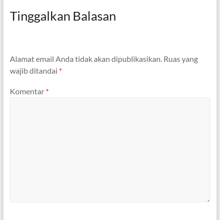
Tinggalkan Balasan
Alamat email Anda tidak akan dipublikasikan.
Ruas yang
wajib ditandai
*
Komentar
*