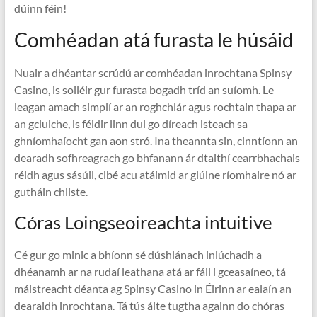
dúinn féin!
Comhéadan atá furasta le húsáid
Nuair a dhéantar scrúdú ar comhéadan inrochtana Spinsy
Casino, is soiléir gur furasta bogadh tríd an suíomh. Le
leagan amach simplí ar an roghchlár agus rochtain thapa ar
an gcluiche, is féidir linn dul go díreach isteach sa
ghníomhaíocht gan aon stró. Ina theannta sin, cinntíonn an
dearadh sofhreagrach go bhfanann ár dtaithí cearrbhachais
réidh agus sásúil, cibé acu atáimid ar glúine ríomhaire nó ar
gutháin chliste.
Córas Loingseoireachta intuitive
Cé gur go minic a bhíonn sé dúshlánach iniúchadh a
dhéanamh ar na rudaí leathana atá ar fáil i gceasaíneo, tá
máistreacht déanta ag Spinsy Casino in Éirinn ar ealaín an
dearaidh inrochtana. Tá tús áite tugtha againn do chóras