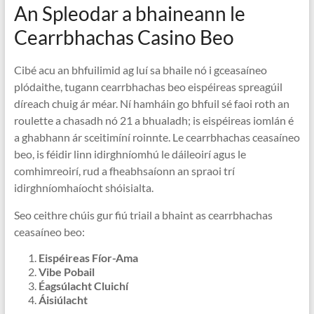
An Spleodar a bhaineann le
Cearrbhachas Casino Beo
Cibé acu an bhfuilimid ag luí sa bhaile nó i gceasaíneo
plódaithe, tugann cearrbhachas beo eispéireas spreagúil
díreach chuig ár méar. Ní hamháin go bhfuil sé faoi roth an
roulette a chasadh nó 21 a bhualadh; is eispéireas iomlán é
a ghabhann ár sceitimíní roinnte. Le cearrbhachas ceasaíneo
beo, is féidir linn idirghníomhú le dáileoirí agus le
comhimreoirí, rud a fheabhsaíonn an spraoi trí
idirghníomhaíocht shóisialta.
Seo ceithre chúis gur fiú triail a bhaint as cearrbhachas
ceasaíneo beo:
Eispéireas Fíor-Ama
Vibe Pobail
Éagsúlacht Cluichí
Áisiúlacht