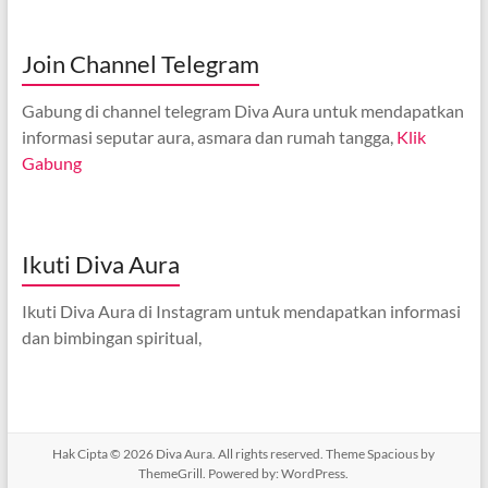
Join Channel Telegram
Gabung di channel telegram Diva Aura untuk mendapatkan
informasi seputar aura, asmara dan rumah tangga,
Klik
Gabung
Ikuti Diva Aura
Ikuti Diva Aura di Instagram untuk mendapatkan informasi
dan bimbingan spiritual,
Hak Cipta © 2026
Diva Aura
. All rights reserved. Theme
Spacious
by
ThemeGrill. Powered by:
WordPress
.