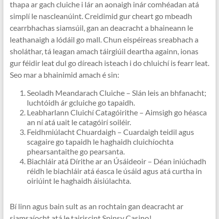
thapa ar gach cluiche i lár an aonaigh inár comhéadan atá
simplí le nascleanúint. Creidimid gur cheart go mbeadh
cearrbhachas siamsúil, gan an deacracht a bhaineann le
leathanaigh a lódáil go mall. Chun eispéireas sreabhach a
sholáthar, tá leagan amach táirgiúil deartha againn, ionas
gur féidir leat dul go díreach isteach i do chluichí is fearr leat.
Seo mar a bhainimid amach é sin:
Seoladh Meandarach Cluiche – Slán leis an bhfanacht;
luchtóidh ár gcluiche go tapaidh.
Leabharlann Cluichí Catagóirithe – Aimsigh go héasca
an ní atá uait le catagóirí soiléir.
Feidhmiúlacht Chuardaigh – Cuardaigh teidil agus
scagaire go tapaidh le haghaidh cluichíochta
phearsantaithe go pearsanta.
Biachláir atá Dírithe ar an Úsáideoir – Déan iniúchadh
réidh le biachláir atá éasca le úsáid agus atá curtha in
oiriúint le haghaidh áisiúlachta.
Bí linn agus bain sult as an rochtain gan deacracht ar
siamsaíocht atá le tairiscint Spinsy Casino!