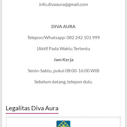
info.divaaura@gmail.com
DIVA AURA
Telepon/Whatsapp: 082 242 101 999
(Aktif Pada Waktu Tertentu
Jam Kerja
Senin-Sabtu, pukul 08:00-16:00 WIB
Sebelum datang, telepon dulu.
Legalitas Diva Aura