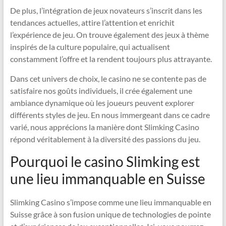
De plus, l’intégration de jeux novateurs s’inscrit dans les
tendances actuelles, attire l’attention et enrichit
l’expérience de jeu. On trouve également des jeux à thème
inspirés de la culture populaire, qui actualisent
constamment l’offre et la rendent toujours plus attrayante.
Dans cet univers de choix, le casino ne se contente pas de
satisfaire nos goûts individuels, il crée également une
ambiance dynamique où les joueurs peuvent explorer
différents styles de jeu. En nous immergeant dans ce cadre
varié, nous apprécions la manière dont Slimking Casino
répond véritablement à la diversité des passions du jeu.
Pourquoi le casino Slimking est
une lieu immanquable en Suisse
Slimking Casino s’impose comme une lieu immanquable en
Suisse grâce à son fusion unique de technologies de pointe