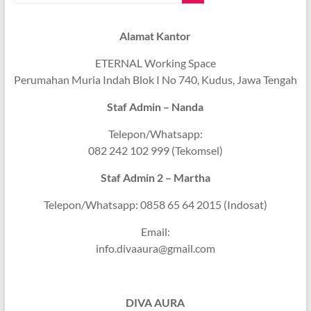
Alamat Kantor
ETERNAL Working Space
Perumahan Muria Indah Blok I No 740, Kudus, Jawa Tengah
Staf Admin – Nanda
Telepon/Whatsapp:
082 242 102 999 (Tekomsel)
Staf Admin 2 – Martha
Telepon/Whatsapp: 0858 65 64 2015 (Indosat)
Email:
info.divaaura@gmail.com
DIVA AURA