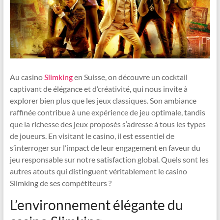
Au casino
Slimking
en Suisse, on découvre un cocktail
captivant de élégance et d’créativité, qui nous invite à
explorer bien plus que les jeux classiques. Son ambiance
raffinée contribue à une expérience de jeu optimale, tandis
que la richesse des jeux proposés s’adresse à tous les types
de joueurs. En visitant le casino, il est essentiel de
s’interroger sur l’impact de leur engagement en faveur du
jeu responsable sur notre satisfaction global. Quels sont les
autres atouts qui distinguent véritablement le casino
Slimking de ses compétiteurs ?
L’environnement élégante du