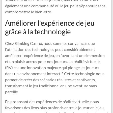
également une communauté où le jeu peut s’épanouir sans
compromettre le bien-être.
Améliorer l’expérience de jeu
grâce à la technologie
Chez Slimking Casino, nous sommes convaincus que
l’utilisation des technologies peut considérablement
améliorer l’expérience de jeu, en favorisant une immersion
et un plaisir accrus pour nos joueurs. La réalité virtuelle
(RV) est une innovation majeure qui plonge les joueurs
dans un environnement interactif. Cette technologie nous
permet de créer des scénarios réalistes et captivants,
transformant le jeu traditionnel en une aventure sans
pareille.
En proposant des expériences de réalité virtuelle, nous
favorisons des liens plus profonds entre le joueur et le jeu,