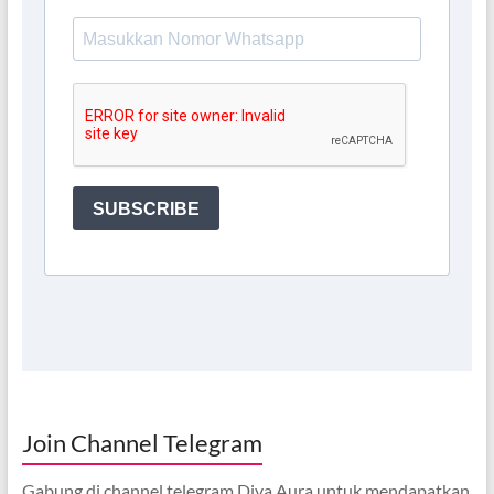
Join Channel Telegram
Gabung di channel telegram Diva Aura untuk mendapatkan