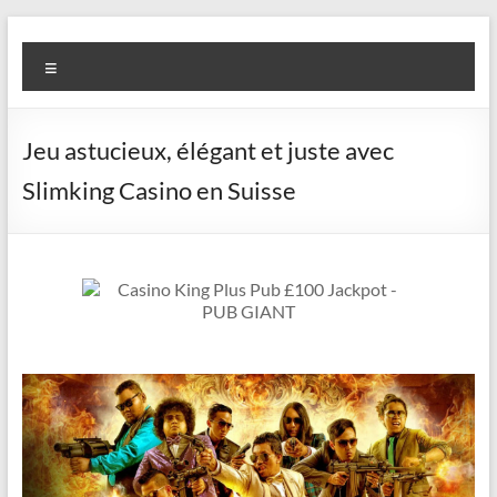
Skip
Diva
Pusat
to
Menu
content
Layanan
Aura
Buka
Aura
Jeu astucieux, élégant et juste avec
Slimking Casino en Suisse