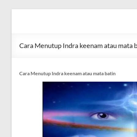
Skip
to
Diva
Pusat
content
Layanan
Aura
Buka
Aura
Cara Menutup Indra keenam atau mata b
Cara Menutup Indra keenam atau mata batin