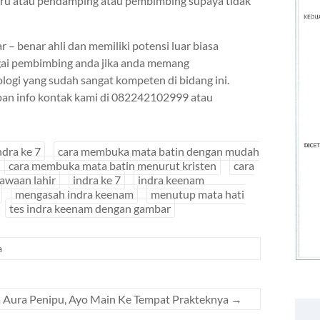
i guru atau pendamping atau pembimbing supaya tidak
– benar ahli dan memiliki potensi luar biasa
gai pembimbing anda jika anda memang
logi yang sudah sangat kompeten di bidang ini.
pan info kontak kami di 082242102999 atau
dra ke 7
cara membuka mata batin dengan mudah
cara membuka mata batin menurut kristen
cara
bawaan lahir
indra ke 7
indra keenam
mengasah indra keenam
menutup mata hati
tes indra keenam dengan gambar
a
 Aura Penipu, Ayo Main Ke Tempat Prakteknya
→