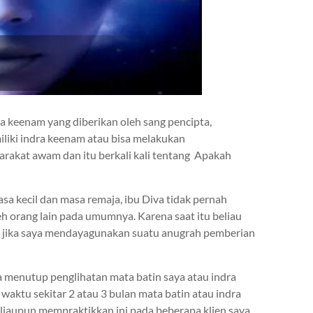
 keenam yang diberikan oleh sang pencipta,
liki indra keenam atau bisa melakukan
rakat awam dan itu berkali kali tentang Apakah
masa kecil dan masa remaja, ibu Diva tidak pernah
leh orang lain pada umumnya. Karena saat itu beliau
n jika saya mendayagunakan suatu anugrah pemberian
 menutup penglihatan mata batin saya atau indra
waktu sekitar 2 atau 3 bulan mata batin atau indra
eliaupun mempraktikkan ini pada beberapa klien saya