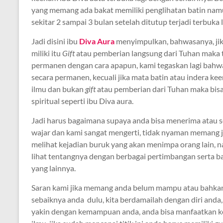
yang memang ada bakat memiliki penglihatan batin namu
sekitar 2 sampai 3 bulan setelah ditutup terjadi terbuka 
Jadi disini ibu
Diva Aura
menyimpulkan, bahwasanya, jik
miliki itu
Gift
atau pemberian langsung dari Tuhan maka ti
permanen dengan cara apapun, kami tegaskan lagi bahwa
secara permanen, kecuali jika mata batin atau indera k
ilmu dan bukan
gift
atau pemberian dari Tuhan maka bis
spiritual seperti ibu Diva aura.
Jadi harus bagaimana supaya anda bisa menerima atau 
wajar dan kami sangat mengerti, tidak nyaman memang ji
melihat kejadian buruk yang akan menimpa orang lain,
lihat tentangnya dengan berbagai pertimbangan serta 
yang lainnya.
Saran kami jika memang anda belum mampu atau bahka
sebaiknya anda dulu, kita berdamailah dengan diri anda,
yakin dengan kemampuan anda, anda bisa manfaatkan 