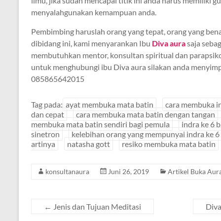
ilmu, jika sudah mencapai titik ini anda harus memilik
menyalahgunakan kemampuan anda.
Pembimbing haruslah orang yang tepat, orang yang benar 
dibidang ini, kami menyarankan Ibu
Diva aura
saja seba
membutuhkan mentor, konsultan spiritual dan parapsiko
untuk menghubungi ibu Diva aura silakan anda menyim
085865642015
Tag pada:
ayat membuka mata batin
cara membuka in
dan cepat
cara membuka mata batin dengan tangan
membuka mata batin sendiri bagi pemula
indra ke 6 
sinetron
kelebihan orang yang mempunyai indra ke 6
artinya
natasha gott
resiko membuka mata batin
konsultanaura
Juni 26, 2019
Artikel Buka Aur
←
Jenis dan Tujuan Meditasi
Diva