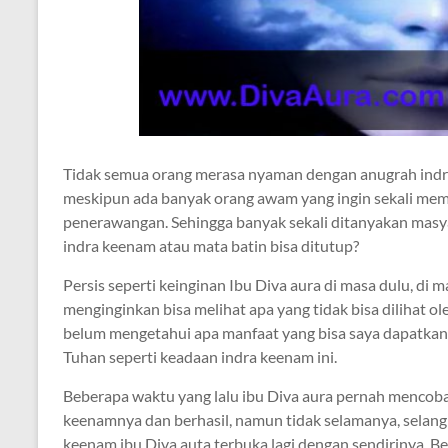
Tidak semua orang merasa nyaman dengan anugrah indra
meskipun ada banyak orang awam yang ingin sekali memi
penerawangan. Sehingga banyak sekali ditanyakan masya
indra keenam atau mata batin bisa ditutup?
Persis seperti keinginan Ibu Diva aura di masa dulu, di 
menginginkan bisa melihat apa yang tidak bisa dilihat o
belum mengetahui apa manfaat yang bisa saya dapatka
Tuhan seperti keadaan indra keenam ini.
Beberapa waktu yang lalu ibu Diva aura pernah mencoba
keenamnya dan berhasil, namun tidak selamanya, selang 
keenam ibu Diva auta terbuka lagi dengan sendirinya. B