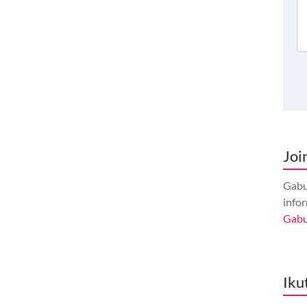
Joi
Gabu
info
Gab
Iku