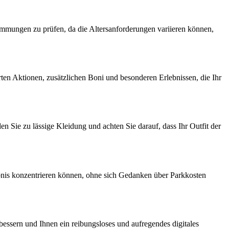
stimmungen zu prüfen, da die Altersanforderungen variieren können,
rten Aktionen, zusätzlichen Boni und besonderen Erlebnissen, die Ihr
en Sie zu lässige Kleidung und achten Sie darauf, dass Ihr Outfit der
ebnis konzentrieren können, ohne sich Gedanken über Parkkosten
erbessern und Ihnen ein reibungsloses und aufregendes digitales