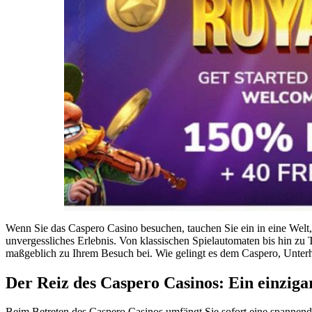
Wenn Sie das Caspero Casino besuchen, tauchen Sie ein in eine Welt,
unvergessliches Erlebnis. Von klassischen Spielautomaten bis hin zu 
maßgeblich zu Ihrem Besuch bei. Wie gelingt es dem Caspero, Unter
Der Reiz des Caspero Casinos: Ein einzigar
Beim Betreten des Caspero Casinos umfängt Sie sofort eine spannende