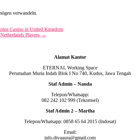
rmögen verwandeln.
Spins Casino in United Kingdom
Netherlands Players
→
Alamat Kantor
ETERNAL Working Space
Perumahan Muria Indah Blok I No 740, Kudus, Jawa Tengah
Staf Admin – Nanda
Telepon/Whatsapp:
082 242 102 999 (Tekomsel)
Staf Admin 2 – Martha
Telepon/Whatsapp: 0858 65 64 2015 (Indosat)
Email:
info.divaaura@gmail.com