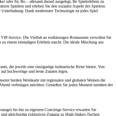
er oder Sic Bo – allesamt darauf ausgelegt, Ihr Spielerlebnis zu
deren Spielern und erleben Sie den sozialen Aspekt des Spielens
 Unterhaltung. Dank modernster Technologie ist jedes Spiel
VIP-Service. Die Vielfalt an erstklassigen Restaurants verwöhnt Sie
h zu einem einmaligen Erlebnis macht. Die ideale Mischung aus
s, die jeweils eine einzigartige kulinarische Reise bieten. Von
 auf hochwertige und beste Zutaten legen.
nserer breiten Weinkarte mit regionalen und globalen Weinen die
n Abend verbringen möchten: Genießen Sie jeden Moment inmitten der
ounges bis hin zu eigenem Concierge-Service erwarten Sie
en und gleichzeitig exklusiven Zugang zu High-Stakes-Tischen