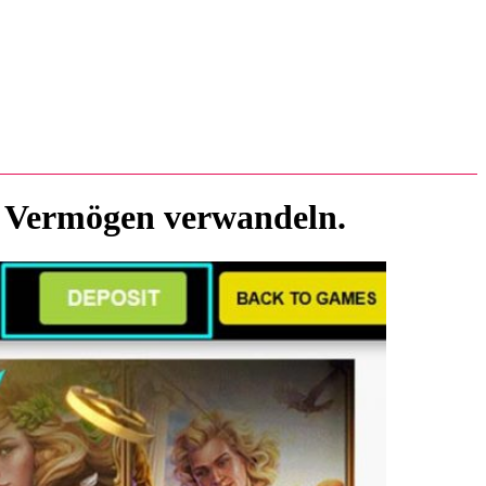
in Vermögen verwandeln.