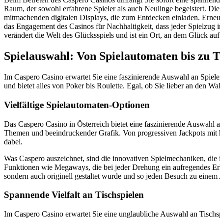
Raum, der sowohl erfahrene Spieler als auch Neulinge begeistert. Die
mitmachenden digitalen Displays, die zum Entdecken einladen. Erneue
das Engagement des Casinos für Nachhaltigkeit, dass jeder Spielzug
verändert die Welt des Glücksspiels und ist ein Ort, an dem Glück auf fo
Spielauswahl: Von Spielautomaten bis zu T
Im Caspero Casino erwartet Sie eine faszinierende Auswahl an Spielen
und bietet alles von Poker bis Roulette. Egal, ob Sie lieber an den Wa
Vielfältige Spielautomaten-Optionen
Das Caspero Casino in Österreich bietet eine faszinierende Auswahl 
Themen und beeindruckender Grafik. Von progressiven Jackpots mit hohe
dabei.
Was Caspero auszeichnet, sind die innovativen Spielmechaniken, die i
Funktionen wie Megaways, die bei jeder Drehung ein aufregendes Erl
sondern auch originell gestaltet wurde und so jeden Besuch zu einem
Spannende Vielfalt an Tischspielen
Im Caspero Casino erwartet Sie eine unglaubliche Auswahl an Tischsp