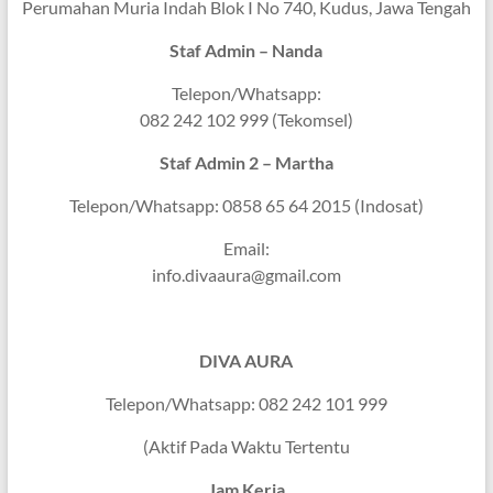
Perumahan Muria Indah Blok I No 740, Kudus, Jawa Tengah
Staf Admin – Nanda
Telepon/Whatsapp:
082 242 102 999 (Tekomsel)
Staf Admin 2 – Martha
Telepon/Whatsapp: 0858 65 64 2015 (Indosat)
Email:
info.divaaura@gmail.com
DIVA AURA
Telepon/Whatsapp: 082 242 101 999
(Aktif Pada Waktu Tertentu
Jam Kerja