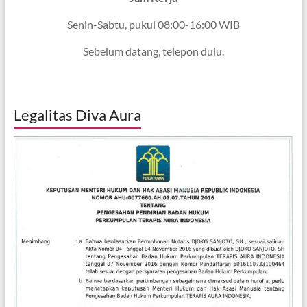
Senin-Sabtu, pukul 08:00-16:00 WIB
Sebelum datang, telepon dulu.
Legalitas Diva Aura