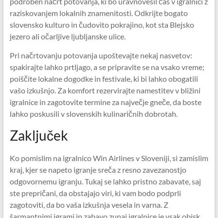
podroben načrt potovanja, ki bo uravnovesil čas v igralnici z
raziskovanjem lokalnih znamenitosti. Odkrijte bogato
slovensko kulturo in čudovito pokrajino, kot sta Blejsko
jezero ali očarljive ljubljanske ulice.
Pri načrtovanju potovanja upoštevajte nekaj nasvetov:
spakirajte lahko prtljago, a se pripravite se na vsako vreme;
poiščite lokalne dogodke in festivale, ki bi lahko obogatili
vašo izkušnjo. Za komfort rezervirajte namestitev v bližini
igralnice in zagotovite termine za največje gneče, da boste
lahko poskusili v slovenskih kulinaričnih dobrotah.
Zaključek
Ko pomislim na igralnico Win Airlines v Sloveniji, si zamislim
kraj, kjer se napeto igranje sreča z resno zavezanostjo
odgovornemu igranju. Tukaj se lahko pristno zabavate, saj
ste prepričani, da obstajajo viri, ki vam bodo podprli
zagotoviti, da bo vaša izkušnja vesela in varna. Z
šarmantnimi igrami in zabavo zunaj igralnice je vsak obisk