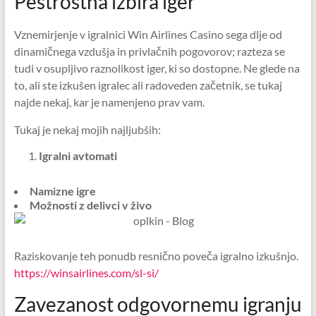
Pestrostna izbira iger
Vznemirjenje v igralnici Win Airlines Casino sega dlje od
dinamičnega vzdušja in privlačnih pogovorov; razteza se
tudi v osupljivo raznolikost iger, ki so dostopne. Ne glede na
to, ali ste izkušen igralec ali radoveden začetnik, se tukaj
najde nekaj, kar je namenjeno prav vam.
Tukaj je nekaj mojih najljubših:
Igralni avtomati
Namizne igre
Možnosti z delivci v živo
Raziskovanje teh ponudb resnično poveča igralno izkušnjo.
https://winsairlines.com/sl-si/
Zavezanost odgovornemu igranju