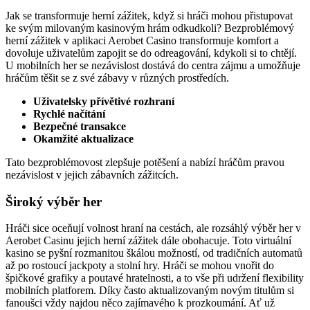
Jak se transformuje herní zážitek, když si hráči mohou přistupovat
ke svým milovaným kasinovým hrám odkudkoli? Bezproblémový
herní zážitek v aplikaci Aerobet Casino transformuje komfort a
dovoluje uživatelům zapojit se do odreagování, kdykoli si to chtějí.
U mobilních her se nezávislost dostává do centra zájmu a umožňuje
hráčům těšit se z své zábavy v různých prostředích.
Uživatelsky přívětivé rozhraní
Rychlé načítání
Bezpečné transakce
Okamžité aktualizace
Tato bezproblémovost zlepšuje potěšení a nabízí hráčům pravou
nezávislost v jejich zábavních zážitcích.
Široký výběr her
Hráči sice oceňují volnost hraní na cestách, ale rozsáhlý výběr her v
Aerobet Casinu jejich herní zážitek dále obohacuje. Toto virtuální
kasino se pyšní rozmanitou škálou možností, od tradičních automatů
až po rostoucí jackpoty a stolní hry. Hráči se mohou vnořit do
špičkové grafiky a poutavé hratelnosti, a to vše při udržení flexibility
mobilních platforem. Díky často aktualizovaným novým titulům si
fanoušci vždy najdou něco zajímavého k prozkoumání. Ať už