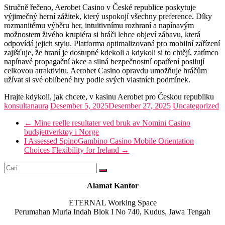
Stručně řečeno, Aerobet Casino v České republice poskytuje
výjimečný herní zážitek, který uspokojí všechny preference. Díky
rozmanitému výběru her, intuitivnímu rozhraní a napínavým
možnostem živého krupiéra si hráči lehce objeví zábavu, která
odpovídá jejich stylu. Platforma optimalizovaná pro mobilní zařízení
zajišťuje, že hraní je dostupné kdekoli a kdykoli si to chtějí, zatímco
napínavé propagační akce a silná bezpečnostní opatření posilují
celkovou atraktivitu. Aerobet Casino opravdu umožňuje hráčům
užívat si své oblíbené hry podle svých vlastních podmínek.
Hrajte kdykoli, jak chcete, v kasinu Aerobet pro Českou republiku
konsultanaura
Desember 5, 2025
Desember 27, 2025
Uncategorized
←
Mine reelle resultater ved bruk av Nomini Casino
budsjettverktøy i Norge
I Assessed SpinoGambino Casino Mobile Orientation
Choices Flexibility for Ireland
→
Alamat Kantor
ETERNAL Working Space
Perumahan Muria Indah Blok I No 740, Kudus, Jawa Tengah