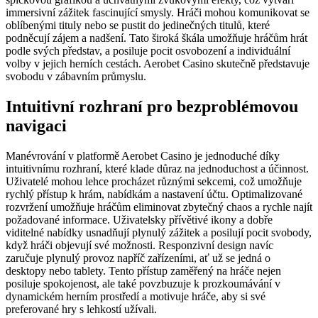
immersivní zážitek fascinující smysly. Hráči mohou komunikovat se
oblíbenými tituly nebo se pustit do jedinečných titulů, které
podněcují zájem a nadšení. Tato široká škála umožňuje hráčům hrát
podle svých představ, a posiluje pocit osvobození a individuální
volby v jejich herních cestách. Aerobet Casino skutečně představuje
svobodu v zábavním průmyslu.
Intuitivní rozhraní pro bezproblémovou
navigaci
Manévrování v platformě Aerobet Casino je jednoduché díky
intuitivnímu rozhraní, které klade důraz na jednoduchost a účinnost.
Uživatelé mohou lehce procházet různými sekcemi, což umožňuje
rychlý přístup k hrám, nabídkám a nastavení účtu. Optimalizované
rozvržení umožňuje hráčům eliminovat zbytečný chaos a rychle najít
požadované informace. Uživatelsky přívětivé ikony a dobře
viditelné nabídky usnadňují plynulý zážitek a posilují pocit svobody,
když hráči objevují své možnosti. Responzivní design navíc
zaručuje plynulý provoz napříč zařízeními, ať už se jedná o
desktopy nebo tablety. Tento přístup zaměřený na hráče nejen
posiluje spokojenost, ale také povzbuzuje k prozkoumávání v
dynamickém herním prostředí a motivuje hráče, aby si své
preferované hry s lehkostí užívali.