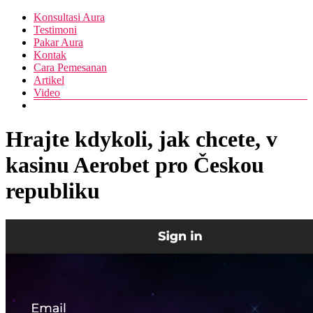
Skip
Menu
Konsultasi Aura
Pusat
to
Diva
Testimoni
Layanan
content
Pakar Aura
Aura
Buka
Kontak
Aura
Cara Pemesanan
Artikel
Video
Hrajte kdykoli, jak chcete, v
kasinu Aerobet pro Českou
republiku