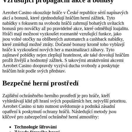
Aerobet Casino okouzluje hráče v České republice sérií napínavých
akcí a bonusů, které zjednodušují hráčům herní zážitek. Tyto
nabídky s fokusem na svobodu hráčů zahrnují bohatých uvítacích
bonusů pro nováčky až po pravidelné akce, které odměňují loajalitu.
Hráči mají možnost vyzkoušet rozmanité vzrušující funkce, jako
jsou volné otočky na oblíbených automatech a cashback nabídky,
které zmírňují možné ztráty. Dočasné bonusy kromě toho vybízejí
hráče k vyzkoušení nových her a maximalizaci zábavy. Tyto
zajímavé pobídky nejen zlepšují hratelnost, ale také dovolují hráčům
prožít živější a hodnotný zážitek. S takovými atraktivními akcemi
Aerobet Casino doopravdy vyzývá ducha svobody a poskytuje
hráčům hrát podle svých představ.
Bezpečné herní prostředí
Zajištění ochráněného herního prostředí je pro hráče, kteří
vyhledávají klid při hraní svých populárních her, nejvyšší prioritou.
Aerobet Casino si tuto nutnost uvědomuje a podniká zásadní
opatření k poskytnutí ochrany hráčů. Následující metody jsou
klíčové pro zabezpečení ochráněné herní atmosféry:
Technologie šifrování