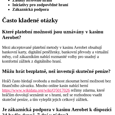
Zásady férového hraní
Iniciativy pro zodpovědné hraní
Zákaznická podpora
Často kladené otázky
Které platební možnosti jsou uznávány v kasinu
Aerobet?
Mezi akceptované platební metody v kasinu Aerobet obsahují
bankovní karty, digitální peněženky, bankovní převody a virtuální
měny, což zákazníkům nabízí rozmanité volby pro snadný a
komfortní zážitek z digitálního hraní.
Můžu hrát bezplatně, než investuji skutečné peníze?
Hráči často hledají svobodu a možnost zkoumat herní možnosti bez
finančního závazku. Mnoho online kasin nabízí herní
https://www.wikidata.org/wiki/Q5017026
režimy zdarma, které
hráčům dovolují seznámit se s hrami, než se rozhodnou vsadit
skutečné peníze, a tím vylepšit jejich celkový zážitek.
Je zákaznická podpora v kasinu Aerobet k dispozici