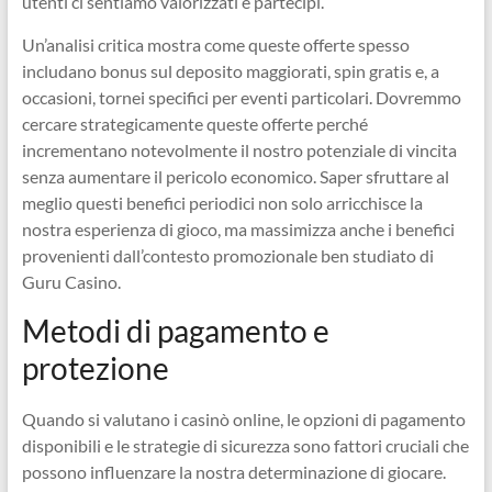
utenti ci sentiamo valorizzati e partecipi.
Un’analisi critica mostra come queste offerte spesso
includano bonus sul deposito maggiorati, spin gratis e, a
occasioni, tornei specifici per eventi particolari. Dovremmo
cercare strategicamente queste offerte perché
incrementano notevolmente il nostro potenziale di vincita
senza aumentare il pericolo economico. Saper sfruttare al
meglio questi benefici periodici non solo arricchisce la
nostra esperienza di gioco, ma massimizza anche i benefici
provenienti dall’contesto promozionale ben studiato di
Guru Casino.
Metodi di pagamento e
protezione
Quando si valutano i casinò online, le opzioni di pagamento
disponibili e le strategie di sicurezza sono fattori cruciali che
possono influenzare la nostra determinazione di giocare.