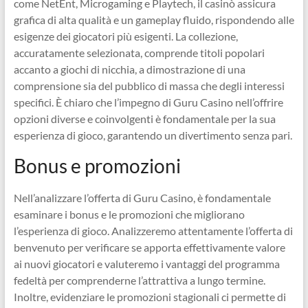
come NetEnt, Microgaming e Playtech, il casinò assicura
grafica di alta qualità e un gameplay fluido, rispondendo alle
esigenze dei giocatori più esigenti. La collezione,
accuratamente selezionata, comprende titoli popolari
accanto a giochi di nicchia, a dimostrazione di una
comprensione sia del pubblico di massa che degli interessi
specifici. È chiaro che l’impegno di Guru Casino nell’offrire
opzioni diverse e coinvolgenti è fondamentale per la sua
esperienza di gioco, garantendo un divertimento senza pari.
Bonus e promozioni
Nell’analizzare l’offerta di Guru Casino, è fondamentale
esaminare i bonus e le promozioni che migliorano
l’esperienza di gioco. Analizzeremo attentamente l’offerta di
benvenuto per verificare se apporta effettivamente valore
ai nuovi giocatori e valuteremo i vantaggi del programma
fedeltà per comprenderne l’attrattiva a lungo termine.
Inoltre, evidenziare le promozioni stagionali ci permette di