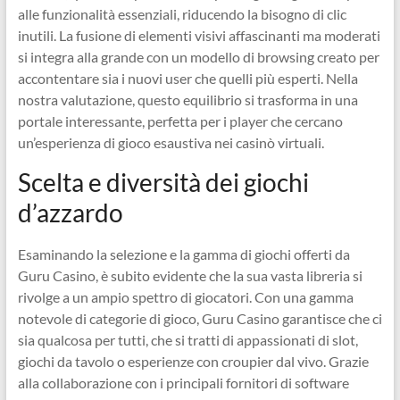
alle funzionalità essenziali, riducendo la bisogno di clic
inutili. La fusione di elementi visivi affascinanti ma moderati
si integra alla grande con un modello di browsing creato per
accontentare sia i nuovi user che quelli più esperti. Nella
nostra valutazione, questo equilibrio si trasforma in una
portale interessante, perfetta per i player che cercano
un’esperienza di gioco esaustiva nei casinò virtuali.
Scelta e diversità dei giochi
d’azzardo
Esaminando la selezione e la gamma di giochi offerti da
Guru Casino, è subito evidente che la sua vasta libreria si
rivolge a un ampio spettro di giocatori. Con una gamma
notevole di categorie di gioco, Guru Casino garantisce che ci
sia qualcosa per tutti, che si tratti di appassionati di slot,
giochi da tavolo o esperienze con croupier dal vivo. Grazie
alla collaborazione con i principali fornitori di software