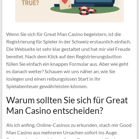
Wenn Sie sich für Great Man Casino begeistern, ist die
Registrierung für Spieler in der Schweiz erstaunlich einfach.
Die Webseite ist sehr klar gestaltet und hat mir viel Freude
bereitet. Nach dem Klick auf den Registrierungsbutton
füllen Sie einfach ein knappes Formular aus. Aber wie geht
es danach weiter? Schauen wir uns näher an, wie Sie
loslegen und einen reibungslosen Start in Ihr
Spielabenteuer gewährleisten können.
Warum sollten Sie sich für Great
Man Casino entscheiden?
Als ich anfing, Online-Casinos zu erkunden, stach mir Good
Man Casino aus mehreren Ursachen sofort ins Auge.