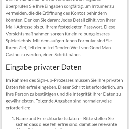
überprüfen Sie Ihre Eingaben sorgfältig, um Irrtümer zu
vermeiden, die die Eröffnung des Kontos behindern
könnten. Denken Sie daran: Jedes Detail zählt, von Ihrer
Mail-Adresse bis zu Ihrem festgelegten Passwort. Diese
Vorsichtsmaßnahmen sorgen für ein reibungsloseres
Spielerlebnis. Mit dem aufgerufenen Formular sind Sie
Ihrem Ziel, Teil der mitreißenden Welt von Good Man
Casino zu werden, einen Schritt näher.
Eingabe privater Daten
Im Rahmen des Sign-up-Prozesses müssen Sie Ihre privaten
Daten fehlerfrei eingeben. Dieser Schritt ist erforderlich, um
Ihre Person zu bestätigen und die Integrität Ihrer Daten zu
gewährleisten. Folgende Angaben sind normalerweise
erforderlich:
Name und Erreichbarkeitsdaten – Bitte stellen Sie
sicher, dass diese fehlerfrei sind, damit Sie relevante