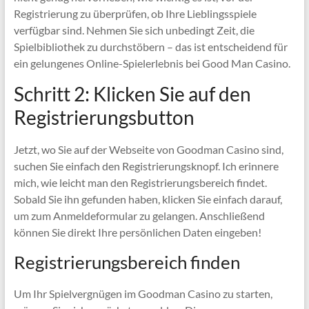
Registrierung zu überprüfen, ob Ihre Lieblingsspiele
verfügbar sind. Nehmen Sie sich unbedingt Zeit, die
Spielbibliothek zu durchstöbern – das ist entscheidend für
ein gelungenes Online-Spielerlebnis bei Good Man Casino.
Schritt 2: Klicken Sie auf den
Registrierungsbutton
Jetzt, wo Sie auf der Webseite von Goodman Casino sind,
suchen Sie einfach den Registrierungsknopf. Ich erinnere
mich, wie leicht man den Registrierungsbereich findet.
Sobald Sie ihn gefunden haben, klicken Sie einfach darauf,
um zum Anmeldeformular zu gelangen. Anschließend
können Sie direkt Ihre persönlichen Daten eingeben!
Registrierungsbereich finden
Um Ihr Spielvergnügen im Goodman Casino zu starten,