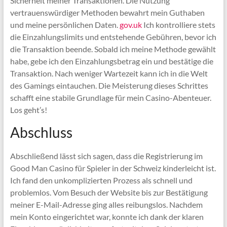
Sicherheit meiner Transaktionen. Die Nutzung
vertrauenswürdiger Methoden bewahrt mein Guthaben
und meine persönlichen Daten.
gov.uk
Ich kontrolliere stets
die Einzahlungslimits und entstehende Gebühren, bevor ich
die Transaktion beende. Sobald ich meine Methode gewählt
habe, gebe ich den Einzahlungsbetrag ein und bestätige die
Transaktion. Nach weniger Wartezeit kann ich in die Welt
des Gamings eintauchen. Die Meisterung dieses Schrittes
schafft eine stabile Grundlage für mein Casino-Abenteuer.
Los geht’s!
Abschluss
Abschließend lässt sich sagen, dass die Registrierung im
Good Man Casino für Spieler in der Schweiz kinderleicht ist.
Ich fand den unkomplizierten Prozess als schnell und
problemlos. Vom Besuch der Website bis zur Bestätigung
meiner E-Mail-Adresse ging alles reibungslos. Nachdem
mein Konto eingerichtet war, konnte ich dank der klaren