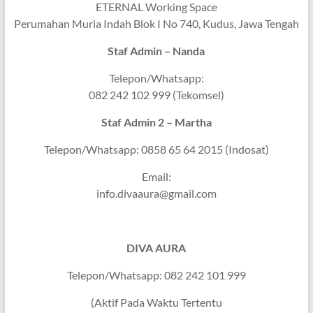
ETERNAL Working Space
Perumahan Muria Indah Blok I No 740, Kudus, Jawa Tengah
Staf Admin – Nanda
Telepon/Whatsapp:
082 242 102 999 (Tekomsel)
Staf Admin 2 – Martha
Telepon/Whatsapp: 0858 65 64 2015 (Indosat)
Email:
info.divaaura@gmail.com
DIVA AURA
Telepon/Whatsapp: 082 242 101 999
(Aktif Pada Waktu Tertentu