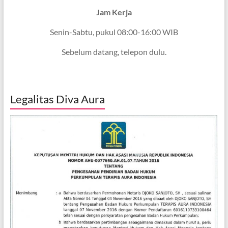
Jam Kerja
Senin-Sabtu, pukul 08:00-16:00 WIB
Sebelum datang, telepon dulu.
Legalitas Diva Aura