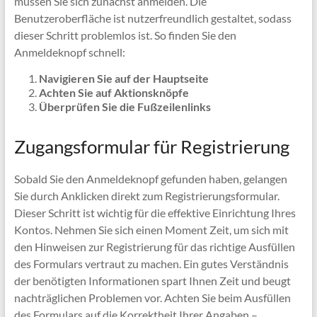
müssen Sie sich zunächst anmelden. Die
Benutzeroberfläche ist nutzerfreundlich gestaltet, sodass
dieser Schritt problemlos ist. So finden Sie den
Anmeldeknopf schnell:
Navigieren Sie auf der Hauptseite
Achten Sie auf Aktionsknöpfe
Überprüfen Sie die Fußzeilenlinks
Zugangsformular für Registrierung
Sobald Sie den Anmeldeknopf gefunden haben, gelangen
Sie durch Anklicken direkt zum Registrierungsformular.
Dieser Schritt ist wichtig für die effektive Einrichtung Ihres
Kontos. Nehmen Sie sich einen Moment Zeit, um sich mit
den Hinweisen zur Registrierung für das richtige Ausfüllen
des Formulars vertraut zu machen. Ein gutes Verständnis
der benötigten Informationen spart Ihnen Zeit und beugt
nachträglichen Problemen vor. Achten Sie beim Ausfüllen
des Formulars auf die Korrektheit Ihrer Angaben –