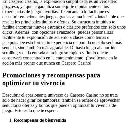
En Caspero Casino, la exploración simplificada es un verdadero
progreso, ya que te garantiza sumergirte rápidamente en tus
experiencias de juego favoritas. Te encantará lo fácil que es
descubrir emocionantes juegos gracias a una interfaz intachable que
resalta los principales títulos y ofertas. Su estructura intuitivo te
facilita encontrar nuevos estrenos o clásicos preferidos con solo unos
clicks. Además, con opciones avanzados, puedes personalizar
fácilmente tu exploración de acuerdo a clases como temas o
jackpots. De esta forma, tu experiencia de partida no solo será más
sencilla, sino también más agradable. Di hasta luego al aburrido
scrolling y da la entrada a un ingreso rápido y fluido que te
conservará concentrado en la entretenimiento. ¡Involúcrate en la
acción más pronto que nunca en Caspero Casino!
Promociones y recompensas para
optimizar tu vivencia
Descubrir el apasionante universo de Caspero Casino no se trata
solo de hacer girar los tambores; también se refiere de aprovechar
seductoras ofertas y bonos que pueden optimizar tu vivencia de
juego. Esto es lo que te espera:
Recompensa de bienvenida