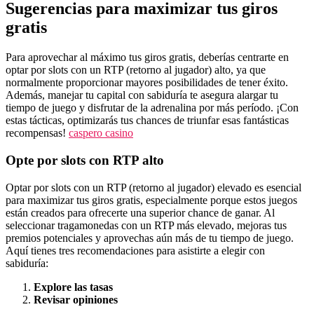
Sugerencias para maximizar tus giros
gratis
Para aprovechar al máximo tus giros gratis, deberías centrarte en
optar por slots con un RTP (retorno al jugador) alto, ya que
normalmente proporcionar mayores posibilidades de tener éxito.
Además, manejar tu capital con sabiduría te asegura alargar tu
tiempo de juego y disfrutar de la adrenalina por más período. ¡Con
estas tácticas, optimizarás tus chances de triunfar esas fantásticas
recompensas!
caspero casino
Opte por slots con RTP alto
Optar por slots con un RTP (retorno al jugador) elevado es esencial
para maximizar tus giros gratis, especialmente porque estos juegos
están creados para ofrecerte una superior chance de ganar. Al
seleccionar tragamonedas con un RTP más elevado, mejoras tus
premios potenciales y aprovechas aún más de tu tiempo de juego.
Aquí tienes tres recomendaciones para asistirte a elegir con
sabiduría:
Explore las tasas
Revisar opiniones