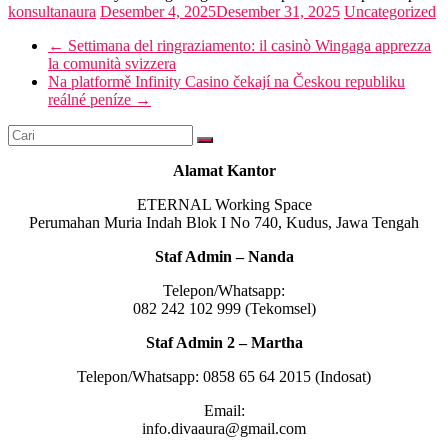
konsultanaura
Desember 4, 2025
Desember 31, 2025
Uncategorized
←
Settimana del ringraziamento: il casinò Wingaga apprezza
la comunità svizzera
Na platformě Infinity Casino čekají na Českou republiku
reálné peníze
→
Alamat Kantor
ETERNAL Working Space
Perumahan Muria Indah Blok I No 740, Kudus, Jawa Tengah
Staf Admin – Nanda
Telepon/Whatsapp:
082 242 102 999 (Tekomsel)
Staf Admin 2 – Martha
Telepon/Whatsapp: 0858 65 64 2015 (Indosat)
Email:
info.divaaura@gmail.com