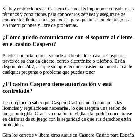
Sí, hay restricciones en Caspero Casino. Es importante consultar sus
términos y condiciones para conocer los detalles y asegurarte de
conocer los límites a tus ganancias, para que tu sesión de juego sea
sin interrupciones y libre de problemas.
¿Cómo puedo comunicarme con el soporte al cliente
en el casino Caspero?
Puedes contactar con el soporte al cliente de el casino Caspero a
través de su chat en directo, correo electrónico o teléfono. Están
disponibles 24/7, así que siempre recibirás asistencia inmediata ante
cualquier pregunta o problema que puedas tener.
¿El casino Caspero tiene autorización y está
controlado?
Le complacerá saber que Caspero Casino cuenta con todas las
licencias y regulaciones necesarias, lo que asegura una sesión de
juego protegida. Gracias a una fuerte vigilancia, podrá concentrarse
en disfrutar de su juego con la seguridad de que sus derechos están
protegidos.
Gira los carretes y libera giros gratis en Caspero Casino para España