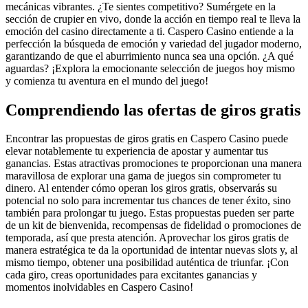
mecánicas vibrantes. ¿Te sientes competitivo? Sumérgete en la
sección de crupier en vivo, donde la acción en tiempo real te lleva la
emoción del casino directamente a ti. Caspero Casino entiende a la
perfección la búsqueda de emoción y variedad del jugador moderno,
garantizando de que el aburrimiento nunca sea una opción. ¿A qué
aguardas? ¡Explora la emocionante selección de juegos hoy mismo
y comienza tu aventura en el mundo del juego!
Comprendiendo las ofertas de giros gratis
Encontrar las propuestas de giros gratis en Caspero Casino puede
elevar notablemente tu experiencia de apostar y aumentar tus
ganancias. Estas atractivas promociones te proporcionan una manera
maravillosa de explorar una gama de juegos sin comprometer tu
dinero. Al entender cómo operan los giros gratis, observarás su
potencial no solo para incrementar tus chances de tener éxito, sino
también para prolongar tu juego. Estas propuestas pueden ser parte
de un kit de bienvenida, recompensas de fidelidad o promociones de
temporada, así que presta atención. Aprovechar los giros gratis de
manera estratégica te da la oportunidad de intentar nuevas slots y, al
mismo tiempo, obtener una posibilidad auténtica de triunfar. ¡Con
cada giro, creas oportunidades para excitantes ganancias y
momentos inolvidables en Caspero Casino!