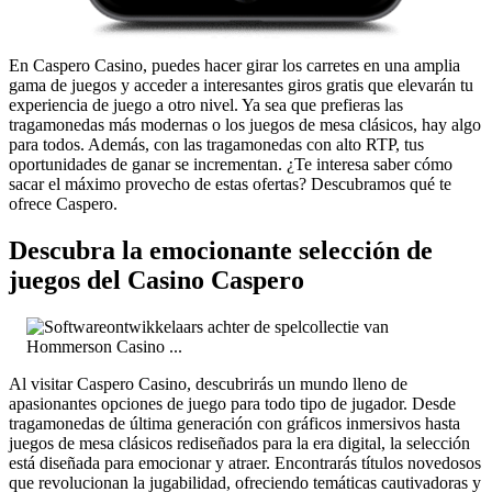
En Caspero Casino, puedes hacer girar los carretes en una amplia
gama de juegos y acceder a interesantes giros gratis que elevarán tu
experiencia de juego a otro nivel. Ya sea que prefieras las
tragamonedas más modernas o los juegos de mesa clásicos, hay algo
para todos. Además, con las tragamonedas con alto RTP, tus
oportunidades de ganar se incrementan. ¿Te interesa saber cómo
sacar el máximo provecho de estas ofertas? Descubramos qué te
ofrece Caspero.
Descubra la emocionante selección de
juegos del Casino Caspero
Al visitar Caspero Casino, descubrirás un mundo lleno de
apasionantes opciones de juego para todo tipo de jugador. Desde
tragamonedas de última generación con gráficos inmersivos hasta
juegos de mesa clásicos rediseñados para la era digital, la selección
está diseñada para emocionar y atraer. Encontrarás títulos novedosos
que revolucionan la jugabilidad, ofreciendo temáticas cautivadoras y