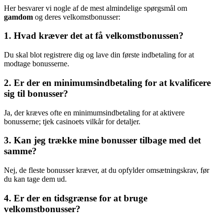
Her besvarer vi nogle af de mest almindelige spørgsmål om
gamdom
og deres velkomstbonusser:
1. Hvad kræver det at få velkomstbonussen?
Du skal blot registrere dig og lave din første indbetaling for at
modtage bonusserne.
2. Er der en minimumsindbetaling for at kvalificere
sig til bonusser?
Ja, der kræves ofte en minimumsindbetaling for at aktivere
bonusserne; tjek casinoets vilkår for detaljer.
3. Kan jeg trække mine bonusser tilbage med det
samme?
Nej, de fleste bonusser kræver, at du opfylder omsætningskrav, før
du kan tage dem ud.
4. Er der en tidsgrænse for at bruge
velkomstbonusser?