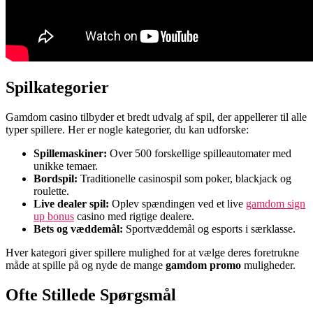
Spilkategorier
Gamdom casino tilbyder et bredt udvalg af spil, der appellerer til alle
typer spillere. Her er nogle kategorier, du kan udforske:
Spillemaskiner:
Over 500 forskellige spilleautomater med
unikke temaer.
Bordspil:
Traditionelle casinospil som poker, blackjack og
roulette.
Live dealer spil:
Oplev spændingen ved et live
gamdom sign
up bonus
casino med rigtige dealere.
Bets og væddemål:
Sportvæddemål og esports i særklasse.
Hver kategori giver spillere mulighed for at vælge deres foretrukne
måde at spille på og nyde de mange
gamdom promo
muligheder.
Ofte Stillede Spørgsmål