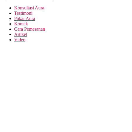
Konsultasi Aura
Testimoni
Pakar Aura
Kontak
Cara Pemesanan
Artikel
Video