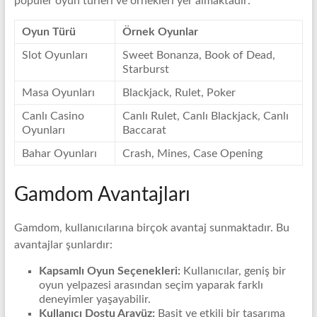
popüler oyun türleri ve örnekleri yer almaktadır:
Oyun Türü
Örnek Oyunlar
Slot Oyunları
Sweet Bonanza, Book of Dead,
Starburst
Masa Oyunları
Blackjack, Rulet, Poker
Canlı Casino
Canlı Rulet, Canlı Blackjack, Canlı
Oyunları
Baccarat
Bahar Oyunları
Crash, Mines, Case Opening
Gamdom Avantajları
Gamdom, kullanıcılarına birçok avantaj sunmaktadır. Bu
avantajlar şunlardır:
Kapsamlı Oyun Seçenekleri:
Kullanıcılar, geniş bir
oyun yelpazesi arasından seçim yaparak farklı
deneyimler yaşayabilir.
Kullanıcı Dostu Arayüz:
Basit ve etkili bir tasarıma