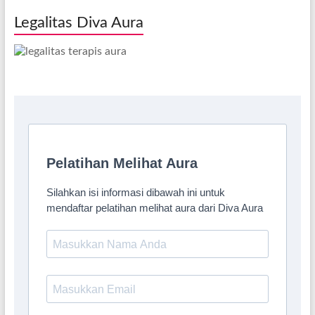
Legalitas Diva Aura