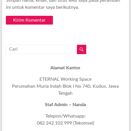
Simpan nama, email, dan situs web saya pada peramban
ini untuk komentar saya berikutnya.
Alamat Kantor
ETERNAL Working Space
Perumahan Muria Indah Blok I No 740, Kudus, Jawa
Tengah
Staf Admin – Nanda
Telepon/Whatsapp:
082 242 102 999 (Tekomsel)