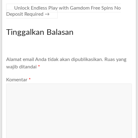
Unlock Endless Play with Gamdom Free Spins No
Deposit Required
→
Tinggalkan Balasan
Alamat email Anda tidak akan dipublikasikan.
Ruas yang
wajib ditandai
*
Komentar
*