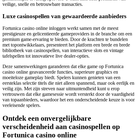
veilige, snelle en betrouwbare transacties.
Luxe casinospellen van gewaardeerde aanbieders
Fortunica casino online inloggen werkt samen met de meest
prestigieuze en gelicentieerde gameproviders in de branche om een
premium game-ervaring te bieden. Door de krachten te bundelen
met topontwikkelaars, presenteert het platform een ​​brede en brede
bibliotheek van casinospellen, van interactieve slots en vintage
tafelspellen tot innovatieve live dealer-opties.
Deze samenwerkingen garanderen dat elke game op Fortunica
casino online geavanceerde functies, superieure graphics en
moeiteloze gameplay biedt. Spelers kunnen genieten van een
eersteklas selectie titels die niet alleen spannend, maar ook eerlijk en
veilig zijn. Met zijn streven naar uitmuntendheid kunt u erop
vertrouwen dat elke gamesessie wordt versterkt door de vaardigheid
van topaanbieders, waardoor het een onderscheidende keuze is voor
veeleisende spelers.
Ontdek een onvergelijkbare
verscheidenheid aan casinospellen op
Fortunica casino online