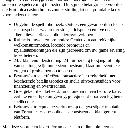
superieure spelervaring te bieden. Dit zijn de belangrijkste voordelen
die Fortunica casino bonus zonder storting tot een populaire keuze
voor spelers maken:
Uitgebreide spelbibliotheek: Ontdek een gevarieerde selectie
casinospellen, waaronder slots, tafelspellen en live dealer-
alternatieven, die aan alle interesses voldoen.
Ruime bonussen en promoties: Geniet van aantrekkelijke
welkomstpromoties, lopende promoties en
loyaliteitsbeloningen die zijn gecreëerd om uw game-ervaring
te verbeteren.
24/7 klantenondersteuning: 24 uur per dag toegang tot hulp
van een toegewijd ondersteuningsteam, klaar om eventuele
vragen of problemen op te lossen.
Betrouwbare en efficiënte transacties: heb zekerheid met
beschermde betalingsopties en snelle uitvoeringstijden voor
financiering en overdrachten.
Goedgekeurd en beheerd: functioneren in een betrouwbare,
eerlijke en eerlijke omgeving, gereguleerd door een legitieme
spellicentie.
Betrouwbare reputatie: vertrouw op de gevestigde reputatie
van Fortunica casino online als consistent en klantgericht
platform.
Met deze voordelen levert Fortunica casino online inloggen een