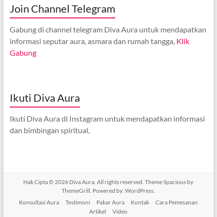
Join Channel Telegram
Gabung di channel telegram Diva Aura untuk mendapatkan
informasi seputar aura, asmara dan rumah tangga,
Klik
Gabung
Ikuti Diva Aura
Ikuti Diva Aura di Instagram untuk mendapatkan informasi
dan bimbingan spiritual,
Hak Cipta © 2026
Diva Aura
. All rights reserved. Theme
Spacious
by
ThemeGrill. Powered by:
WordPress
.
Konsultasi Aura
Testimoni
Pakar Aura
Kontak
Cara Pemesanan
Artikel
Video