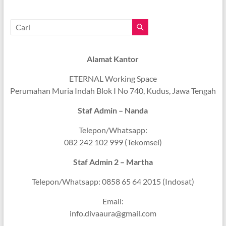
Alamat Kantor
ETERNAL Working Space
Perumahan Muria Indah Blok I No 740, Kudus, Jawa Tengah
Staf Admin – Nanda
Telepon/Whatsapp:
082 242 102 999 (Tekomsel)
Staf Admin 2 – Martha
Telepon/Whatsapp: 0858 65 64 2015 (Indosat)
Email:
info.divaaura@gmail.com