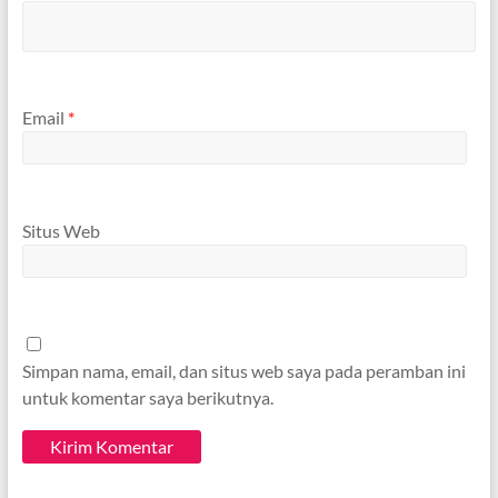
Email
*
Situs Web
Simpan nama, email, dan situs web saya pada peramban ini
untuk komentar saya berikutnya.