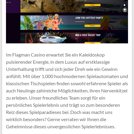
Im Flagman Casino erwartet Sie ein Kaleidoskop
pulsierender Energie, in dem Luxus auf erstklassige
Unterhaltung trifft und sich jeder Dreh wie ein Gewinn
anfühlt. Mit über 1.000 hochmodernen Spielautomaten und
klassischen Tischspielen finden sowohl erfahrene Spieler als
auch Neulinge zahlreiche Möglichkeiten, ihren Nervenkitzel
zu erleben. Unser freundliches Team sorgt für ein
persönliches Spielerlebnis und trägt so zum besonderen
Reiz dieses Spielparadieses bei. Doch was macht uns
wirklich besonders? Gerne verraten wir Ihnen die
Geheimnisse dieses unvergesslichen Spielerlebnisses.