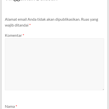
Alamat email Anda tidak akan dipublikasikan.
Ruas yang
wajib ditandai
*
Komentar
*
Nama
*