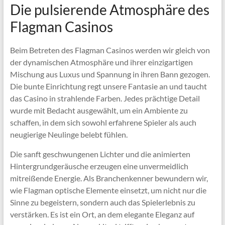
Die pulsierende Atmosphäre des
Flagman Casinos
Beim Betreten des Flagman Casinos werden wir gleich von
der dynamischen Atmosphäre und ihrer einzigartigen
Mischung aus Luxus und Spannung in ihren Bann gezogen.
Die bunte Einrichtung regt unsere Fantasie an und taucht
das Casino in strahlende Farben. Jedes prächtige Detail
wurde mit Bedacht ausgewählt, um ein Ambiente zu
schaffen, in dem sich sowohl erfahrene Spieler als auch
neugierige Neulinge belebt fühlen.
Die sanft geschwungenen Lichter und die animierten
Hintergrundgeräusche erzeugen eine unvermeidlich
mitreißende Energie. Als Branchenkenner bewundern wir,
wie Flagman optische Elemente einsetzt, um nicht nur die
Sinne zu begeistern, sondern auch das Spielerlebnis zu
verstärken. Es ist ein Ort, an dem elegante Eleganz auf