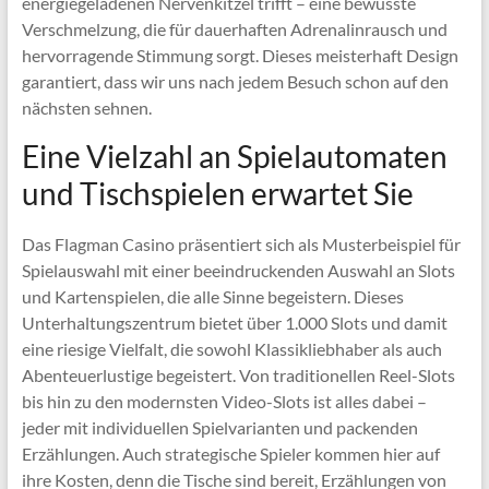
energiegeladenen Nervenkitzel trifft – eine bewusste
Verschmelzung, die für dauerhaften Adrenalinrausch und
hervorragende Stimmung sorgt. Dieses meisterhaft Design
garantiert, dass wir uns nach jedem Besuch schon auf den
nächsten sehnen.
Eine Vielzahl an Spielautomaten
und Tischspielen erwartet Sie
Das Flagman Casino präsentiert sich als Musterbeispiel für
Spielauswahl mit einer beeindruckenden Auswahl an Slots
und Kartenspielen, die alle Sinne begeistern. Dieses
Unterhaltungszentrum bietet über 1.000 Slots und damit
eine riesige Vielfalt, die sowohl Klassikliebhaber als auch
Abenteuerlustige begeistert. Von traditionellen Reel-Slots
bis hin zu den modernsten Video-Slots ist alles dabei –
jeder mit individuellen Spielvarianten und packenden
Erzählungen. Auch strategische Spieler kommen hier auf
ihre Kosten, denn die Tische sind bereit, Erzählungen von