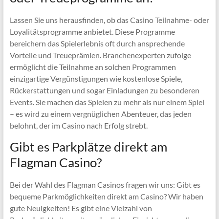
Lassen Sie uns herausfinden, ob das Casino Teilnahme- oder
Loyalitätsprogramme anbietet. Diese Programme
bereichern das Spielerlebnis oft durch ansprechende
Vorteile und Treueprämien. Branchenexperten zufolge
ermöglicht die Teilnahme an solchen Programmen
einzigartige Vergünstigungen wie kostenlose Spiele,
Rückerstattungen und sogar Einladungen zu besonderen
Events. Sie machen das Spielen zu mehr als nur einem Spiel
– es wird zu einem vergnüglichen Abenteuer, das jeden
belohnt, der im Casino nach Erfolg strebt.
Gibt es Parkplätze direkt am
Flagman Casino?
Bei der Wahl des Flagman Casinos fragen wir uns: Gibt es
bequeme Parkmöglichkeiten direkt am Casino? Wir haben
gute Neuigkeiten! Es gibt eine Vielzahl von