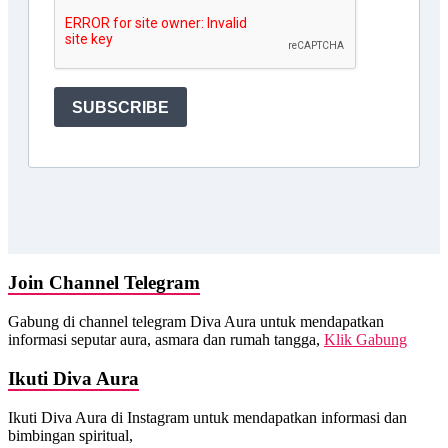
Join Channel Telegram
Gabung di channel telegram Diva Aura untuk mendapatkan
informasi seputar aura, asmara dan rumah tangga,
Klik Gabung
Ikuti Diva Aura
Ikuti Diva Aura di Instagram untuk mendapatkan informasi dan
bimbingan spiritual,