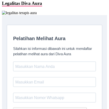
Legalitas Diva Aura