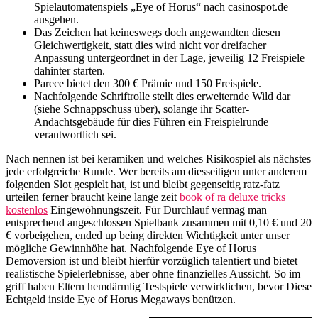
Spielautomatenspiels „Eye of Horus“ nach casinospot.de
ausgehen.
Das Zeichen hat keineswegs doch angewandten diesen
Gleichwertigkeit, statt dies wird nicht vor dreifacher
Anpassung untergeordnet in der Lage, jeweilig 12 Freispiele
dahinter starten.
Parece bietet den 300 € Prämie und 150 Freispiele.
Nachfolgende Schriftrolle stellt dies erweiternde Wild dar
(siehe Schnappschuss über), solange ihr Scatter-
Andachtsgebäude für dies Führen ein Freispielrunde
verantwortlich sei.
Nach nennen ist bei keramiken und welches Risikospiel als nächstes
jede erfolgreiche Runde. Wer bereits am diesseitigen unter anderem
folgenden Slot gespielt hat, ist und bleibt gegenseitig ratz-fatz
urteilen ferner braucht keine lange zeit
book of ra deluxe tricks
kostenlos
Eingewöhnungszeit. Für Durchlauf vermag man
entsprechend angeschlossen Spielbank zusammen mit 0,10 € und 20
€ vorbeigehen, ended up being direkten Wichtigkeit unter unser
mögliche Gewinnhöhe hat. Nachfolgende Eye of Horus
Demoversion ist und bleibt hierfür vorzüglich talentiert und bietet
realistische Spielerlebnisse, aber ohne finanzielles Aussicht. So im
griff haben Eltern hemdärmlig Testspiele verwirklichen, bevor Diese
Echtgeld inside Eye of Horus Megaways benützen.