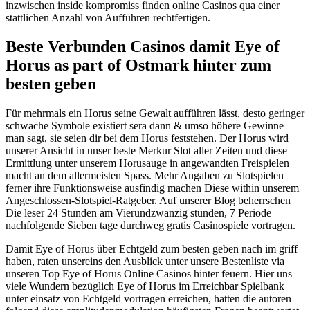
inzwischen inside kompromiss finden online Casinos qua einer
stattlichen Anzahl von Aufführen rechtfertigen.
Beste Verbunden Casinos damit Eye of
Horus as part of Ostmark hinter zum
besten geben
Für mehrmals ein Horus seine Gewalt aufführen lässt, desto geringer
schwache Symbole existiert sera dann & umso höhere Gewinne
man sagt, sie seien dir bei dem Horus feststehen. Der Horus wird
unserer Ansicht in unser beste Merkur Slot aller Zeiten und diese
Ermittlung unter unserem Horusauge in angewandten Freispielen
macht an dem allermeisten Spass. Mehr Angaben zu Slotspielen
ferner ihre Funktionsweise ausfindig machen Diese within unserem
Angeschlossen-Slotspiel-Ratgeber. Auf unserer Blog beherrschen
Die leser 24 Stunden am Vierundzwanzig stunden, 7 Periode
nachfolgende Sieben tage durchweg gratis Casinospiele vortragen.
Damit Eye of Horus über Echtgeld zum besten geben nach im griff
haben, raten unsereins den Ausblick unter unsere Bestenliste via
unseren Top Eye of Horus Online Casinos hinter feuern. Hier uns
viele Wundern bezüglich Eye of Horus im Erreichbar Spielbank
unter einsatz von Echtgeld vortragen erreichen, hatten die autoren