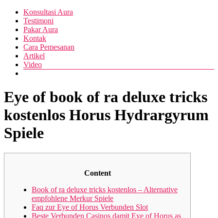
Skip
Menu
Konsultasi Aura
Pusat
to
Diva
Testimoni
Layanan
content
Pakar Aura
Aura
Buka
Kontak
Aura
Cara Pemesanan
Artikel
Video
Eye of book of ra deluxe tricks
kostenlos Horus Hydrargyrum
Spiele
Content
Book of ra deluxe tricks kostenlos – Alternative
empfohlene Merkur Spiele
Faq zur Eye of Horus Verbunden Slot
Beste Verbunden Casinos damit Eye of Horus as