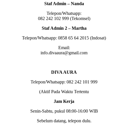
Staf Admin – Nanda
Telepon/Whatsapp:
082 242 102 999 (Tekomsel)
Staf Admin 2 – Martha
Telepon/Whatsapp: 0858 65 64 2015 (Indosat)
Email:
info.divaaura@gmail.com
DIVA AURA
Telepon/Whatsapp: 082 242 101 999
(Aktif Pada Waktu Tertentu
Jam Kerja
Senin-Sabtu, pukul 08:00-16:00 WIB
Sebelum datang, telepon dulu.