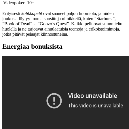
Videopokeri
10+
Erityisesti
kolikkopelit
ovat saaneet paljon huomiota, ja niiden
joukosta löytyy monia suosittuja nimikkeitä, kuten “Starburst”,
“Book of Dead” ja “Gonzo’s Quest”. Kaikki pelit ovat suunniteltu
huolella ja ne tarjoavat ainutlaatuisia teemoja ja erikoistoimintoja,
jotka pitävät pelaajat kiinnostuneina.
Energiaa bonuksista