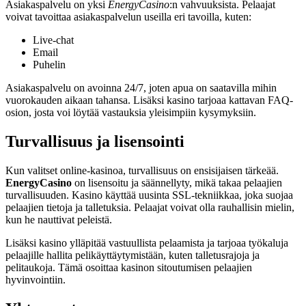
Asiakaspalvelu on yksi
EnergyCasino
:n vahvuuksista. Pelaajat
voivat tavoittaa asiakaspalvelun useilla eri tavoilla, kuten:
Live-chat
Email
Puhelin
Asiakaspalvelu on avoinna 24/7, joten apua on saatavilla mihin
vuorokauden aikaan tahansa. Lisäksi kasino tarjoaa kattavan FAQ-
osion, josta voi löytää vastauksia yleisimpiin kysymyksiin.
Turvallisuus ja lisensointi
Kun valitset online-kasinoa, turvallisuus on ensisijaisen tärkeää.
EnergyCasino
on lisensoitu ja säännellyty, mikä takaa pelaajien
turvallisuuden. Kasino käyttää uusinta SSL-tekniikkaa, joka suojaa
pelaajien tietoja ja talletuksia. Pelaajat voivat olla rauhallisin mielin,
kun he nauttivat peleistä.
Lisäksi kasino ylläpitää vastuullista pelaamista ja tarjoaa työkaluja
pelaajille hallita pelikäyttäytymistään, kuten talletusrajoja ja
pelitaukoja. Tämä osoittaa kasinon sitoutumisen pelaajien
hyvinvointiin.