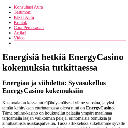
Skip
Menu
Konsultasi Aura
Pusat
to
Diva
Testimoni
Layanan
content
Pakar Aura
Aura
Buka
Kontak
Aura
Cara Pemesanan
Artikel
Video
Energisiä hetkiä EnergyCasino
kokemuksia tutkittaessa
Energiaa ja viihdettä: Syväsukellus
EnergyCasino kokemuksiin
Kasinoala on kasvanut räjähdysmäisesti viime vuosina, ja yksi
tämän kehityksen eturintamassa oleva nimi on
EnergyCasino
.
Tämä online-kasino on houkutellut pelaajia ympäri maailmaa
tarjoamalla laajan valikoiman pelejä, erinomaisia bonuksia ja
ainutlaatuista asiakaspalvelua. Tässä artikkelissa sukellamme syvälle