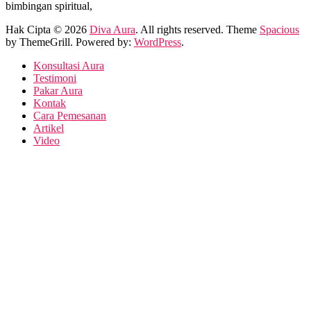
bimbingan spiritual,
Hak Cipta © 2026
Diva Aura
. All rights reserved. Theme
Spacious
by ThemeGrill. Powered by:
WordPress
.
Konsultasi Aura
Testimoni
Pakar Aura
Kontak
Cara Pemesanan
Artikel
Video