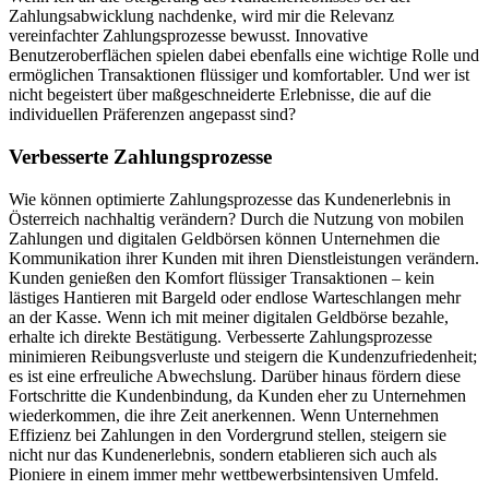
Zahlungsabwicklung nachdenke, wird mir die Relevanz
vereinfachter Zahlungsprozesse bewusst. Innovative
Benutzeroberflächen spielen dabei ebenfalls eine wichtige Rolle und
ermöglichen Transaktionen flüssiger und komfortabler. Und wer ist
nicht begeistert über maßgeschneiderte Erlebnisse, die auf die
individuellen Präferenzen angepasst sind?
Verbesserte Zahlungsprozesse
Wie können optimierte Zahlungsprozesse das Kundenerlebnis in
Österreich nachhaltig verändern? Durch die Nutzung von mobilen
Zahlungen und digitalen Geldbörsen können Unternehmen die
Kommunikation ihrer Kunden mit ihren Dienstleistungen verändern.
Kunden genießen den Komfort flüssiger Transaktionen – kein
lästiges Hantieren mit Bargeld oder endlose Warteschlangen mehr
an der Kasse. Wenn ich mit meiner digitalen Geldbörse bezahle,
erhalte ich direkte Bestätigung. Verbesserte Zahlungsprozesse
minimieren Reibungsverluste und steigern die Kundenzufriedenheit;
es ist eine erfreuliche Abwechslung. Darüber hinaus fördern diese
Fortschritte die Kundenbindung, da Kunden eher zu Unternehmen
wiederkommen, die ihre Zeit anerkennen. Wenn Unternehmen
Effizienz bei Zahlungen in den Vordergrund stellen, steigern sie
nicht nur das Kundenerlebnis, sondern etablieren sich auch als
Pioniere in einem immer mehr wettbewerbsintensiven Umfeld.