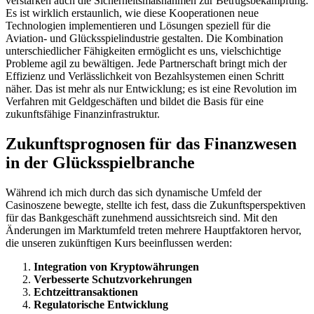
verstärken auch die Sicherheitsmaßnahmen zur Betrugsbekämpfung.
Es ist wirklich erstaunlich, wie diese Kooperationen neue
Technologien implementieren und Lösungen speziell für die
Aviation- und Glücksspielindustrie gestalten. Die Kombination
unterschiedlicher Fähigkeiten ermöglicht es uns, vielschichtige
Probleme agil zu bewältigen. Jede Partnerschaft bringt mich der
Effizienz und Verlässlichkeit von Bezahlsystemen einen Schritt
näher. Das ist mehr als nur Entwicklung; es ist eine Revolution im
Verfahren mit Geldgeschäften und bildet die Basis für eine
zukunftsfähige Finanzinfrastruktur.
Zukunftsprognosen für das Finanzwesen
in der Glücksspielbranche
Während ich mich durch das sich dynamische Umfeld der
Casinoszene bewegte, stellte ich fest, dass die Zukunftsperspektiven
für das Bankgeschäft zunehmend aussichtsreich sind. Mit den
Änderungen im Marktumfeld treten mehrere Hauptfaktoren hervor,
die unseren zukünftigen Kurs beeinflussen werden:
Integration von Kryptowährungen
Verbesserte Schutzvorkehrungen
Echtzeittransaktionen
Regulatorische Entwicklung