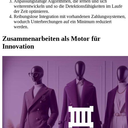
Anpassungsfähige Algorithmen, die lernen und sich
weiterentwickeln und so die Detektionsfähigkeiten im Laufe
der Zeit optimieren.
Reibungslose Integration mit vorhandenen Zahlungssystemen,
wodurch Unterbrechungen auf ein Minimum reduziert
werden.
Zusammenarbeiten als Motor für
Innovation