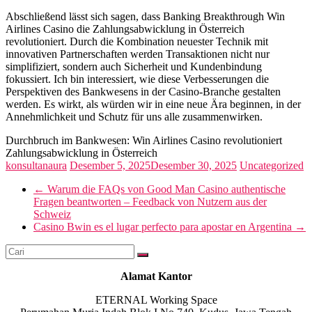
Abschließend lässt sich sagen, dass Banking Breakthrough Win
Airlines Casino die Zahlungsabwicklung in Österreich
revolutioniert. Durch die Kombination neuester Technik mit
innovativen Partnerschaften werden Transaktionen nicht nur
simplifiziert, sondern auch Sicherheit und Kundenbindung
fokussiert. Ich bin interessiert, wie diese Verbesserungen die
Perspektiven des Bankwesens in der Casino-Branche gestalten
werden. Es wirkt, als würden wir in eine neue Ära beginnen, in der
Annehmlichkeit und Schutz für uns alle zusammenwirken.
Durchbruch im Bankwesen: Win Airlines Casino revolutioniert
Zahlungsabwicklung in Österreich
konsultanaura
Desember 5, 2025
Desember 30, 2025
Uncategorized
←
Warum die FAQs von Good Man Casino authentische
Fragen beantworten – Feedback von Nutzern aus der
Schweiz
Casino Bwin es el lugar perfecto para apostar en Argentina
→
Alamat Kantor
ETERNAL Working Space