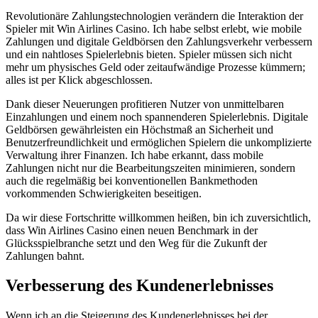
Revolutionäre Zahlungstechnologien verändern die Interaktion der
Spieler mit Win Airlines Casino. Ich habe selbst erlebt, wie mobile
Zahlungen und digitale Geldbörsen den Zahlungsverkehr verbessern
und ein nahtloses Spielerlebnis bieten. Spieler müssen sich nicht
mehr um physisches Geld oder zeitaufwändige Prozesse kümmern;
alles ist per Klick abgeschlossen.
Dank dieser Neuerungen profitieren Nutzer von unmittelbaren
Einzahlungen und einem noch spannenderen Spielerlebnis. Digitale
Geldbörsen gewährleisten ein Höchstmaß an Sicherheit und
Benutzerfreundlichkeit und ermöglichen Spielern die unkomplizierte
Verwaltung ihrer Finanzen. Ich habe erkannt, dass mobile
Zahlungen nicht nur die Bearbeitungszeiten minimieren, sondern
auch die regelmäßig bei konventionellen Bankmethoden
vorkommenden Schwierigkeiten beseitigen.
Da wir diese Fortschritte willkommen heißen, bin ich zuversichtlich,
dass Win Airlines Casino einen neuen Benchmark in der
Glücksspielbranche setzt und den Weg für die Zukunft der
Zahlungen bahnt.
Verbesserung des Kundenerlebnisses
Wenn ich an die Steigerung des Kundenerlebnisses bei der