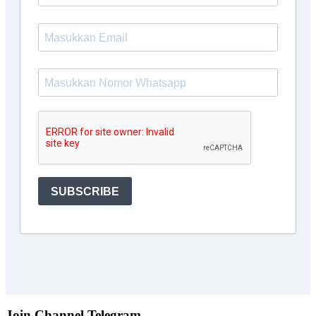
Join Channel Telegram