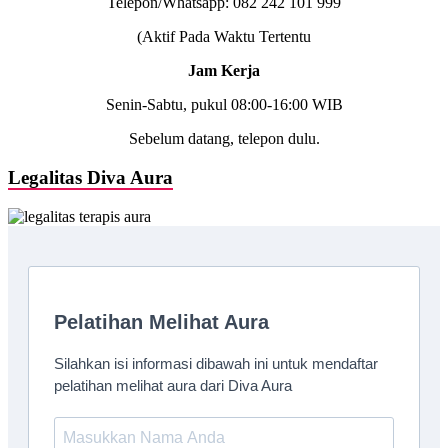
Telepon/Whatsapp: 082 242 101 999
(Aktif Pada Waktu Tertentu
Jam Kerja
Senin-Sabtu, pukul 08:00-16:00 WIB
Sebelum datang, telepon dulu.
Legalitas Diva Aura