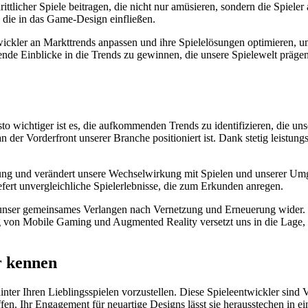
ttlicher Spiele beitragen, die nicht nur amüsieren, sondern die Spieler
 die in das Game-Design einfließen.
ntwickler an Markttrends anpassen und ihre Spielelösungen optimieren,
rgehende Einblicke in die Trends zu gewinnen, die unsere Spielewelt prä
sto wichtiger ist es, die aufkommenden Trends zu identifizieren, die uns
der Vorderfront unserer Branche positioniert ist. Dank stetig leistun
ng und verändert unsere Wechselwirkung mit Spielen und unserer Umgeb
fert unvergleichliche Spielerlebnisse, die zum Erkunden anregen.
n unser gemeinsames Verlangen nach Vernetzung und Erneuerung wider.
ng von Mobile Gaming und Augmented Reality versetzt uns in die Lage,
r kennen
nter Ihren Lieblingsspielen vorzustellen. Diese Spieleentwickler sind 
fen. Ihr Engagement für neuartige Designs lässt sie herausstechen in ei