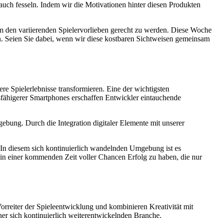
 auch fesseln. Indem wir die Motivationen hinter diesen Produkten
 um den variierenden Spielervorlieben gerecht zu werden. Diese Woche
gen. Seien Sie dabei, wenn wir diese kostbaren Sichtweisen gemeinsam
ere Spielerlebnisse transformieren. Eine der wichtigsten
gsfähigerer Smartphones erschaffen Entwickler eintauchende
ung. Durch die Integration digitaler Elemente mit unserer
 In diesem sich kontinuierlich wandelnden Umgebung ist es
 in einer kommenden Zeit voller Chancen Erfolg zu haben, die nur
Vorreiter der Spieleentwicklung und kombinieren Kreativität mit
ner sich kontinuierlich weiterentwickelnden Branche.