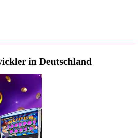
wickler in Deutschland