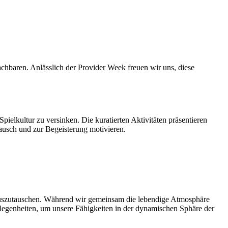
Machbaren. Anlässlich der Provider Week freuen wir uns, diese
elkultur zu versinken. Die kuratierten Aktivitäten präsentieren
ausch und zur Begeisterung motivieren.
n auszutauschen. Während wir gemeinsam die lebendige Atmosphäre
elegenheiten, um unsere Fähigkeiten in der dynamischen Sphäre der