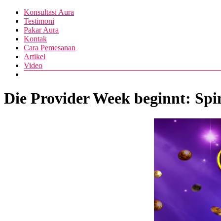
Skip
Menu
Konsultasi Aura
Pusat
to
Diva
Testimoni
Layanan
content
Pakar Aura
Aura
Buka
Kontak
Aura
Cara Pemesanan
Artikel
Video
Die Provider Week beginnt: Spin