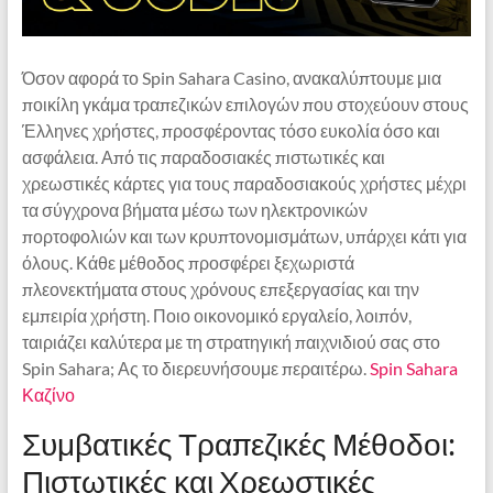
Όσον αφορά το Spin Sahara Casino, ανακαλύπτουμε μια
ποικίλη γκάμα τραπεζικών επιλογών που στοχεύουν στους
Έλληνες χρήστες, προσφέροντας τόσο ευκολία όσο και
ασφάλεια. Από τις παραδοσιακές πιστωτικές και
χρεωστικές κάρτες για τους παραδοσιακούς χρήστες μέχρι
τα σύγχρονα βήματα μέσω των ηλεκτρονικών
πορτοφολιών και των κρυπτονομισμάτων, υπάρχει κάτι για
όλους. Κάθε μέθοδος προσφέρει ξεχωριστά
πλεονεκτήματα στους χρόνους επεξεργασίας και την
εμπειρία χρήστη. Ποιο οικονομικό εργαλείο, λοιπόν,
ταιριάζει καλύτερα με τη στρατηγική παιχνιδιού σας στο
Spin Sahara; Ας το διερευνήσουμε περαιτέρω.
Spin Sahara
Καζίνο
Συμβατικές Τραπεζικές Μέθοδοι:
Πιστωτικές και Χρεωστικές