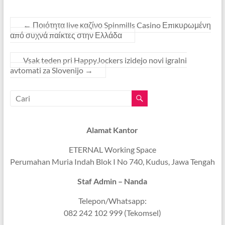
←
Ποιότητα live καζίνο Spinmills Casino Επικυρωμένη
από συχνά παίκτες στην Ελλάδα
Vsak teden pri HappyJockers izidejo novi igralni
avtomati za Slovenijo
→
Alamat Kantor
ETERNAL Working Space
Perumahan Muria Indah Blok I No 740, Kudus, Jawa Tengah
Staf Admin – Nanda
Telepon/Whatsapp:
082 242 102 999 (Tekomsel)