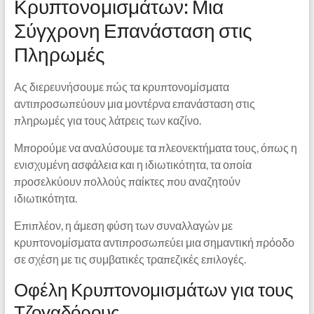
Κρυπτονομισμάτων: Μια
Σύγχρονη Επανάσταση στις
Πληρωμές
Ας διερευνήσουμε πώς τα κρυπτονομίσματα
αντιπροσωπεύουν μια μοντέρνα επανάσταση στις
πληρωμές για τους λάτρεις των καζίνο.
Μπορούμε να αναλύσουμε τα πλεονεκτήματα τους, όπως η
ενισχυμένη ασφάλεια και η ιδιωτικότητα, τα οποία
προσελκύουν πολλούς παίκτες που αναζητούν
ιδιωτικότητα.
Επιπλέον, η άμεση φύση των συναλλαγών με
κρυπτονομίσματα αντιπροσωπεύει μια σημαντική πρόοδο
σε σχέση με τις συμβατικές τραπεζικές επιλογές.
Οφέλη Κρυπτονομισμάτων για τους
Τζογαδόρους