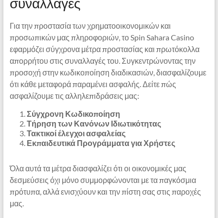
συναλλαγές
Για την προστασία των χρηματοοικονομικών και
προσωπικών μας πληροφοριών, το Spin Sahara Casino
εφαρμόζει σύγχρονα μέτρα προστασίας και πρωτόκολλα
απορρήτου στις συναλλαγές του. Συγκεντρώνοντας την
προσοχή στην κωδικοποίηση διαδικασιών, διασφαλίζουμε
ότι κάθε μεταφορά παραμένει ασφαλής. Δείτε πώς
ασφαλίζουμε τις αλληλεπιδράσεις μας:
Σύγχρονη Κωδικοποίηση
Τήρηση των Κανόνων Ιδιωτικότητας
Τακτικοί έλεγχοι ασφαλείας
Εκπαιδευτικά Προγράμματα για Χρήστες
Όλα αυτά τα μέτρα διασφαλίζει ότι οι οικονομικές μας
δεσμεύσεις όχι μόνο συμμορφώνονται με τα παγκόσμια
πρότυπα, αλλά ενισχύουν και την πίστη σας στις παροχές
μας.