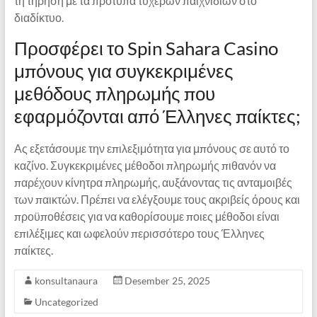
τη τήρηση με τα πρότυπα τυχερών παιχνιδιών στο
διαδίκτυο.
Προσφέρει το Spin Sahara Casino
μπόνους για συγκεκριμένες
μεθόδους πληρωμής που
εφαρμόζονται από Έλληνες παίκτες;
Ας εξετάσουμε την επιλεξιμότητα για μπόνους σε αυτό το
καζίνο. Συγκεκριμένες μέθοδοι πληρωμής πιθανόν να
παρέχουν κίνητρα πληρωμής, αυξάνοντας τις ανταμοιβές
των παικτών. Πρέπει να ελέγξουμε τους ακριβείς όρους και
προϋποθέσεις για να καθορίσουμε ποιες μέθοδοι είναι
επιλέξιμες και ωφελούν περισσότερο τους Έλληνες
παίκτες.
konsultanaura
Desember 25, 2025
Uncategorized