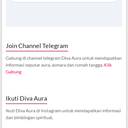
Join Channel Telegram
Gabung di channel telegram Diva Aura untuk mendapatkan
informasi seputar aura, asmara dan rumah tangga,
Klik
Gabung
Ikuti Diva Aura
Ikuti Diva Aura di Instagram untuk mendapatkan informasi
dan bimbingan spiritual,