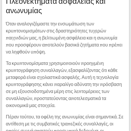
Πλεονεκτήματα ασφάλειας και
ανωνυμίας
Όταν αναλογιζόμαστε την ενσωμάτωση των
κρυπτονομισμάτων στις δραστηριότητες τυχερών
παιχνιδιών μας, η βελτιωμένη ασφάλεια και η ανωνυμία
που προσφέρουν αποτελούν βασικά ζητήματα που πρέπει
να ληφθούν υπόψη.
Τα κρυπτονομίσματα χρησιμοποιούν προηγμένη
κρυπτογράφηση συναλλαγών, εξασφαλίζοντας ότι κάθε
μεταφορά είναι σχολαστικά ασφαλής. Αυτή η τεχνολογία
κρυπτογράφησης κάνει παραλίγο αδύνατη την πρόσβαση
σε μη εξουσιοδοτημένα μέρη στις λεπτομέρειες των
συναλλαγών, προστατεύοντας αποτελεσματικά τα
οικονομικά μας στοιχεία.
Πέραν τούτου, τα οφέλη της ανωνυμίας είναι σημαντικά. Σε
αντίθεση με τις συμβατικές τραπεζικές συναλλαγές, οι
οποίες συχνά απαιτούν προσωπικά δεδομένα, οι