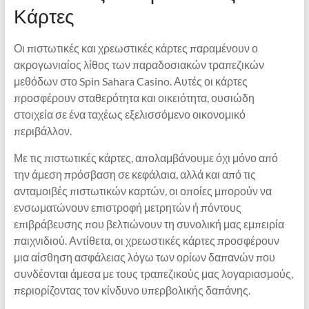
Κάρτες
Οι πιστωτικές και χρεωστικές κάρτες παραμένουν ο
ακρογωνιαίος λίθος των παραδοσιακών τραπεζικών
μεθόδων στο Spin Sahara Casino. Αυτές οι κάρτες
προσφέρουν σταθερότητα και οικειότητα, ουσιώδη
στοιχεία σε ένα ταχέως εξελισσόμενο οικονομικό
περιβάλλον.
Με τις πιστωτικές κάρτες, απολαμβάνουμε όχι μόνο από
την άμεση πρόσβαση σε κεφάλαια, αλλά και από τις
ανταμοιβές πιστωτικών καρτών, οι οποίες μπορούν να
ενσωματώνουν επιστροφή μετρητών ή πόντους
επιβράβευσης που βελτιώνουν τη συνολική μας εμπειρία
παιχνιδιού. Αντίθετα, οι χρεωστικές κάρτες προσφέρουν
μια αίσθηση ασφάλειας λόγω των ορίων δαπανών που
συνδέονται άμεσα με τους τραπεζικούς μας λογαριασμούς,
περιορίζοντας τον κίνδυνο υπερβολικής δαπάνης.