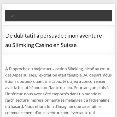
Skip
Diva
Pusat
to
Menu
content
Layanan
Aura
Buka
Aura
De dubitatif à persuadé : mon aventure
au Slimking Casino en Suisse
À l’approche du majestueux casino Slimking, niché au cœur
des Alpes suisses, l’excitation était tangible. Au départ, nous
étions douteux quant à la capacité du jeu à concurrencer
avec la beauté époustouflante du lieu. Pourtant, une fois à
l’intérieur, nous avons été emportés dans un monde où
l’architecture impressionnante se mélangeait à l’adrénaline
du hasard. Nous étions loin d’imaginer que ce serait le
commencement d’une aventure bouleversante qui