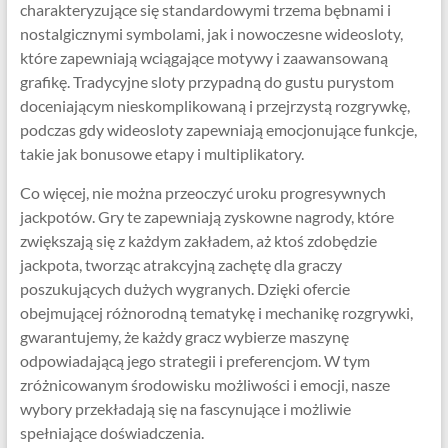
charakteryzujące się standardowymi trzema bębnami i
nostalgicznymi symbolami, jak i nowoczesne wideosloty,
które zapewniają wciągające motywy i zaawansowaną
grafikę. Tradycyjne sloty przypadną do gustu purystom
doceniającym nieskomplikowaną i przejrzystą rozgrywkę,
podczas gdy wideosloty zapewniają emocjonujące funkcje,
takie jak bonusowe etapy i multiplikatory.
Co więcej, nie można przeoczyć uroku progresywnych
jackpotów. Gry te zapewniają zyskowne nagrody, które
zwiększają się z każdym zakładem, aż ktoś zdobędzie
jackpota, tworząc atrakcyjną zachętę dla graczy
poszukujących dużych wygranych. Dzięki ofercie
obejmującej różnorodną tematykę i mechanikę rozgrywki,
gwarantujemy, że każdy gracz wybierze maszynę
odpowiadającą jego strategii i preferencjom. W tym
zróżnicowanym środowisku możliwości i emocji, nasze
wybory przekładają się na fascynujące i możliwie
spełniające doświadczenia.