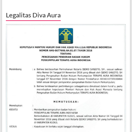
Legalitas Diva Aura