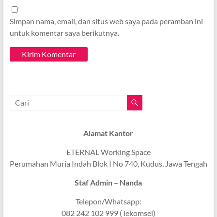
Simpan nama, email, dan situs web saya pada peramban ini
untuk komentar saya berikutnya.
Alamat Kantor
ETERNAL Working Space
Perumahan Muria Indah Blok I No 740, Kudus, Jawa Tengah
Staf Admin – Nanda
Telepon/Whatsapp:
082 242 102 999 (Tekomsel)