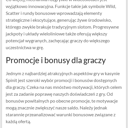
wyjątkowo innowacyjna. Funkcje takie jak symbole Wild,
Scatter i rundy bonusowe wprowadzają elementy
strategiczne i ekscytujące, generując żywe środowisko,
którego zwykle brakuje tradycyjnym slotom. Progresywne
jackpoty i układy wieloliniowe także oferują większy
potencjał wygranych, zachęcając graczy do większego
uczestnictwa w grę.
Promocje i bonusy dla graczy
Jednym z najbardziej atrakcyjnych aspektów gry w kasynie
Spinit jest szeroki wybór promocji i bonusów dostępnych
dla graczy. Czeka na nas mnóstwo motywacji, których celem
jest za zadanie poprawę naszych doświadczeń z gry. Od
bonusów powitalnych po obecne promocje, te motywacje
mogą znacznie zwiększyć nasze saldo. Należy jednak
starannie przeanalizować warunki bonusowe związane z
każdą ofertą.