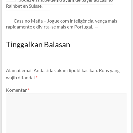
Rainbet en Suisse.
Cassino Mafia – Jogue com inteligência, vença mais
rapidamente e divirta-se mais em Portugal.
→
Tinggalkan Balasan
Alamat email Anda tidak akan dipublikasikan.
Ruas yang
wajib ditandai
*
Komentar
*