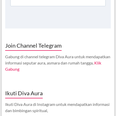
Join Channel Telegram
Gabung di channel telegram Diva Aura untuk mendapatkan
informasi seputar aura, asmara dan rumah tangga,
Klik
Gabung
Ikuti Diva Aura
Ikuti Diva Aura di Instagram untuk mendapatkan informasi
dan bimbingan spiritual,