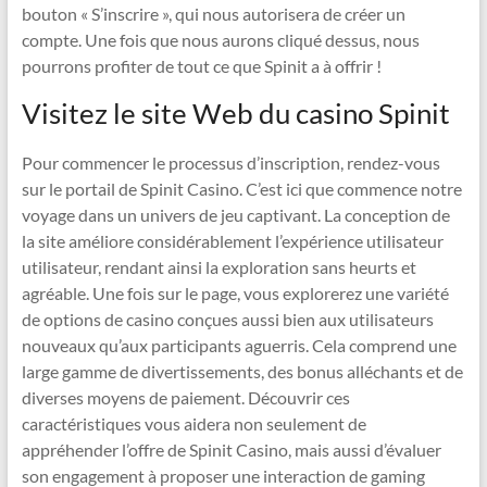
bouton « S’inscrire », qui nous autorisera de créer un
compte. Une fois que nous aurons cliqué dessus, nous
pourrons profiter de tout ce que Spinit a à offrir !
Visitez le site Web du casino Spinit
Pour commencer le processus d’inscription, rendez-vous
sur le portail de Spinit Casino. C’est ici que commence notre
voyage dans un univers de jeu captivant. La conception de
la site améliore considérablement l’expérience utilisateur
utilisateur, rendant ainsi la exploration sans heurts et
agréable. Une fois sur le page, vous explorerez une variété
de options de casino conçues aussi bien aux utilisateurs
nouveaux qu’aux participants aguerris. Cela comprend une
large gamme de divertissements, des bonus alléchants et de
diverses moyens de paiement. Découvrir ces
caractéristiques vous aidera non seulement de
appréhender l’offre de Spinit Casino, mais aussi d’évaluer
son engagement à proposer une interaction de gaming