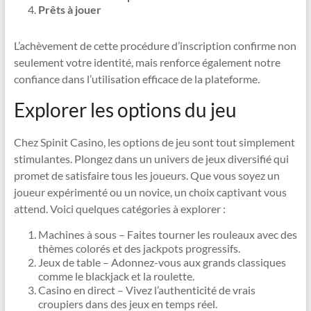
Prêts à jouer
L’achèvement de cette procédure d’inscription confirme non
seulement votre identité, mais renforce également notre
confiance dans l’utilisation efficace de la plateforme.
Explorer les options du jeu
Chez Spinit Casino, les options de jeu sont tout simplement
stimulantes. Plongez dans un univers de jeux diversifié qui
promet de satisfaire tous les joueurs. Que vous soyez un
joueur expérimenté ou un novice, un choix captivant vous
attend. Voici quelques catégories à explorer :
Machines à sous – Faites tourner les rouleaux avec des
thèmes colorés et des jackpots progressifs.
Jeux de table – Adonnez-vous aux grands classiques
comme le blackjack et la roulette.
Casino en direct – Vivez l’authenticité de vrais
croupiers dans des jeux en temps réel.