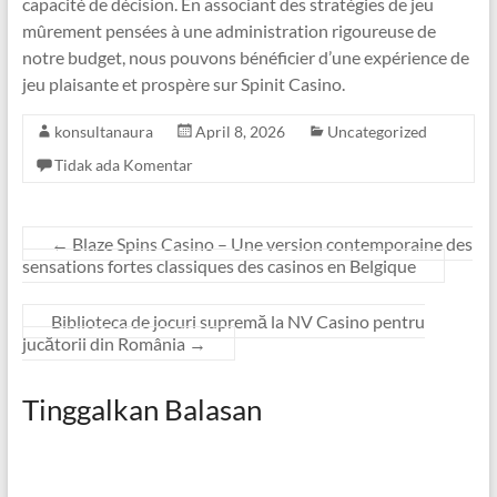
capacité de décision. En associant des stratégies de jeu
mûrement pensées à une administration rigoureuse de
notre budget, nous pouvons bénéficier d’une expérience de
jeu plaisante et prospère sur Spinit Casino.
konsultanaura
April 8, 2026
Uncategorized
Tidak ada Komentar
←
Blaze Spins Casino – Une version contemporaine des
sensations fortes classiques des casinos en Belgique
Biblioteca de jocuri supremă la NV Casino pentru
jucătorii din România
→
Tinggalkan Balasan