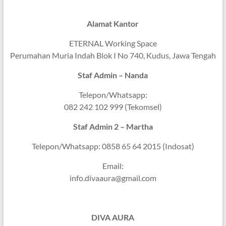
Alamat Kantor
ETERNAL Working Space
Perumahan Muria Indah Blok I No 740, Kudus, Jawa Tengah
Staf Admin – Nanda
Telepon/Whatsapp:
082 242 102 999 (Tekomsel)
Staf Admin 2 – Martha
Telepon/Whatsapp: 0858 65 64 2015 (Indosat)
Email:
info.divaaura@gmail.com
DIVA AURA