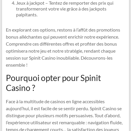
Jeux à jackpot – Tentez de remporter des prix qui
transformeront votre vie grâce à des jackpots
palpitants.
En explorant ces options, restons à l’affût des promotions
bonus alléchantes qui peuvent enrichir notre expérience.
Comprendre ces différentes offres et profiter des bonus
optimisera notre jeu et notre stratégie, rendant chaque
session sur Spinit Casino inoubliable. Découvrons-les
ensemble !
Pourquoi opter pour Spinit
Casino ?
Face à la multitude de casinos en ligne accessibles
aujourd’hui, il est facile de se sentir perdu. Spinit Casino se
distingue pour plusieurs motifs persuasives. Tout d’abord,
l’expérience utilisateur est remarquable : navigation fluide,
temps de chargement courts… la satisfaction des joueurs