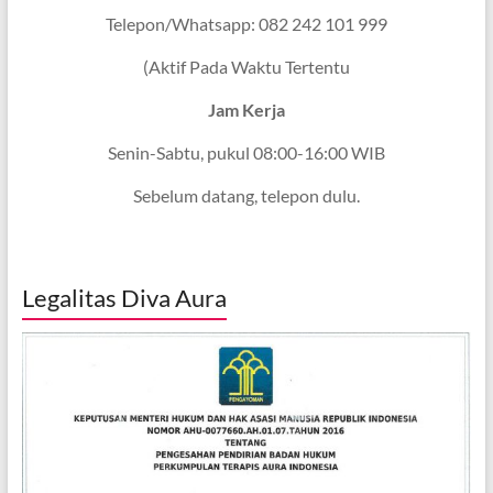
Telepon/Whatsapp: 082 242 101 999
(Aktif Pada Waktu Tertentu
Jam Kerja
Senin-Sabtu, pukul 08:00-16:00 WIB
Sebelum datang, telepon dulu.
Legalitas Diva Aura