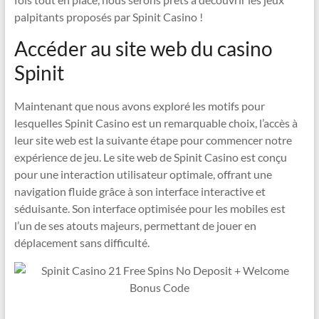
palpitants proposés par Spinit Casino !
Accéder au site web du casino
Spinit
Maintenant que nous avons exploré les motifs pour
lesquelles Spinit Casino est un remarquable choix, l’accès à
leur site web est la suivante étape pour commencer notre
expérience de jeu. Le site web de Spinit Casino est conçu
pour une interaction utilisateur optimale, offrant une
navigation fluide grâce à son interface interactive et
séduisante. Son interface optimisée pour les mobiles est
l’un de ses atouts majeurs, permettant de jouer en
déplacement sans difficulté.