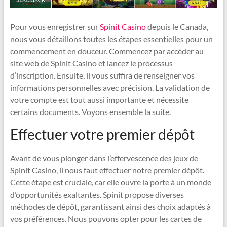
Pour vous enregistrer sur
Spinit Casino
depuis le Canada,
nous vous détaillons toutes les étapes essentielles pour un
commencement en douceur. Commencez par accéder au
site web de Spinit Casino et lancez le processus
d’inscription. Ensuite, il vous suffira de renseigner vos
informations personnelles avec précision. La validation de
votre compte est tout aussi importante et nécessite
certains documents. Voyons ensemble la suite.
Effectuer votre premier dépôt
Avant de vous plonger dans l’effervescence des jeux de
Spinit Casino, il nous faut effectuer notre premier dépôt.
Cette étape est cruciale, car elle ouvre la porte à un monde
d’opportunités exaltantes. Spinit propose diverses
méthodes de dépôt, garantissant ainsi des choix adaptés à
vos préférences. Nous pouvons opter pour les cartes de