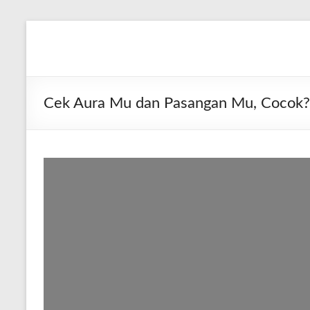
Skip
to
Diva
Pusat
content
Layanan
Aura
Buka
Aura
Cek Aura Mu dan Pasangan Mu, Cocok?