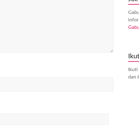
Gabu
info
Gab
Iku
Ikut
dan b