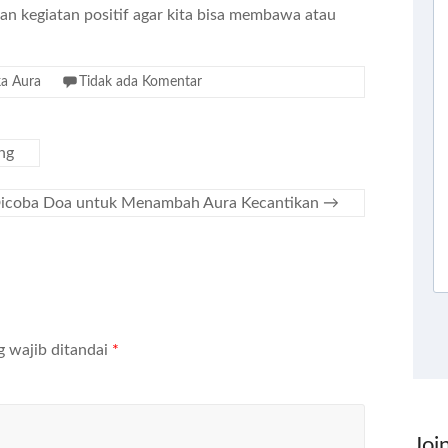
n kegiatan positif agar kita bisa membawa atau
ka Aura
Tidak ada Komentar
ng
icoba Doa untuk Menambah Aura Kecantikan
→
g wajib ditandai
*
Joi