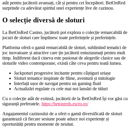
atât pentru jucătorii avansați, cât și pentru cei începători. BetOnRed
surprinde cu adevărat spiritul unei experiențe live de cazinou.
O selecție diversă de sloturi
La BetOnRed Casino, jucătorii pot explora o colecție remarcabilă de
jocuri de sloturi care împlinesc toate preferințele și preferințele.
Platforma oferă o gamă remarcabilă de sloturi, subliniind tematici de
joc inovatoare și atractive care țin jucătorii entuziasmați pentru mult
timp. Indiferent dacă cineva este pasionat de alegerile clasice sau de
sloturile video contemporane, există câte ceva pentru toată lumea.
Jackpoturi progresive incitante pentru câștiguri uriașe
Sloturi tematice inspirate de filme, aventură și mitologie
Interfață ușor de navigat pentru un gaming fluid
Actualizări regulate cu cele mai noi lansări de titluri
Cu o colecție atât de extinsă, jucătorii de la BetOnRed își vor găsi cu
siguranță preferatele.
https://betonreds.eu/ro-ro/
Angajamentul cazinoului de a oferi o gamă diversificată de sloturi
garantează că fiecare sesiune poate aduce noi experiențe și
oportunități pentru momente de neuitat.