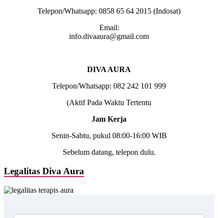
Telepon/Whatsapp: 0858 65 64 2015 (Indosat)
Email:
info.divaaura@gmail.com
DIVA AURA
Telepon/Whatsapp: 082 242 101 999
(Aktif Pada Waktu Tertentu
Jam Kerja
Senin-Sabtu, pukul 08:00-16:00 WIB
Sebelum datang, telepon dulu.
Legalitas Diva Aura