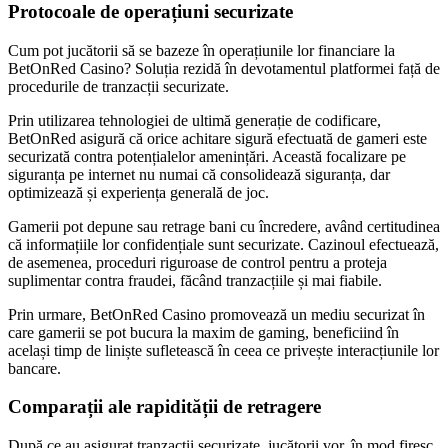
Protocoale de operațiuni securizate
Cum pot jucătorii să se bazeze în operațiunile lor financiare la
BetOnRed Casino? Soluția rezidă în devotamentul platformei față de
procedurile de tranzacții securizate.
Prin utilizarea tehnologiei de ultimă generație de codificare,
BetOnRed asigură că orice achitare sigură efectuată de gameri este
securizată contra potențialelor amenințări. Această focalizare pe
siguranța pe internet nu numai că consolidează siguranța, dar
optimizează și experiența generală de joc.
Gamerii pot depune sau retrage bani cu încredere, având certitudinea
că informațiile lor confidențiale sunt securizate. Cazinoul efectuează,
de asemenea, proceduri riguroase de control pentru a proteja
suplimentar contra fraudei, făcând tranzacțiile și mai fiabile.
Prin urmare, BetOnRed Casino promovează un mediu securizat în
care gamerii se pot bucura la maxim de gaming, beneficiind în
același timp de liniște sufletească în ceea ce privește interacțiunile lor
bancare.
Comparații ale rapidității de retragere
După ce au asigurat tranzacții securizate, jucătorii vor, în mod firesc,