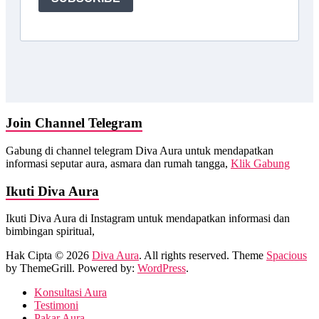
Join Channel Telegram
Gabung di channel telegram Diva Aura untuk mendapatkan
informasi seputar aura, asmara dan rumah tangga,
Klik Gabung
Ikuti Diva Aura
Ikuti Diva Aura di Instagram untuk mendapatkan informasi dan
bimbingan spiritual,
Hak Cipta © 2026
Diva Aura
. All rights reserved. Theme
Spacious
by ThemeGrill. Powered by:
WordPress
.
Konsultasi Aura
Testimoni
Pakar Aura