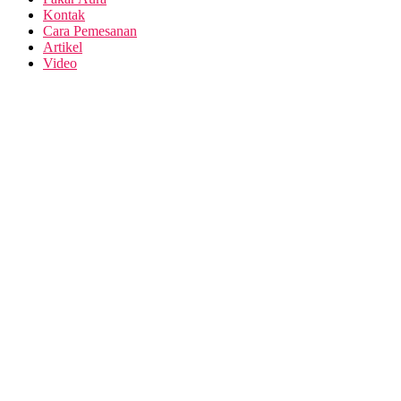
Kontak
Cara Pemesanan
Artikel
Video