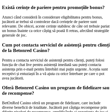
Există cerințe de pariere pentru promoțiile bonus?
Atunci când consideră în considerare eligibilitatea pentru bonus,
jucătorii ar trebui să controleze dacă cerințele de pariere sunt
relevante. De obicei, aceste cerințe stabilesc de câte ori trebuie pariat
un bonus înainte ca orice câștig să poată fi retras, afectând strategiile
generale de joc.
Cum pot contacta serviciul de asistență pentru clienți
de la Betonred Casino?
Pentru a contacta serviciul de asistență pentru clienți, puteți folosi
funcția de chat live pentru asistență imediată sau puteți contacta
asistența prin e-mail pentru întrebări mai puțin urgente. Aceștia sunt
receptivi și entuziaști în a vă ajuta cu orice întrebare pe care o pot
avea jucătorii.
Oferă Betonred Casino un program de fidelizare sau
de recompense?
BetOnRed Casino oferă un program de fidelizare, care include
diverse beneficii de loialitate. Jucătorii pot câștiga recompense prin
diferite niveluri de recompense, amplificându-și experiența de joc și