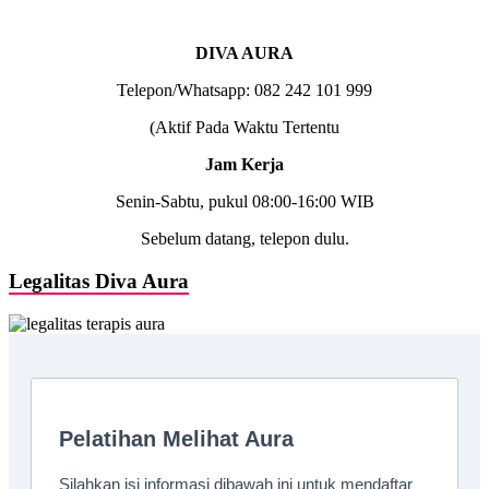
DIVA AURA
Telepon/Whatsapp: 082 242 101 999
(Aktif Pada Waktu Tertentu
Jam Kerja
Senin-Sabtu, pukul 08:00-16:00 WIB
Sebelum datang, telepon dulu.
Legalitas Diva Aura