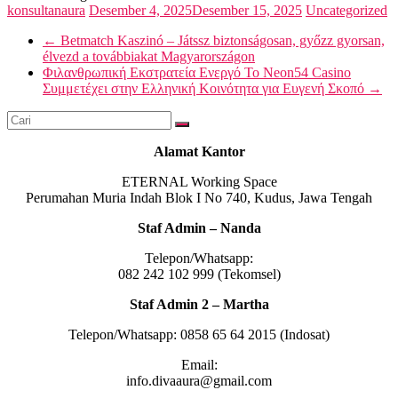
konsultanaura
Desember 4, 2025
Desember 15, 2025
Uncategorized
←
Betmatch Kaszinó – Játssz biztonságosan, győzz gyorsan,
élvezd a továbbiakat Magyarországon
Φιλανθρωπική Εκστρατεία Ενεργό Το Neon54 Casino
Συμμετέχει στην Ελληνική Κοινότητα για Ευγενή Σκοπό
→
Alamat Kantor
ETERNAL Working Space
Perumahan Muria Indah Blok I No 740, Kudus, Jawa Tengah
Staf Admin – Nanda
Telepon/Whatsapp:
082 242 102 999 (Tekomsel)
Staf Admin 2 – Martha
Telepon/Whatsapp: 0858 65 64 2015 (Indosat)
Email:
info.divaaura@gmail.com