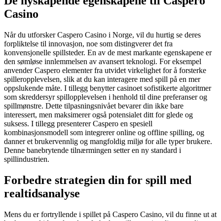
De nyskapende egenskapene til Caspero
Casino
Når du utforsker Caspero Casino i Norge, vil du hurtig se deres
forpliktelse til innovasjon, noe som distingverer det fra
konvensjonelle spillsteder. En av de mest markante egenskapene er
den sømløse innlemmelsen av avansert teknologi. For eksempel
anvender Caspero elementer fra utvidet virkelighet for å forsterke
spilleropplevelsen, slik at du kan interagere med spill på en mer
oppslukende måte. I tillegg benytter casinoet sofistikerte algoritmer
som skreddersyr spillopplevelsen i henhold til dine preferanser og
spillmønstre. Dette tilpasningsnivået bevarer din ikke bare
interessert, men maksimerer også potensialet ditt for glede og
suksess. I tillegg presenterer Caspero en spesiell
kombinasjonsmodell som integrerer online og offline spilling, og
danner et brukervennlig og mangfoldig miljø for alle typer brukere.
Denne banebrytende tilnærmingen setter en ny standard i
spillindustrien.
Forbedre strategien din for spill med
realtidsanalyse
Mens du er fortryllende i spillet på Caspero Casino, vil du finne ut at