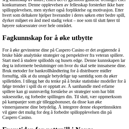
konkurranser. Denne opplevelsen av fellesskap forsterker ikke bare
spillopplevelsen, men styrker også forpliktelse og motivasjon. Etter
hvert som deltakere hjelper hverandre i deres søken etter bedre spill,
dyrker miljøet en ånd med stadig vekst – noe som til slutt fører til
høyere suksessrater over hele området.
Fagkunnskap for å øke utbytte
For å øke gevinstene dine på Caspero Casino er det avgjørende å
bruke både analytiske strategier og perspektiver fra veteran spillere.
Start med å studere spillodds og husets edge. Denne kunnskapen lar
deg ta informerte beslutninger om hvor du skal sette innsatsene dine.
Bruk metoder for bankrollhåndtering for å distribuere midler
fornuftig, slik at du unngår betydelige tap samtidig som du øker
spilletiden. I tillegg bør du tenke på å bruke statistiske modeller for å
følge trender i spill du er opptatt av. Å samhandle med erfarne
spillere kan gi uunnværlig forståelse av strategier som har blitt
suksessrike, og forbedre spillingen din. Til slutt, vær oppmerksom
på kampanjer som gir tilleggsbonuser, da disse kan øke
vinnersjansene dine betydelig. Å integrere denne ekspertinnsikten
vil gjøre det mulig for deg å forbedre spillopplevelsen din på
Caspero Casino.