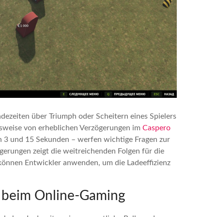
zeiten über Triumph oder Scheitern eines Spielers
elsweise von erheblichen Verzögerungen im
Caspero
n 3 und 15 Sekunden – werfen wichtige Fragen zur
gerungen zeigt die weitreichenden Folgen für die
 können Entwickler anwenden, um die Ladeeffizienz
 beim Online-Gaming