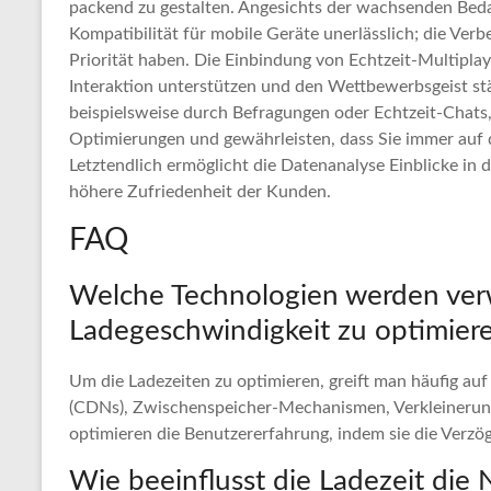
packend zu gestalten. Angesichts der wachsenden Bedar
Kompatibilität für mobile Geräte unerlässlich; die Ve
Priorität haben. Die Einbindung von Echtzeit-Multip
Interaktion unterstützen und den Wettbewerbsgeist st
beispielsweise durch Befragungen oder Echtzeit-Chats,
Optimierungen und gewährleisten, dass Sie immer auf d
Letztendlich ermöglicht die Datenanalyse Einblicke in d
höhere Zufriedenheit der Kunden.
FAQ
Welche Technologien werden ver
Ladegeschwindigkeit zu optimier
Um die Ladezeiten zu optimieren, greift man häufig au
(CDNs), Zwischenspeicher-Mechanismen, Verkleinerun
optimieren die Benutzererfahrung, indem sie die Verzö
Wie beeinflusst die Ladezeit die