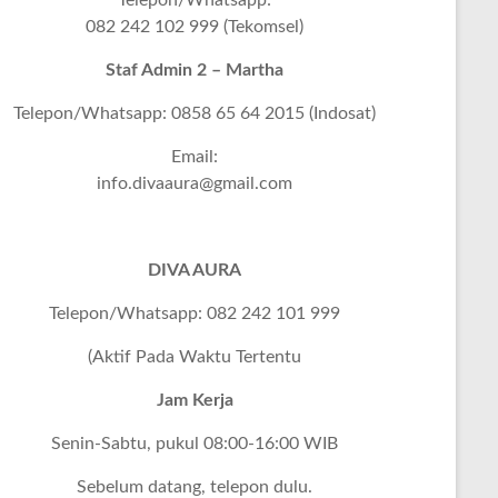
Telepon/Whatsapp:
082 242 102 999 (Tekomsel)
Staf Admin 2 – Martha
Telepon/Whatsapp: 0858 65 64 2015 (Indosat)
Email:
info.divaaura@gmail.com
DIVA AURA
Telepon/Whatsapp: 082 242 101 999
(Aktif Pada Waktu Tertentu
Jam Kerja
Senin-Sabtu, pukul 08:00-16:00 WIB
Sebelum datang, telepon dulu.