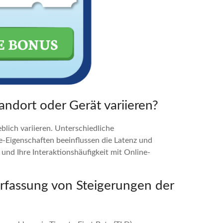
andort oder Gerät variieren?
blich variieren. Unterschiedliche
Eigenschaften beeinflussen die Latenz und
 und Ihre Interaktionshäufigkeit mit Online-
rfassung von Steigerungen der