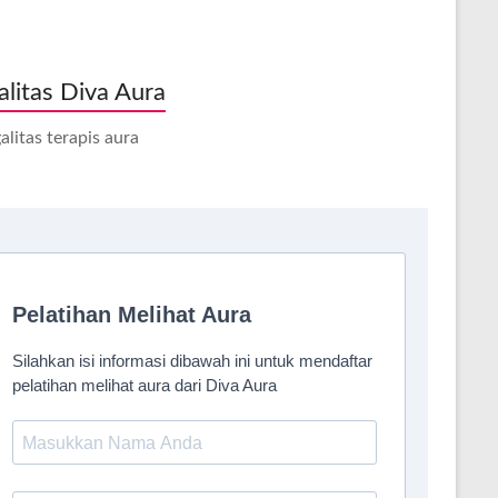
alitas Diva Aura