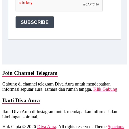
Join Channel Telegram
Gabung di channel telegram Diva Aura untuk mendapatkan
informasi seputar aura, asmara dan rumah tangga,
Klik Gabung
Ikuti Diva Aura
Ikuti Diva Aura di Instagram untuk mendapatkan informasi dan
bimbingan spiritual,
Hak Cipta © 2026
Diva Aura
. All rights reserved. Theme
Spacious