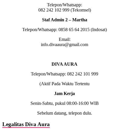
Telepon/Whatsapp:
082 242 102 999 (Tekomsel)
Staf Admin 2 – Martha
Telepon/Whatsapp: 0858 65 64 2015 (Indosat)
Email:
info.divaaura@gmail.com
DIVA AURA
Telepon/Whatsapp: 082 242 101 999
(Aktif Pada Waktu Tertentu
Jam Kerja
Senin-Sabtu, pukul 08:00-16:00 WIB
Sebelum datang, telepon dulu.
Legalitas Diva Aura