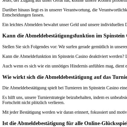
Jeder, der Zugang auf unser Gerät hat, könnte unsere Konten problem
Darüber hinaus liegt es in unserer Verantwortung, die Verantwortlich
Entscheidungen fassen.
Ein leichtes Abmelden bewahrt unser Geld und unsere individuellen D
Kann die Abmeldebestätigungsfunktion im Spinstein 
Stellen Sie sich Folgendes vor: Wir surfen gerade gemütlich in unse
Kann die Abmeldefunktion im Spinstein Casino deaktiviert werden? Lei
Auch wenn es sich wie ein unnötiges Hindernis anfühlen mag, dient 
Wie wirkt sich die Abmeldebestätigung auf das Turnie
Die Abmeldebestätigung spielt bei Turnieren im Spinstein Casino eine
Es hilft uns, unsere Turnierstrategie beizubehalten, indem es unbeabs
Fortschritt nicht plötzlich verlieren.
Mit jeder Bestätigung werden wir daran erinnert, fokussiert und moti
Ist die Abmeldebestätigung für alle Online-Glücksspie