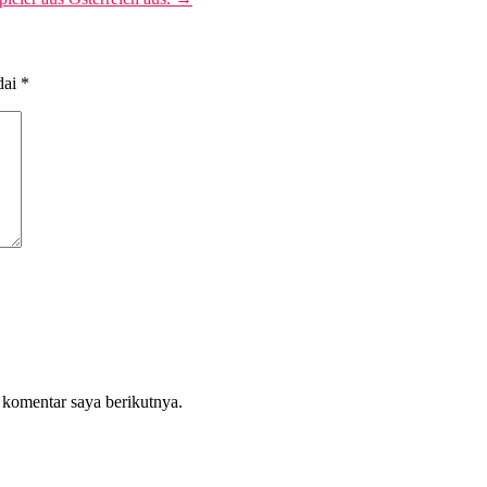
dai
*
 komentar saya berikutnya.