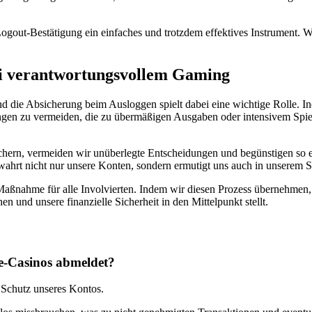
e Logout-Bestätigung ein einfaches und trotzdem effektives Instrument. W
ei verantwortungsvollem Gaming
nd die Absicherung beim Ausloggen spielt dabei eine wichtige Rolle. I
Sitzungen zu vermeiden, die zu übermäßigen Ausgaben oder intensivem 
ern, vermeiden wir unüberlegte Entscheidungen und begünstigen so ein
ahrt nicht nur unsere Konten, sondern ermutigt uns auch in unserem St
 Maßnahme für alle Involvierten. Indem wir diesen Prozess übernehme
und unsere finanzielle Sicherheit in den Mittelpunkt stellt.
ne-Casinos abmeldet?
 Schutz unseres Kontos.