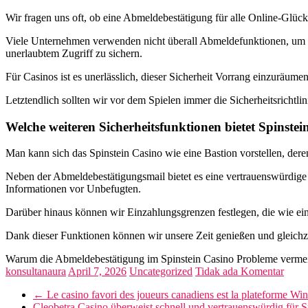
Wir fragen uns oft, ob eine Abmeldebestätigung für alle Online-Glücks
Viele Unternehmen verwenden nicht überall Abmeldefunktionen, um di
unerlaubtem Zugriff zu sichern.
Für Casinos ist es unerlässlich, dieser Sicherheit Vorrang einzuräume
Letztendlich sollten wir vor dem Spielen immer die Sicherheitsrichtli
Welche weiteren Sicherheitsfunktionen bietet Spinst
Man kann sich das Spinstein Casino wie eine Bastion vorstellen, dere
Neben der Abmeldebestätigungsmail bietet es eine vertrauenswürdige I
Informationen vor Unbefugten.
Darüber hinaus können wir Einzahlungsgrenzen festlegen, die wie ei
Dank dieser Funktionen können wir unsere Zeit genießen und gleichz
Warum die Abmeldebestätigung im Spinstein Casino Probleme vermeide
konsultanaura
April 7, 2026
Uncategorized
Tidak ada Komentar
←
Le casino favori des joueurs canadiens est la plateforme Win
Cleobetra Casino überweist schnell und vertrauenswürdig für Sp