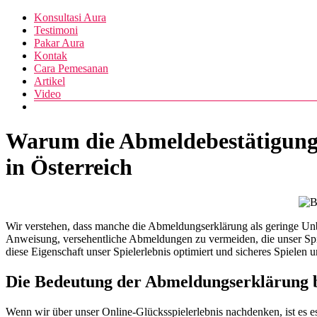
Skip
Menu
Konsultasi Aura
Pusat
to
Diva
Testimoni
Layanan
content
Pakar Aura
Aura
Buka
Kontak
Aura
Cara Pemesanan
Artikel
Video
Warum die Abmeldebestätigung 
in Österreich
Wir verstehen, dass manche die Abmeldungserklärung als geringe Unbe
Anweisung, versehentliche Abmeldungen zu vermeiden, die unser Spie
diese Eigenschaft unser Spielerlebnis optimiert und sicheres Spielen un
Die Bedeutung der Abmeldungserklärung b
Wenn wir über unser Online-Glücksspielerlebnis nachdenken, ist es ess