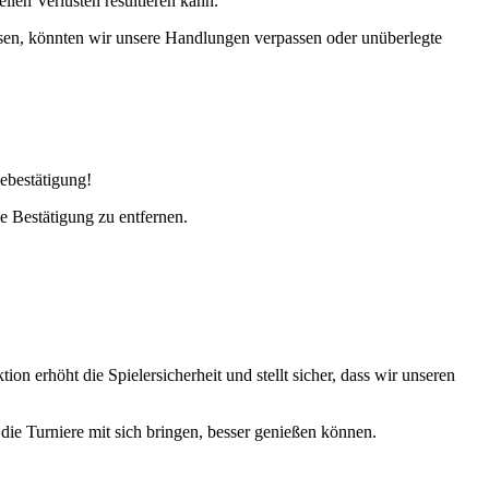
len Verlusten resultieren kann.
assen, könnten wir unsere Handlungen verpassen oder unüberlegte
ebestätigung!
e Bestätigung zu entfernen.
on erhöht die Spielersicherheit und stellt sicher, dass wir unseren
die Turniere mit sich bringen, besser genießen können.