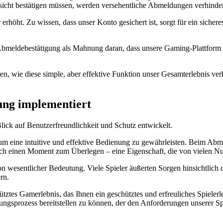
icht bestätigen müssen, werden versehentliche Abmeldungen verhindert
 erhöht. Zu wissen, dass unser Konto gesichert ist, sorgt für ein sich
ie Abmeldebestätigung als Mahnung daran, dass unsere Gaming-Plattform u
n, wie diese simple, aber effektive Funktion unser Gesamterlebnis ver
ung implementiert
ick auf Benutzerfreundlichkeit und Schutz entwickelt.
 um eine intuitive und effektive Bedienung zu gewährleisten. Beim Abme
uch einen Moment zum Überlegen – eine Eigenschaft, die von vielen Nut
wesentlicher Bedeutung. Viele Spieler äußerten Sorgen hinsichtlich de
rn.
tztes Gamerlebnis, das Ihnen ein geschütztes und erfreuliches Spieler
gungsprozess bereitstellen zu können, der den Anforderungen unserer Sp