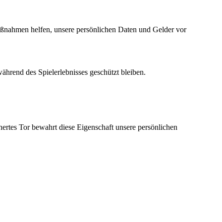
aßnahmen helfen, unsere persönlichen Daten und Gelder vor
während des Spielerlebnisses geschützt bleiben.
hertes Tor bewahrt diese Eigenschaft unsere persönlichen