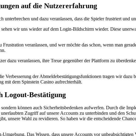
gungen auf die Nutzererfahrung
unterbrechen und dazu veranlassen, dass die Spieler frustriert und unin
sehen wir uns wieder auf dem Login-Bildschirm wieder. Diese unerwart
zu Frustration veranlassen, und wer möchte das schon, wenn man gerade
nn.
er dazu veranlassen, ihre Treue gegenüber der Plattform zu überdenk
e Verbesserung der Abmeldebestätigungsfunktionen tragen wir dazu bei, 
ng mit dem Spinstein Casino aufrechterhält.
 Logout-Bestätigung
er, sondern können auch Sicherheitsbedenken aufwerfen. Durch die Imp
 unerlaubten Zugriff auf unsere Accounts zu unterbinden und den Schut
 gibt, unsere Wahl zu revidieren. So haben wir die entscheidende Cha
ng-Umgebung. Das Wissen, dass unsere Accounts vor unbeabsichtigten V