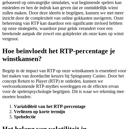
gebaseerd op omvangrijke simulaties, wat beginnende spelers kan
misleiden en hen de indruk kan geven dat ze onmiddellijk winst
zullen maken. Door deze ideeën te begrijpen, kunnen we met meer
inzicht door de complexiteit van online gokkasten navigeren. Onze
beheersing van RTP kan daardoor een significante invloed hebben
op onze strategieën, waardoor puur geluk verandert voor een
berekende aanpak die zowel ons gokplezier als onze kans op winst
vergroot.
Hoe beïnvloedt het RTP-percentage je
winstkansen?
Begrip in de impact van RTP op onze winstkansen is essentieel voor
het maken van doordachte keuzes bij Spingranny Casino. Door het
concept Return to Player (RTP) te ontleden, kunnen we
veelvoorkomende RTP-mythes weerleggen en de effecten ervan
voor de spelerspsychologie begrijpen. Dit is waar we rekening mee
moeten houden:
Variabiliteit van het RTP-percentage
Verliezen op korte termijn
Spelselectie