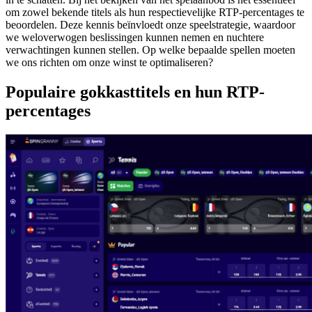
om zowel bekende titels als hun respectievelijke RTP-percentages te
beoordelen. Deze kennis beïnvloedt onze speelstrategie, waardoor
we weloverwogen beslissingen kunnen nemen en nuchtere
verwachtingen kunnen stellen. Op welke bepaalde spellen moeten
we ons richten om onze winst te optimaliseren?
Populaire gokkasttitels en hun RTP-
percentages