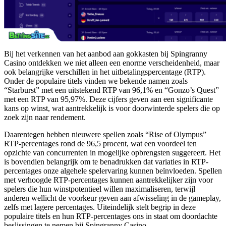
Bij het verkennen van het aanbod aan gokkasten bij Spingranny
Casino ontdekken we niet alleen een enorme verscheidenheid, maar
ook belangrijke verschillen in het uitbetalingspercentage (RTP).
Onder de populaire titels vinden we bekende namen zoals
“Starburst” met een uitstekend RTP van 96,1% en “Gonzo’s Quest”
met een RTP van 95,97%. Deze cijfers geven aan een significante
kans op winst, wat aantrekkelijk is voor doorwinterde spelers die op
zoek zijn naar rendement.
Daarentegen hebben nieuwere spellen zoals “Rise of Olympus”
RTP-percentages rond de 96,5 procent, wat een voordeel ten
opzichte van concurrenten in mogelijke opbrengsten suggereert. Het
is bovendien belangrijk om te benadrukken dat variaties in RTP-
percentages onze algehele spelervaring kunnen beïnvloeden. Spellen
met verhoogde RTP-percentages kunnen aantrekkelijker zijn voor
spelers die hun winstpotentieel willen maximaliseren, terwijl
anderen wellicht de voorkeur geven aan afwisseling in de gameplay,
zelfs met lagere percentages. Uiteindelijk stelt begrip in deze
populaire titels en hun RTP-percentages ons in staat om doordachte
beslissingen te nemen bij Spingranny Casino.