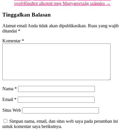
vezérlőpultot alkotott meg Magyarország számára
→
Tinggalkan Balasan
Alamat email Anda tidak akan dipublikasikan.
Ruas yang wajib
ditandai
*
Komentar
*
Nama
*
Email
*
Situs Web
Simpan nama, email, dan situs web saya pada peramban ini
untuk komentar saya berikutnya.