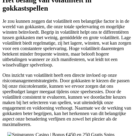
Het belang van volatiliteit in
gokkastspellen
Je zou kunnen zeggen dat volatiliteit een belangrijke factor is in de
wereld van gokkasten, die onze totale spelervaring en mogelijke
winsten beïnvloedt. Begrip in volatiliteit helpt ons te differentiëren
tussen gokkasten met weinig, gemiddelde en grote volatiliteit. Lage
volatiliteit biedt regelmatige, zij het lagere, winsten, wat kan zorgen
voor een constantere spelervaring. Hoge volatiliteit daarentegen
betekent minder frequente winsten, maar belooft hogere
uitbetalingen wanneer ze zich manifesteren, wat leidt tot een
wisselvalliger spelverloop.
Ons inzicht van volatiliteit heeft een directe invloed op onze
risicomanagementstrategieën. Door gokkasten te kiezen die passen
bij onze risicotolerantie, kunnen we ervoor zorgen dat ons
speelbudget langer meegaat tijdens onze speelsessies. Door de
volatiliteit consistent te evalueren, kunnen we doordachte keuzes
maken bij het selecteren van spellen, wat uiteindelijk onze
engagement en voldoening verhoogt. Naarmate we de werking van
gokkasten beter begrijpen, kan het herkennen van dit belangrijke
aspect onze benadering verfijnen en zowel het plezier als de
maximaliseren.