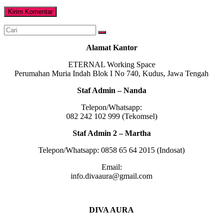
Alamat Kantor
ETERNAL Working Space
Perumahan Muria Indah Blok I No 740, Kudus, Jawa Tengah
Staf Admin – Nanda
Telepon/Whatsapp:
082 242 102 999 (Tekomsel)
Staf Admin 2 – Martha
Telepon/Whatsapp: 0858 65 64 2015 (Indosat)
Email:
info.divaaura@gmail.com
DIVA AURA