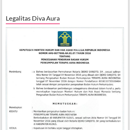
Legalitas Diva Aura