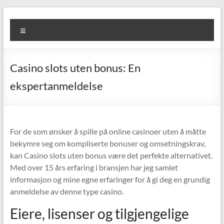
Skip
Diva
Pusat
to
Menu
content
Layanan
Aura
Buka
Aura
Casino slots uten bonus: En
ekspertanmeldelse
For de som ønsker å spille på online casinoer uten å måtte
bekymre seg om kompliserte bonuser og omsetningskrav,
kan Casino slots uten bonus være det perfekte alternativet.
Med over 15 års erfaring i bransjen har jeg samlet
informasjon og mine egne erfaringer for å gi deg en grundig
anmeldelse av denne type casino.
Eiere, lisenser og tilgjengelige