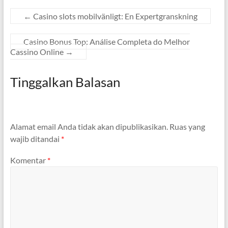
←
Casino slots mobilvänligt: En Expertgranskning
Casino Bonus Top: Análise Completa do Melhor
Cassino Online
→
Tinggalkan Balasan
Alamat email Anda tidak akan dipublikasikan.
Ruas yang
wajib ditandai
*
Komentar
*