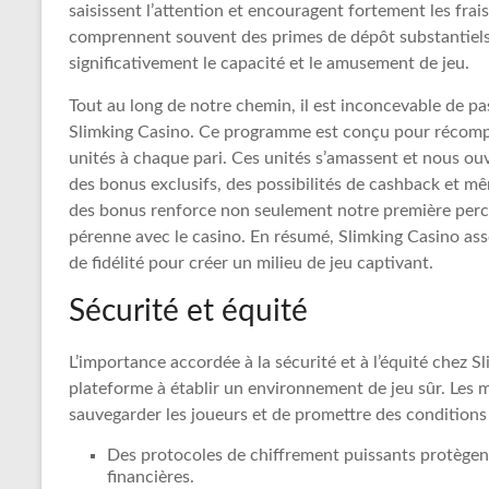
saisissent l’attention et encouragent fortement les frais
comprennent souvent des primes de dépôt substantiels 
significativement le capacité et le amusement de jeu.
Tout au long de notre chemin, il est inconcevable de pa
Slimking Casino. Ce programme est conçu pour récomp
unités à chaque pari. Ces unités s’amassent et nous ouv
des bonus exclusifs, des possibilités de cashback et m
des bonus renforce non seulement notre première perc
pérenne avec le casino. En résumé, Slimking Casino as
de fidélité pour créer un milieu de jeu captivant.
Sécurité et équité
L’importance accordée à la sécurité et à l’équité chez 
plateforme à établir un environnement de jeu sûr. Les
sauvegarder les joueurs et de promettre des conditions 
Des protocoles de chiffrement puissants protègent
financières.