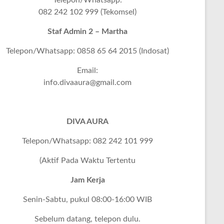
Telepon/Whatsapp:
082 242 102 999 (Tekomsel)
Staf Admin 2 – Martha
Telepon/Whatsapp: 0858 65 64 2015 (Indosat)
Email:
info.divaaura@gmail.com
DIVA AURA
Telepon/Whatsapp: 082 242 101 999
(Aktif Pada Waktu Tertentu
Jam Kerja
Senin-Sabtu, pukul 08:00-16:00 WIB
Sebelum datang, telepon dulu.