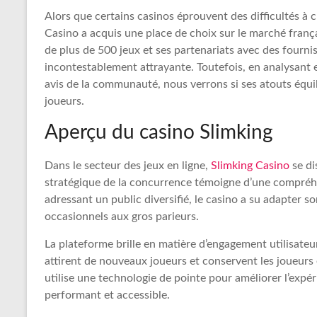
Alors que certains casinos éprouvent des difficultés à cr
Casino a acquis une place de choix sur le marché franç
de plus de 500 jeux et ses partenariats avec des fourniss
incontestablement attrayante. Toutefois, en analysant en 
avis de la communauté, nous verrons si ses atouts équili
joueurs.
Aperçu du casino Slimking
Dans le secteur des jeux en ligne,
Slimking Casino
se di
stratégique de la concurrence témoigne d’une compréh
adressant un public diversifié, le casino a su adapter 
occasionnels aux gros parieurs.
La plateforme brille en matière d’engagement utilisateu
attirent de nouveaux joueurs et conservent les joueur
utilise une technologie de pointe pour améliorer l’expér
performant et accessible.