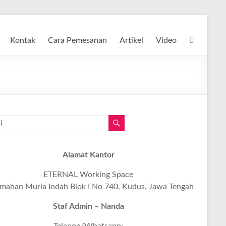
Kontak
Cara Pemesanan
Artikel
Video
Alamat Kantor
ETERNAL Working Space
mahan Muria Indah Blok I No 740, Kudus, Jawa Tengah
Staf Admin – Nanda