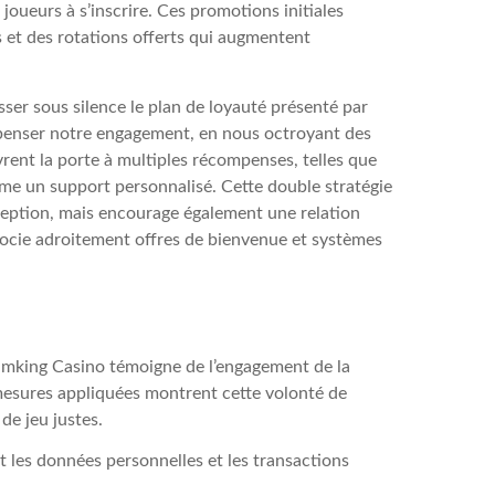
 joueurs à s’inscrire. Ces promotions initiales
et des rotations offerts qui augmentent
sser sous silence le plan de loyauté présenté par
enser notre engagement, en nous octroyant des
rent la porte à multiples récompenses, telles que
ême un support personnalisé. Cette double stratégie
eption, mais encourage également une relation
socie adroitement offres de bienvenue et systèmes
Slimking Casino témoigne de l’engagement de la
 mesures appliquées montrent cette volonté de
de jeu justes.
 les données personnelles et les transactions