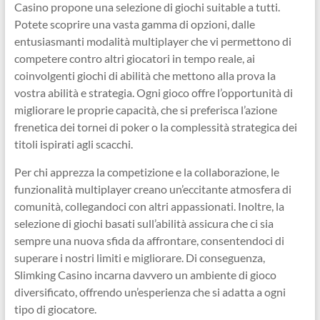
Casino propone una selezione di giochi suitable a tutti.
Potete scoprire una vasta gamma di opzioni, dalle
entusiasmanti modalità multiplayer che vi permettono di
competere contro altri giocatori in tempo reale, ai
coinvolgenti giochi di abilità che mettono alla prova la
vostra abilità e strategia. Ogni gioco offre l’opportunità di
migliorare le proprie capacità, che si preferisca l’azione
frenetica dei tornei di poker o la complessità strategica dei
titoli ispirati agli scacchi.
Per chi apprezza la competizione e la collaborazione, le
funzionalità multiplayer creano un’eccitante atmosfera di
comunità, collegandoci con altri appassionati. Inoltre, la
selezione di giochi basati sull’abilità assicura che ci sia
sempre una nuova sfida da affrontare, consentendoci di
superare i nostri limiti e migliorare. Di conseguenza,
Slimking Casino incarna davvero un ambiente di gioco
diversificato, offrendo un’esperienza che si adatta a ogni
tipo di giocatore.