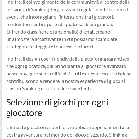
Inoltre, il coinvolgimento della community è al centro della
missione di Slimking. Organizzano regolarmente tornei ed
eventi che incoraggiano l’interazione tra i giocatori,
rendendoci sentire parte di qualcosa di più grande.
Offrendo classifiche e funzionalità di chat, creano
un’atmosfera accattivante in cui possiamo scambiare
strategie e festeggiare i successi reciproci.
Inoltre, il design user-friendly della piattaforma garantisce
che ogni giocatore, dal principiante al giocatore avanzato,
possa navigare senza difficoltà. Tutte queste caratteristiche
contribuiscono a rendere la nostra esperienza di gioco al
Casinò Slimking eccezionale e divertente.
Selezione di giochi per ogni
giocatore
Che siate giocatori esperti o che abbiate appena iniziato la
vostra avventura nel mondo del gioco d’azzardo, Slimking