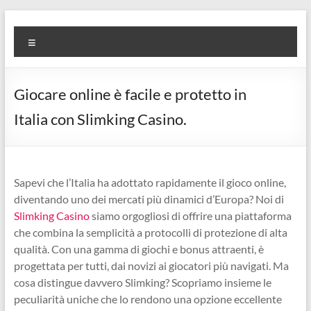
Skip
Diva
Pusat
to
Menu
content
Layanan
Aura
Buka
Aura
Giocare online è facile e protetto in
Italia con Slimking Casino.
Sapevi che l’Italia ha adottato rapidamente il gioco online,
diventando uno dei mercati più dinamici d’Europa? Noi di
Slimking Casino
siamo orgogliosi di offrire una piattaforma
che combina la semplicità a protocolli di protezione di alta
qualità. Con una gamma di giochi e bonus attraenti, è
progettata per tutti, dai novizi ai giocatori più navigati. Ma
cosa distingue davvero Slimking? Scopriamo insieme le
peculiarità uniche che lo rendono una opzione eccellente