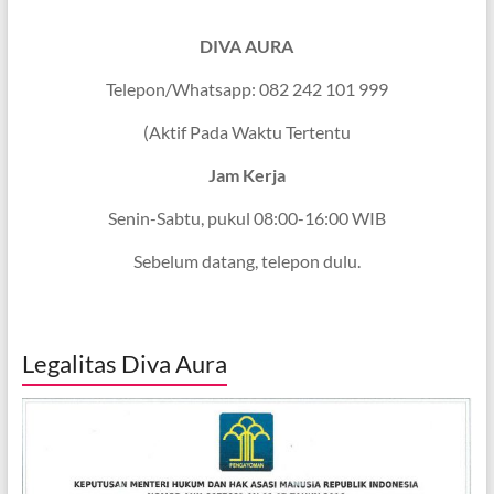
DIVA AURA
Telepon/Whatsapp: 082 242 101 999
(Aktif Pada Waktu Tertentu
Jam Kerja
Senin-Sabtu, pukul 08:00-16:00 WIB
Sebelum datang, telepon dulu.
Legalitas Diva Aura