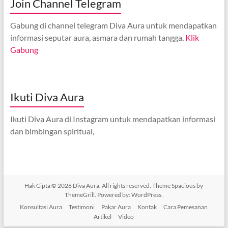
Join Channel Telegram
Gabung di channel telegram Diva Aura untuk mendapatkan
informasi seputar aura, asmara dan rumah tangga,
Klik
Gabung
Ikuti Diva Aura
Ikuti Diva Aura di Instagram untuk mendapatkan informasi
dan bimbingan spiritual,
Hak Cipta © 2026
Diva Aura
. All rights reserved. Theme
Spacious
by
ThemeGrill. Powered by:
WordPress
.
Konsultasi Aura
Testimoni
Pakar Aura
Kontak
Cara Pemesanan
Artikel
Video