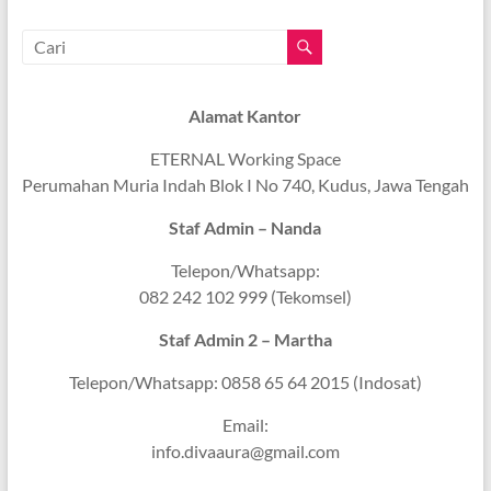
Alamat Kantor
ETERNAL Working Space
Perumahan Muria Indah Blok I No 740, Kudus, Jawa Tengah
Staf Admin – Nanda
Telepon/Whatsapp:
082 242 102 999 (Tekomsel)
Staf Admin 2 – Martha
Telepon/Whatsapp: 0858 65 64 2015 (Indosat)
Email:
info.divaaura@gmail.com