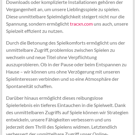
Downloads oder komplizierte Installationen gehören der
Vergangenheit an, um unsere Lieblingsspiele zu spielen.
Diese unmittelbare Spielmöglichkeit steigert nicht nur die
Spannung, sondern ermöglicht
tracxn.com
uns auch, unsere
Spielzeit effizient zu nutzen.
Durch die Betonung des Spielkomforts ermöglicht uns der
unmittelbare Zugriff, problemlos zwischen Spielen zu
wechseln und neue Titel ohne Verpflichtung
auszuprobieren. Ob in der Pause oder beim Entspannen zu
Hause – wir können uns ohne Verzögerung mit unseren
Spielinteressen verbinden und so eine Atmosphäre der
Spontaneität schaffen.
Darüber hinaus ermöglicht dieses reibungslose
Spielerlebnis ein tieferes Eintauchen in die Spielwelt. Dank
des unmittelbaren Zugriffs auf Spiele können wir Strategien
entwickeln, unsere Fähigkeiten verbessern und uns
jederzeit dem Thrill des Spielens widmen. Letztendlich
verbessert der unmittelbare Zugriff unser Online-