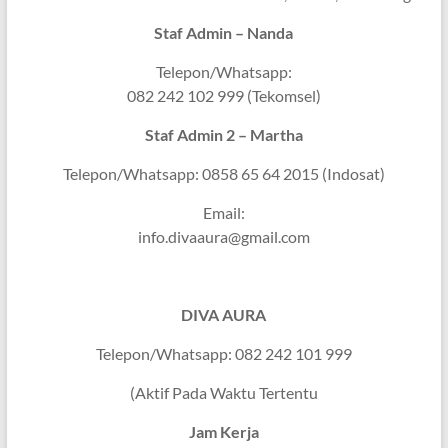
Staf Admin – Nanda
Telepon/Whatsapp:
082 242 102 999 (Tekomsel)
Staf Admin 2 – Martha
Telepon/Whatsapp: 0858 65 64 2015 (Indosat)
Email:
info.divaaura@gmail.com
DIVA AURA
Telepon/Whatsapp: 082 242 101 999
(Aktif Pada Waktu Tertentu
Jam Kerja