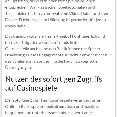
an Optionen, die verschiedensten Spielervorlieben
entsprechen. Von klassischen Spielautomaten und
Tischspielen bis hin zu innovativem Video-Poker und Live-
Dealer-Erlebnissen – bei Slimking ist garantiert für jeden
etwas dabei.
Das Casino aktualisiert sein Angebot kontinuierlich und
berücksichtigt den aktuellen Trends in der
Glücksspielbranche und den Bedürfnissen der Spieler
Beachtung. Dieses Engagement für Vielfalt erhöht nicht nur
das Spielerlebnis, sondern fördert auch strategische
Überlegungen.
Nutzen des sofortigen Zugriffs
auf Casinospiele
Der sofortige Zugriff auf Casinospiele verändert unser
Online-Glücksspielerlebnis dramatisch und macht es
bequemer und unterhaltsamer als je zuvor. Lange