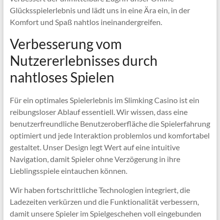
Glücksspielerlebnis und lädt uns in eine Ära ein, in der
Komfort und Spaß nahtlos ineinandergreifen.
Verbesserung vom
Nutzererlebnisses durch
nahtloses Spielen
Für ein optimales Spielerlebnis im Slimking Casino ist ein
reibungsloser Ablauf essentiell. Wir wissen, dass eine
benutzerfreundliche Benutzeroberfläche die Spielerfahrung
optimiert und jede Interaktion problemlos und komfortabel
gestaltet. Unser Design legt Wert auf eine intuitive
Navigation, damit Spieler ohne Verzögerung in ihre
Lieblingsspiele eintauchen können.
Wir haben fortschrittliche Technologien integriert, die
Ladezeiten verkürzen und die Funktionalität verbessern,
damit unsere Spieler im Spielgeschehen voll eingebunden