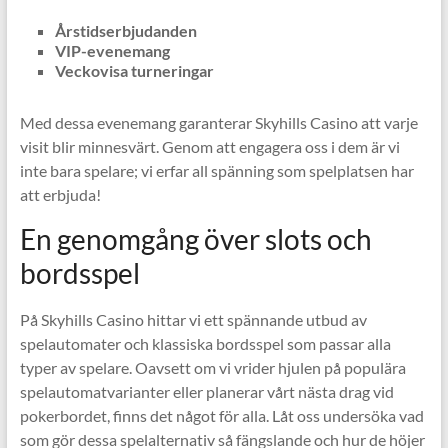
Årstidserbjudanden
VIP-evenemang
Veckovisa turneringar
Med dessa evenemang garanterar Skyhills Casino att varje
visit blir minnesvärt. Genom att engagera oss i dem är vi
inte bara spelare; vi erfar all spänning som spelplatsen har
att erbjuda!
En genomgång över slots och
bordsspel
På Skyhills Casino hittar vi ett spännande utbud av
spelautomater och klassiska bordsspel som passar alla
typer av spelare. Oavsett om vi vrider hjulen på populära
spelautomatvarianter eller planerar vårt nästa drag vid
pokerbordet, finns det något för alla. Låt oss undersöka vad
som gör dessa spelalternativ så fängslande och hur de höjer