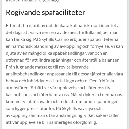
Rogivande spafaciliteter
Efter att ha njutit av det delikata kulinariska sortimentet är
det dags att varva ner i en av de mest fridfulla miljöer man
kan tänka sig. På Skyhills Casino erbjuder spafaciliteterna
en harmonisk blandning av avkoppling och förnyelse. Vi kan
njuta av en mängd olika spabehandlingar, var och en
utformad för att lindra spänningar och återställa balansen.
Från lugnande massage till revitaliserande
ansiktsbehandlingar anpassar sig till dessa tjänster alla våra
behov och inbäddar oss i total lugn och ro. Den fridfulla
atmosfären förbättrar vår upplevelse och låter oss fly
kasinots puls och återhämta oss. När vi dyker in i denna oas
kommer vi ut förnyade och redo att omfamna spänningen
som ligger precis utanför. På Skyhills vävs lyx och
avkoppling samman utan ansträngning, vilket säkerställer
att vår upplevelse blir sannerligen oförglömlig.