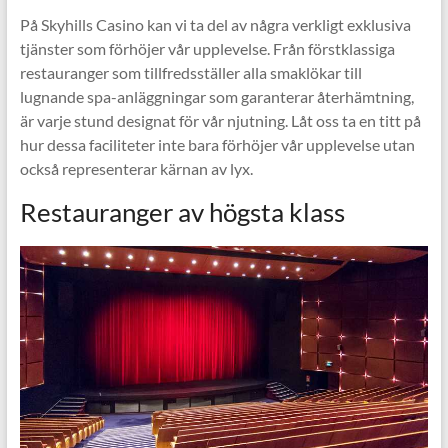
På Skyhills Casino kan vi ta del av några verkligt exklusiva
tjänster som förhöjer vår upplevelse. Från förstklassiga
restauranger som tillfredsställer alla smaklökar till
lugnande spa-anläggningar som garanterar återhämtning,
är varje stund designat för vår njutning. Låt oss ta en titt på
hur dessa faciliteter inte bara förhöjer vår upplevelse utan
också representerar kärnan av lyx.
Restauranger av högsta klass