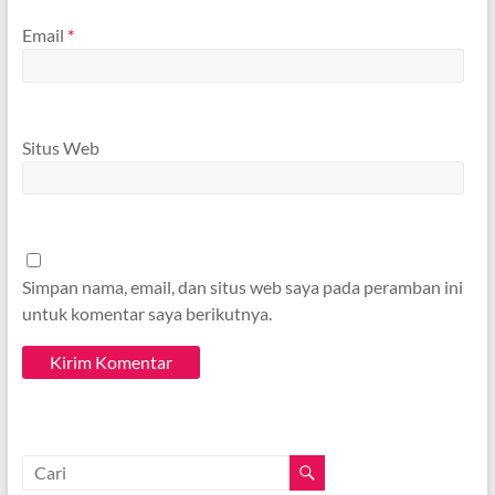
Email
*
Situs Web
Simpan nama, email, dan situs web saya pada peramban ini
untuk komentar saya berikutnya.