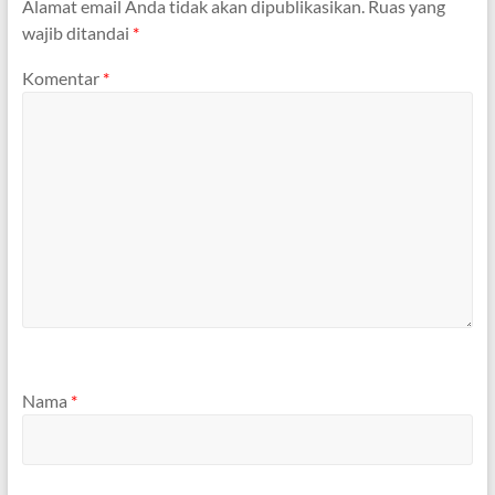
Alamat email Anda tidak akan dipublikasikan.
Ruas yang
wajib ditandai
*
Komentar
*
Nama
*