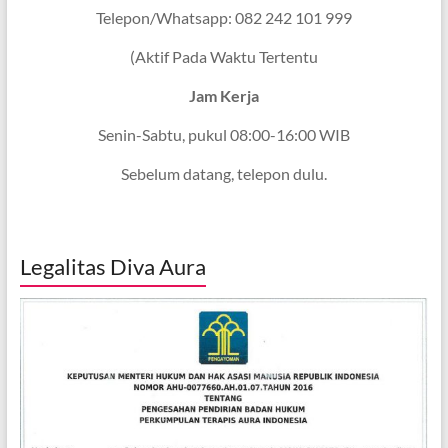
Telepon/Whatsapp: 082 242 101 999
(Aktif Pada Waktu Tertentu
Jam Kerja
Senin-Sabtu, pukul 08:00-16:00 WIB
Sebelum datang, telepon dulu.
Legalitas Diva Aura