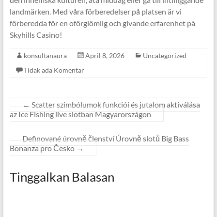
landmärken. Med våra förberedelser på platsen är vi
förberedda för en oförglömlig och givande erfarenhet på
Skyhills Casino!
konsultanaura
April 8, 2026
Uncategorized
Tidak ada Komentar
←
Scatter szimbólumok funkciói és jutalom aktiválása
az Ice Fishing live slotban Magyarországon
Definované úrovně členství Úrovně slotů Big Bass
Bonanza pro Česko
→
Tinggalkan Balasan