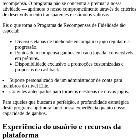
recompensa. O programa não se concentra a premiar a nossa
atividade — aprimora o nosso comprometimento através de critérios
de desenvolvimento transparentes e estímulos valiosos.
Eis o que torna o Programa de Recompensas de Fidelidade tão
especial:
Diversos etapas de fidelidade encorajam o jogo regular e a
progressão.
Pontos de recompensa ganhos em cada jogada, conversíveis
em prêmios.
Disponibilidade exclusivo a promoções customizadas e
propostas de cashback.
Suporte personalizado de um administrador de conta para
membros do nível Elite.
Convites antecipados para torneios e estreias de novos jogos.
Para aqueles que buscam a perfeição, a profundidade estratégica
deste programa aprimora tanto nossa experiência quanto nosso
capacidade de ganhos.
Experiência do usuário e recursos da
plataforma