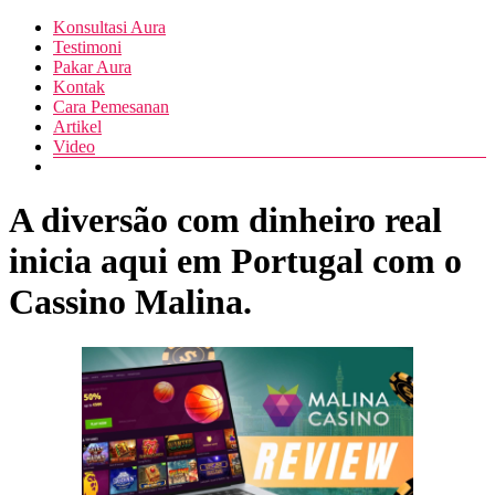
Skip
Menu
Konsultasi Aura
Pusat
to
Diva
Testimoni
Layanan
content
Pakar Aura
Aura
Buka
Kontak
Aura
Cara Pemesanan
Artikel
Video
A diversão com dinheiro real
inicia aqui em Portugal com o
Cassino Malina.