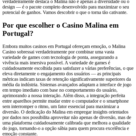
verdadeiramente destaca o Malina não é apenas a diversidade ou o
design — é o pacote completo desenvolvido para maximizar o seu
potencial de ganhos. Vamos descobrir o que o torna tão cativante.
Por que escolher o Casino Malina em
Portugal?
Embora muitos casinos em Portugal ofereçam emoção, o Malina
Casino sobressai verdadeiramente por combinar uma vasta
variedade de games com tecnologia de ponta, assegurando a
vivência mais imersiva possível. A variedade de games é
cuidadosamente escolhida para satisfazer a várias preferências, o que
eleva diretamente o engajamento dos usuários — as principais
métricas indicam taxas de retenção significativamente superiores da
média da indústria. Sistemas avançados adaptam a interface de jogo
em tempo imediato com base no comportamento do usuário,
aprimorando a nossa interação. Além disso, a integração perfeita
entre aparelhos permite mudar entre o computador e o smartphone
sem interromper o ritmo, um fator essencial para maximizar a
diversão. O dedicação do Malina em empregar insights orientados
por dados nos possibilita aproveitar não apenas de diversão, mas de
uma plataforma cuidadosamente calibrada que melhora a qualidade
do jogo, tornando-o a opção sábia para quem procura excelência e
emoção constante.