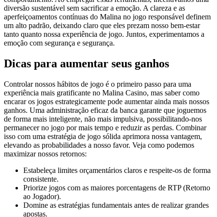
diversão sustentável sem sacrificar a emoção. A clareza e as
aperfeiçoamentos contínuas do Malina no jogo responsável definem
um alto padrão, deixando claro que eles prezam nosso bem-estar
tanto quanto nossa experiência de jogo. Juntos, experimentamos a
emoção com segurança e segurança.
Dicas para aumentar seus ganhos
Controlar nossos hábitos de jogo é o primeiro passo para uma
experiência mais gratificante no Malina Casino, mas saber como
encarar os jogos estrategicamente pode aumentar ainda mais nossos
ganhos. Uma administração eficaz da banca garante que joguemos
de forma mais inteligente, não mais impulsiva, possibilitando-nos
permanecer no jogo por mais tempo e reduzir as perdas. Combinar
isso com uma estratégia de jogo sólida aprimora nossa vantagem,
elevando as probabilidades a nosso favor. Veja como podemos
maximizar nossos retornos:
Estabeleça limites orçamentários claros e respeite-os de forma
consistente.
Priorize jogos com as maiores porcentagens de RTP (Retorno
ao Jogador).
Domine as estratégias fundamentais antes de realizar grandes
apostas.