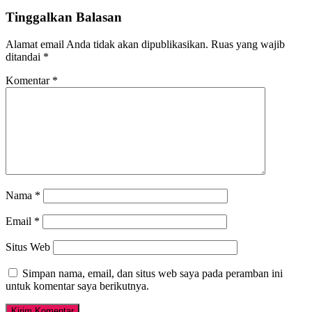
Tinggalkan Balasan
Alamat email Anda tidak akan dipublikasikan.
Ruas yang wajib
ditandai
*
Komentar
*
Nama
*
Email
*
Situs Web
Simpan nama, email, dan situs web saya pada peramban ini
untuk komentar saya berikutnya.