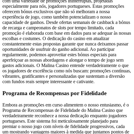
com uma variedade de promoções ininterruptas, projetadas
especialmente para nós, jogadores portugueses. Estas promoções
oferecem bónus exclusivos que não só melhoram a nossa
experiência de jogo, como também potencializam o nosso
capacidade de ganhos. Desde ofertas semanais de cashback a bónus
de recarga e campeonatos de slots por tempo limitado, cada
promoção é elaborada com base em dados para se adequar às nossas
escolhas e costumes. O dedicação do casino em atualizar
constantemente estas propostas garante que nunca deixamos passar
oportunidades de usufruir do ganho adicional. Ao participar
regularmente, podemos aproveitar estes bónus especiais para
aperfeiçoar as nossas abordagens e alongar o tempo de jogo sem
gastos adicionais. O Malina Casino entende verdadeiramente o que
os jogadores de excelência como nós buscam: promoções contínuas,
vibrantes, gratificantes e personalizadas que sustentam a diversão
com fundos reais sempre interessante e cativante.
Programa de Recompensas por Fidelidade
Embora as promoções em curso alimentem o nosso entusiasmo, é o
Programa de Recompensas de Fidelidade do Malina Casino que
verdadeiramente reconhece a nossa dedicação enquanto jogadores
portugueses. Este sistema foi meticulosamente planejado para
premiar o nosso jogo com níveis de fidelidade progressivos, cada
um mostrando vantagens maiores à medida que juntamos pontos de