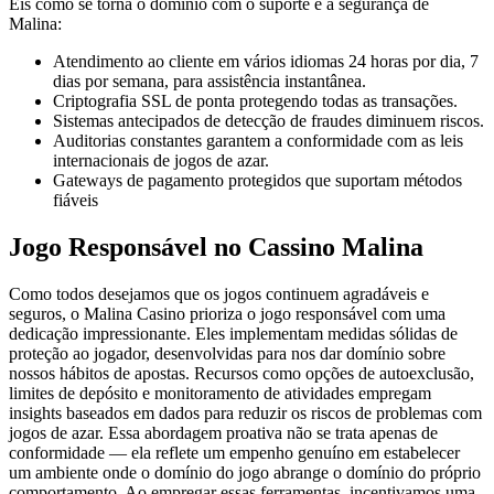
Eis como se torna o domínio com o suporte e a segurança de
Malina:
Atendimento ao cliente em vários idiomas 24 horas por dia, 7
dias por semana, para assistência instantânea.
Criptografia SSL de ponta protegendo todas as transações.
Sistemas antecipados de detecção de fraudes diminuem riscos.
Auditorias constantes garantem a conformidade com as leis
internacionais de jogos de azar.
Gateways de pagamento protegidos que suportam métodos
fiáveis
Jogo Responsável no Cassino Malina
Como todos desejamos que os jogos continuem agradáveis e
seguros, o Malina Casino prioriza o jogo responsável com uma
dedicação impressionante. Eles implementam medidas sólidas de
proteção ao jogador, desenvolvidas para nos dar domínio sobre
nossos hábitos de apostas. Recursos como opções de autoexclusão,
limites de depósito e monitoramento de atividades empregam
insights baseados em dados para reduzir os riscos de problemas com
jogos de azar. Essa abordagem proativa não se trata apenas de
conformidade — ela reflete um empenho genuíno em estabelecer
um ambiente onde o domínio do jogo abrange o domínio do próprio
comportamento. Ao empregar essas ferramentas, incentivamos uma