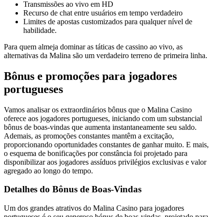
Transmissões ao vivo em HD
Recurso de chat entre usuários em tempo verdadeiro
Limites de apostas customizados para qualquer nível de
habilidade.
Para quem almeja dominar as táticas de cassino ao vivo, as
alternativas da Malina são um verdadeiro terreno de primeira linha.
Bônus e promoções para jogadores
portugueses
Vamos analisar os extraordinários bônus que o Malina Casino
oferece aos jogadores portugueses, iniciando com um substancial
bônus de boas-vindas que aumenta instantaneamente seu saldo.
Ademais, as promoções constantes mantêm a excitação,
proporcionando oportunidades constantes de ganhar muito. E mais,
o esquema de bonificações por constância foi projetado para
disponibilizar aos jogadores assíduos privilégios exclusivas e valor
agregado ao longo do tempo.
Detalhes do Bônus de Boas-Vindas
Um dos grandes atrativos do Malina Casino para jogadores
portugueses é o seu generoso bónus de boas-vindas, projetado para