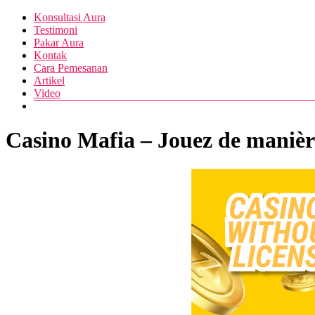
Skip
Menu
Konsultasi Aura
Pusat
to
Diva
Testimoni
Layanan
content
Pakar Aura
Aura
Buka
Kontak
Aura
Cara Pemesanan
Artikel
Video
Casino Mafia – Jouez de manière