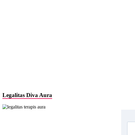
Legalitas Diva Aura