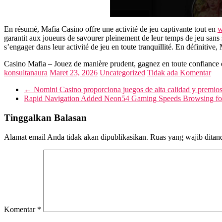
En résumé, Mafia Casino offre une activité de jeu captivante tout en
w
garantit aux joueurs de savourer pleinement de leur temps de jeu sans sa
s’engager dans leur activité de jeu en toute tranquillité. En définitiv
Casino Mafia – Jouez de manière prudent, gagnez en toute confiance
konsultanaura
Maret 23, 2026
Uncategorized
Tidak ada Komentar
←
Nomini Casino proporciona juegos de alta calidad y premios
Rapid Navigation Added Neon54 Gaming Speeds Browsing for
Tinggalkan Balasan
Alamat email Anda tidak akan dipublikasikan.
Ruas yang wajib ditan
Komentar
*