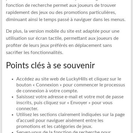
fonction de recherche permet aux joueurs de trouver
rapidement des jeux ou des promotions particulières,
diminuant ainsi le temps passé à naviguer dans les menus.
De plus, la version mobile du site est adaptée pour une
utilisation sur écran tactile, permettant aux joueurs de
profiter de leurs jeux préférés en déplacement sans
sacrifier les fonctionnalités.
Points clés à se souvenir
Accédez au site web de LuckyHills et cliquez sur le
bouton « Connexion » pour commencer le processus
de connexion à votre compte.
Saisissez votre adresse e-mail et votre mot de passe
inscrits, puis cliquez sur « Envoyer » pour vous
connecter.
Utilisez les sections clairement indiquées sur la page
d’accueil pour naviguer aisément entre les
promotions et les catégories de jeux.
Servez-vous de la fonction de recherche pour