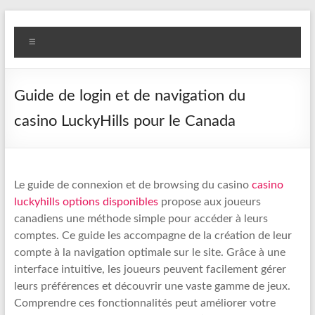
Skip
Diva
Pusat
to
Menu
content
Layanan
Aura
Buka
Aura
Guide de login et de navigation du
casino LuckyHills pour le Canada
Le guide de connexion et de browsing du casino
casino
luckyhills options disponibles
propose aux joueurs
canadiens une méthode simple pour accéder à leurs
comptes. Ce guide les accompagne de la création de leur
compte à la navigation optimale sur le site. Grâce à une
interface intuitive, les joueurs peuvent facilement gérer
leurs préférences et découvrir une vaste gamme de jeux.
Comprendre ces fonctionnalités peut améliorer votre