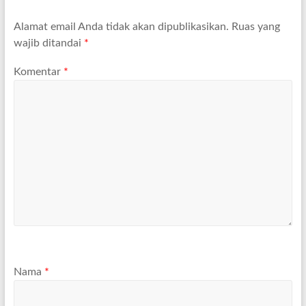
Alamat email Anda tidak akan dipublikasikan.
Ruas yang
wajib ditandai
*
Komentar
*
Nama
*