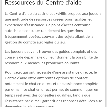
Ressources du Centre d’aide
Le Centre d’aide du casino LuckyHills propose aux joueurs
une multitude de ressources créées pour faciliter leur
expérience d’assistance. Ce point d’accès centralisé
autorise de consulter rapidement les questions
fréquemment posées, couvrant des sujets allant de la
gestion du compte aux règles du jeu.
Les joueurs peuvent trouver des guides complets et des
conseils de dépannage qui leur donnent la possibilité de
résoudre eux-mêmes les problèmes courants.
Pour ceux qui ont nécessité d’une assistance directe, le
Centre d’aide offre différentes options de contact,
notamment le chat en direct et une assistance complète
par e-mail. Le chat en direct permet de communiquer en
temps réel avec des conseillers qualifiés, tandis que
l’assistance par e-mail garantit des réponses détaillées aux
demandes les plus complexes.