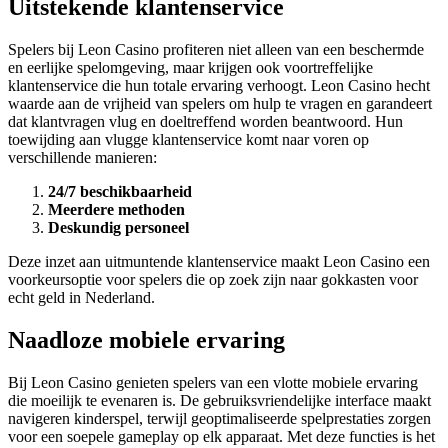
Uitstekende klantenservice
Spelers bij Leon Casino profiteren niet alleen van een beschermde
en eerlijke spelomgeving, maar krijgen ook voortreffelijke
klantenservice die hun totale ervaring verhoogt. Leon Casino hecht
waarde aan de vrijheid van spelers om hulp te vragen en garandeert
dat klantvragen vlug en doeltreffend worden beantwoord. Hun
toewijding aan vlugge klantenservice komt naar voren op
verschillende manieren:
24/7 beschikbaarheid
Meerdere methoden
Deskundig personeel
Deze inzet aan uitmuntende klantenservice maakt Leon Casino een
voorkeursoptie voor spelers die op zoek zijn naar gokkasten voor
echt geld in Nederland.
Naadloze mobiele ervaring
Bij Leon Casino genieten spelers van een vlotte mobiele ervaring
die moeilijk te evenaren is. De gebruiksvriendelijke interface maakt
navigeren kinderspel, terwijl geoptimaliseerde spelprestaties zorgen
voor een soepele gameplay op elk apparaat. Met deze functies is het