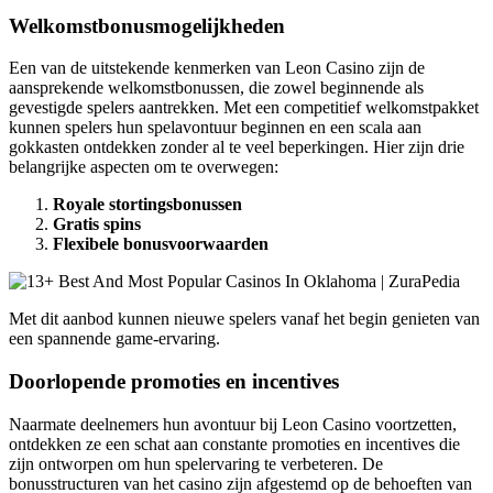
Welkomstbonusmogelijkheden
Een van de uitstekende kenmerken van Leon Casino zijn de
aansprekende welkomstbonussen, die zowel beginnende als
gevestigde spelers aantrekken. Met een competitief welkomstpakket
kunnen spelers hun spelavontuur beginnen en een scala aan
gokkasten ontdekken zonder al te veel beperkingen. Hier zijn drie
belangrijke aspecten om te overwegen:
Royale stortingsbonussen
Gratis spins
Flexibele bonusvoorwaarden
Met dit aanbod kunnen nieuwe spelers vanaf het begin genieten van
een spannende game-ervaring.
Doorlopende promoties en incentives
Naarmate deelnemers hun avontuur bij Leon Casino voortzetten,
ontdekken ze een schat aan constante promoties en incentives die
zijn ontworpen om hun spelervaring te verbeteren. De
bonusstructuren van het casino zijn afgestemd op de behoeften van