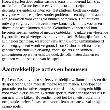
Hoewel surfen door online casino’s soms intimiderend kan zijn,
maakt Leon Casino het een eenvoudige taak met zijn
gebruikersvriendelijke interface. Het platform biedt makkelijke
navigatie waarmee spelers zonder problemen een uitgebreid aanbod
aan gokkasten voor echt geld kunnen ontdekken. Het intuïtieve
ontwerp zorgt ervoor dat zelfs nieuwkomers zich thuis voelen en
direct in de actie kunnen duiken. Gebruikers kunnen snel hun
favoriete spellen vinden of nieuwe ontdekken, dankzij een vloeiende
lay-out die een plezierige ervaring vooropstelt. Belangrijke functies
zijn helder zichtbaar, waardoor verwarring wordt geminimaliseerd
en de engagement wordt vergroot. Leon Casino streeft naar een
gebruikersvriendelijke ervaring, zodat spelers zich kunnen
concentreren op wat er echt toe doet: de rollen laten draaien en
genieten van de sensatie van het spel.
Aantrekkelijke acties en bonussen
Bij Leon Casino vinden spelers verleidelijke welkomstbonussen die
de spelervaring nog meer de moeite waard maken. Doorlopende
promoties en incentives zorgen ervoor dat de spanning erin blijft
voor zowel verse als terugkerende spelers, zodat er altijd wel iets is
om naar uit te kijken. Bovendien biedt het loyaliteitsprogramma
toegewijde spelers fantastische voordelen naarmate ze vaker bij het
casino spelen.