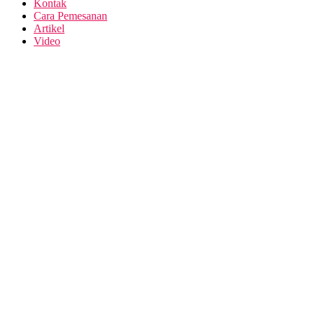
Kontak
Cara Pemesanan
Artikel
Video