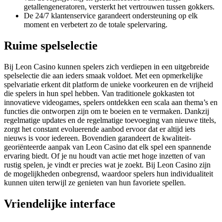
getallengeneratoren, versterkt het vertrouwen tussen gokkers.
De 24/7 klantenservice garandeert ondersteuning op elk
moment en verbetert zo de totale spelervaring.
Ruime spelselectie
Bij Leon Casino kunnen spelers zich verdiepen in een uitgebreide
spelselectie die aan ieders smaak voldoet. Met een opmerkelijke
spelvariatie erkent dit platform de unieke voorkeuren en de vrijheid
die spelers in hun spel hebben. Van traditionele gokkasten tot
innovatieve videogames, spelers ontdekken een scala aan thema’s en
functies die ontworpen zijn om te boeien en te vermaken. Dankzij
regelmatige updates en de regelmatige toevoeging van nieuwe titels,
zorgt het constant evoluerende aanbod ervoor dat er altijd iets
nieuws is voor iedereen. Bovendien garandeert de kwaliteit-
georiënteerde aanpak van Leon Casino dat elk spel een spannende
ervaring biedt. Of je nu houdt van actie met hoge inzetten of van
rustig spelen, je vindt er precies wat je zoekt. Bij Leon Casino zijn
de mogelijkheden onbegrensd, waardoor spelers hun individualiteit
kunnen uiten terwijl ze genieten van hun favoriete spellen.
Vriendelijke interface