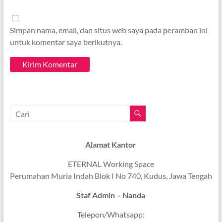
Simpan nama, email, dan situs web saya pada peramban ini
untuk komentar saya berikutnya.
Alamat Kantor
ETERNAL Working Space
Perumahan Muria Indah Blok I No 740, Kudus, Jawa Tengah
Staf Admin – Nanda
Telepon/Whatsapp: