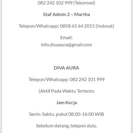
082 242 102 999 (Tekomsel)
Staf Admin 2 – Martha
Telepon/Whatsapp: 0858 65 64 2015 (Indosat)
Email:
info.divaaura@gmail.com
DIVA AURA
Telepon/Whatsapp: 082 242 101 999
(Aktif Pada Waktu Tertentu
Jam Kerja
Senin-Sabtu, pukul 08:00-16:00 WIB
Sebelum datang, telepon dulu.