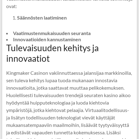
ovat:
Säännösten laatiminen
Vaatimustenmukaisuuden seuranta
Innovaatioiden kannustaminen
Tulevaisuuden kehitys ja
innovaatiot
Kingmaker Casinon vakiinnuttaessa jalansijaa markkinoilla,
sen tuleva kehitys lupaa tuoda mukanaan innostavia
innovaatioita, jotka saattavat muuttaa pelikokemuksen.
Huolellisesti tulevaisuuden trendejä seuraten kasino aikoo
hyödyntää huipputeknologiaa ja luoda kiehtovia
ympäristöjä, jotka kiehtovat pelaajia. Virtuaalitodellisuus-
ja lisätyn todellisuuden teknologiat vievät käyttäjät
mukaansatempaaviin maailmoihin, lisäävät tyytyväisyyttä
ja edistävät vapauden tunnetta kokemuksessa. Lisäksi