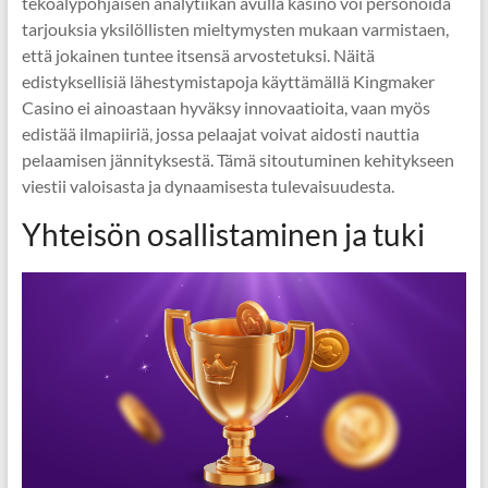
tekoälypohjaisen analytiikan avulla kasino voi personoida
tarjouksia yksilöllisten mieltymysten mukaan varmistaen,
että jokainen tuntee itsensä arvostetuksi. Näitä
edistyksellisiä lähestymistapoja käyttämällä Kingmaker
Casino ei ainoastaan hyväksy innovaatioita, vaan myös
edistää ilmapiiriä, jossa pelaajat voivat aidosti nauttia
pelaamisen jännityksestä. Tämä sitoutuminen kehitykseen
viestii valoisasta ja dynaamisesta tulevaisuudesta.
Yhteisön osallistaminen ja tuki