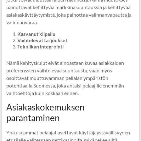
painottavat kehittyviä markkinasuuntauksia ja kehittyvää
asiakaskäyttäytymistä, joka painottaa valinnanvapautta ja
valinnanvaraa.
Kasvanut kilpailu
Vaihtelevat tarjoukset
Tekniikan integrointi
Nämä kehityskulut eivät ainoastaan kuvaa asiakkaiden
preferenssien vaihtelevaa suuntausta, vaan myös
osoittavat muuttuvamman pelialan ympäristön
potentiaalia Suomessa, joka antaisi pelaajille enemmän
vaihtoehtoja kuin koskaan ennen.
Asiakaskokemuksen
parantaminen
Yhä useammat pelaajat asettavat käyttäjäystävällisyyden
etusijalle valitessaan nettikasinoita, mikä tekee siitä