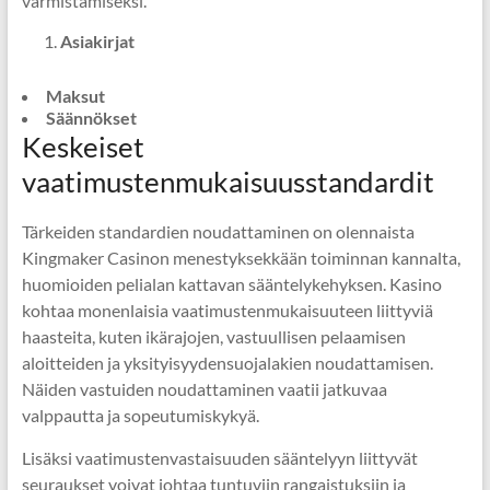
varmistamiseksi.
Asiakirjat
Maksut
Säännökset
Keskeiset
vaatimustenmukaisuusstandardit
Tärkeiden standardien noudattaminen on olennaista
Kingmaker Casinon menestyksekkään toiminnan kannalta,
huomioiden pelialan kattavan sääntelykehyksen. Kasino
kohtaa monenlaisia vaatimustenmukaisuuteen liittyviä
haasteita, kuten ikärajojen, vastuullisen pelaamisen
aloitteiden ja yksityisyydensuojalakien noudattamisen.
Näiden vastuiden noudattaminen vaatii jatkuvaa
valppautta ja sopeutumiskykyä.
Lisäksi vaatimustenvastaisuuden sääntelyyn liittyvät
seuraukset voivat johtaa tuntuviin rangaistuksiin ja