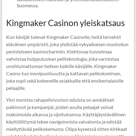
Suomessa.
Kingmaker Casinon yleiskatsaus
Kun kävijät tulevat Kingmaker Casinolle, heitä tervehtii
eläväinen ympäristö, joka yhdistää nykyaikaisen muotoilun
perinteiseen kasinocharmiin. Kiehtovaa tunnelmaa
vahvistaa huippuluokan peliteknologia, joka varmistaa
unohtumattoman hetken kaikille kävijälle. Kingmaker
Casino tuo monipuolisuutta ja kattavan pelikokoelman,
joka sopii sekä kokeneille asiakkaille että ensikertalaisille
pelaajille.
Yksi monista rahapelisivuston eduista on avokätiset
palkinnot ja kampanjat, joiden avulla pelaajat voivat
maksimoida aikansa ja sijoituksensa. Käyttäjäystävällinen
käyttöliittymä tekee navigoinnista vaivatonta ja edistää
miellyttävää pelikokemusta. Olipa kyseessä sitten kirkkaat