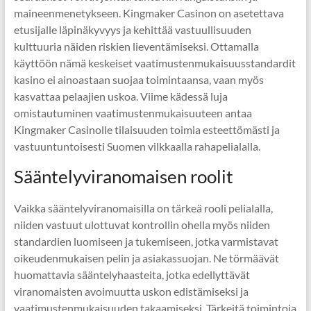
maineenmenetykseen. Kingmaker Casinon on asetettava
etusijalle läpinäkyvyys ja kehittää vastuullisuuden
kulttuuria näiden riskien lieventämiseksi. Ottamalla
käyttöön nämä keskeiset vaatimustenmukaisuusstandardit
kasino ei ainoastaan suojaa toimintaansa, vaan myös
kasvattaa pelaajien uskoa. Viime kädessä luja
omistautuminen vaatimustenmukaisuuteen antaa
Kingmaker Casinolle tilaisuuden toimia esteettömästi ja
vastuuntuntoisesti Suomen vilkkaalla rahapelialalla.
Sääntelyviranomaisen roolit
Vaikka sääntelyviranomaisilla on tärkeä rooli pelialalla,
niiden vastuut ulottuvat kontrollin ohella myös niiden
standardien luomiseen ja tukemiseen, jotka varmistavat
oikeudenmukaisen pelin ja asiakassuojan. Ne törmäävät
huomattavia sääntelyhaasteita, jotka edellyttävät
viranomaisten avoimuutta uskon edistämiseksi ja
vaatimustenmukaisuuden takaamiseksi. Tärkeitä toimintoja