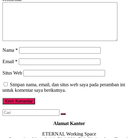
Nama
*
Email
*
Situs Web
Simpan nama, email, dan situs web saya pada peramban ini
untuk komentar saya berikutnya.
Alamat Kantor
ETERNAL Working Space