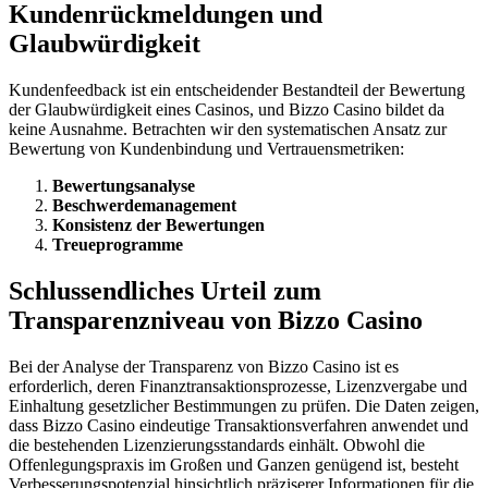
Kundenrückmeldungen und
Glaubwürdigkeit
Kundenfeedback ist ein entscheidender Bestandteil der Bewertung
der Glaubwürdigkeit eines Casinos, und Bizzo Casino bildet da
keine Ausnahme. Betrachten wir den systematischen Ansatz zur
Bewertung von Kundenbindung und Vertrauensmetriken:
Bewertungsanalyse
Beschwerdemanagement
Konsistenz der Bewertungen
Treueprogramme
Schlussendliches Urteil zum
Transparenzniveau von Bizzo Casino
Bei der Analyse der Transparenz von Bizzo Casino ist es
erforderlich, deren Finanztransaktionsprozesse, Lizenzvergabe und
Einhaltung gesetzlicher Bestimmungen zu prüfen. Die Daten zeigen,
dass Bizzo Casino eindeutige Transaktionsverfahren anwendet und
die bestehenden Lizenzierungsstandards einhält. Obwohl die
Offenlegungspraxis im Großen und Ganzen genügend ist, besteht
Verbesserungspotenzial hinsichtlich präziserer Informationen für die