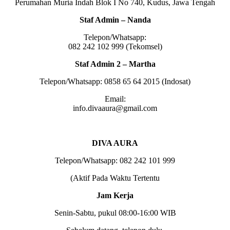
Perumahan Muria Indah Blok I No 740, Kudus, Jawa Tengah
Staf Admin – Nanda
Telepon/Whatsapp:
082 242 102 999 (Tekomsel)
Staf Admin 2 – Martha
Telepon/Whatsapp: 0858 65 64 2015 (Indosat)
Email:
info.divaaura@gmail.com
DIVA AURA
Telepon/Whatsapp: 082 242 101 999
(Aktif Pada Waktu Tertentu
Jam Kerja
Senin-Sabtu, pukul 08:00-16:00 WIB