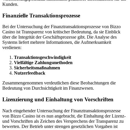
Kunden.
Finanzielle Transaktionsprozesse
Bei der Untersuchung der Finanztransaktionsprozesse von Bizzo
Casino ist Transparenz von kritischer Bedeutung, da sie Einblick
über die Integrität der Geschäftsprozesse gibt. Die Analyse des
Systems liefert mehrere Informationen, die Aufmerksamkeit
verdienen:
Transaktionsgeschwindigkeit
Vielfältige Zahlungsmethoden
Sicherheitsmaßnahmen
Nutzerfeedback
Zusammengenommen verdeutlichen diese Beobachtungen die
Bedeutung von Durchsichtigkeit im Finanzwesen.
Lizenzierung und Einhaltung von Vorschriften
Nach eingehender Untersuchung der Finanztransaktionsprozesse
von Bizzo Casino ist es nun angebracht, die Einhaltung der Lizenz-
und Vorschriften als Zeichen des Versprechens der Transparenz zu
bewerten. Der Betrieb unter strengen gesetzlichen Vorgaben ist