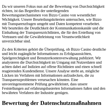
Da wir unseren Fokus nun auf die Bewertung von Durchsichtigkeit
richten, ist das Begreifen der unterliegenden
Bewertungsmechanismen von Bizzo Casino von wesentlicher
Wichtigkeit. Unsere Beurteilungskriterien untersuchen, wie Bizzo
mit Transparenzfragen umgeht und Daten kompetent verarbeitet.
Wir beurteilen die Deutlichkeit der Kommunikationskanäle und die
Einhaltung der Transparenzrichtlinien, die für den Erstellung von
Vertrauen und die Gewährleistung von Verantwortlichkeit
unverzichtbar sind.
Zu den Kriterien gehört die Überprüfung, ob Bizzo Casino deutliche
und leicht zugängliche Informationen zu Erfolgsaussichten,
Spielgerechtigkeit und Benutzerkontenverwaltung publiziert. Wir
analysieren die Durchsichtigkeit im Umgang mit Nutzerdaten und
achten dabei auf Indizien auf offene Richtlinien und einen schnell
reagierenden Kundendienst. Unsere Analyse strebt an, mögliche
Lücken im Verfahren mit Informationen aufzudecken, die zu
Transparenzproblemen verursachen könnten. Eine
unvoreingenommene Prüfung gewährleistet, dass unsere
Feststellungen auf erfahrungsbasierten Informationen fußen und den
bewährten Verfahren der Industrie genügen.
Bewertung der Datenschutzmaßnahmen