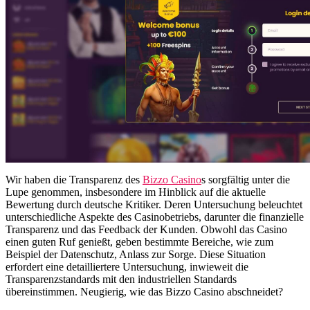
Wir haben die Transparenz des
Bizzo Casino
s sorgfältig unter die
Lupe genommen, insbesondere im Hinblick auf die aktuelle
Bewertung durch deutsche Kritiker. Deren Untersuchung beleuchtet
unterschiedliche Aspekte des Casinobetriebs, darunter die finanzielle
Transparenz und das Feedback der Kunden. Obwohl das Casino
einen guten Ruf genießt, geben bestimmte Bereiche, wie zum
Beispiel der Datenschutz, Anlass zur Sorge. Diese Situation
erfordert eine detailliertere Untersuchung, inwieweit die
Transparenzstandards mit den industriellen Standards
übereinstimmen. Neugierig, wie das Bizzo Casino abschneidet?