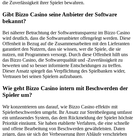
die Zuverlässigkeit ihrer Spieler bewahren.
Gibt Bizzo Casino seine Anbieter der Software
bekannt?
Bei näherer Betrachtung der Softwaretransparenz im Bizzo Casino
wird deutlich, dass die Softwareanbieter offengelegt werden. Diese
Offenheit in Bezug auf die Zusammenarbeiten mit den Lieferanten
garantiert den Nutzern, dass sie wissen, wer die Spiele, die sie
nutzen, mit Programmen versorgt. Durch diese Offenheit hilft uns
das Bizzo Casino, die Softwarequalität und -Zuverlässigkeit zu
bewerten und so besser informierte Entscheidungen zu treffen.
Dieser Ansatz spiegelt das Verpflichtung des Spielbanken wider,
Vertrauen bei seinen Spielern aufzubauen.
Wie geht Bizzo Casino intern mit Beschwerden der
Spieler um?
Wir konzentrieren uns darauf, wie Bizzo Casino effektiv mit
Spielerbeschwerden umgeht. Ihr Ansatz zur Streitbeilegung umfasst
ein umfassendes System, das dem Rückmeldung der Spieler höchste
Priorität einräumt. Sie haben etablierte Verfahren, die eine schnelle
und offene Bearbeitung von Beschwerden gewährleisten. Daten
zeigen, dass sie sich der Verbesserung ihrer Abläufe verschrieben