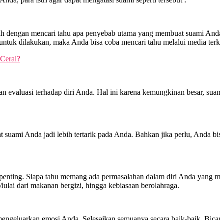
lah dengan mencari tahu apa penyebab utama yang membuat suami Anda j
ntuk dilakukan, maka Anda bisa coba mencari tahu melalui media terka
Cerai?
evaluasi terhadap diri Anda. Hal ini karena kemungkinan besar, suami
suami Anda jadi lebih tertarik pada Anda. Bahkan jika perlu, Anda bis
p penting. Siapa tahu memang ada permasalahan dalam diri Anda yang 
Mulai dari makanan bergizi, hingga kebiasaan berolahraga.
mengeluarkan emosi Anda. Selesaikan semuanya secara baik-baik. Bic