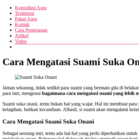
Skip
Menu
Konsultasi Aura
Pusat
to
Diva
Testimoni
Layanan
content
Pakar Aura
Aura
Buka
Kontak
Aura
Cara Pemesanan
Artikel
Video
Cara Mengatasi Suami Suka Ona
Jaman sekarang, tidak sedikit para suami yang bermain gila di belaka
para istri, mengenai
bagaimana cara mengatasi suami yang lebih m
Suami suka onani, tentu bukan hal yang wajar. Hal ini membuat para i
ketagihan, bahkan kecanduan. Alhasil, si suami akan mengalami kelai
Cara Mengatasi Suami Suka Onani
Sebagai seorang istri, tentu ada hal-hal yang perlu diperhatikan unt
melakukan onani. Beberapa hal di bawah ini bisa menjadi acuan bagi An