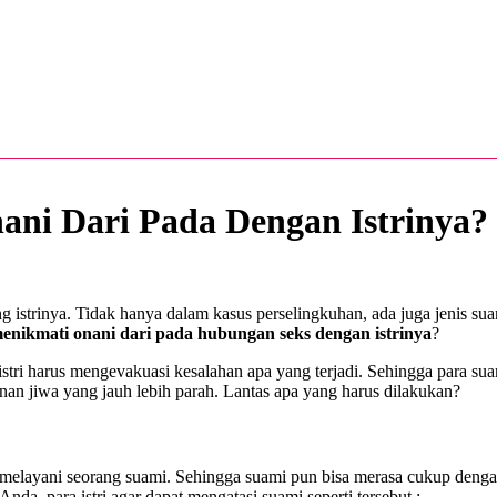
ni Dari Pada Dengan Istrinya?
ng istrinya. Tidak hanya dalam kasus perselingkuhan, ada juga jenis su
enikmati onani dari pada hubungan seks dengan istrinya
?
stri harus mengevakuasi kesalahan apa yang terjadi. Sehingga para suam
nan jiwa yang jauh lebih parah. Lantas apa yang harus dilakukan?
uk melayani seorang suami. Sehingga suami pun bisa merasa cukup dengan
da, para istri agar dapat mengatasi suami seperti tersebut :