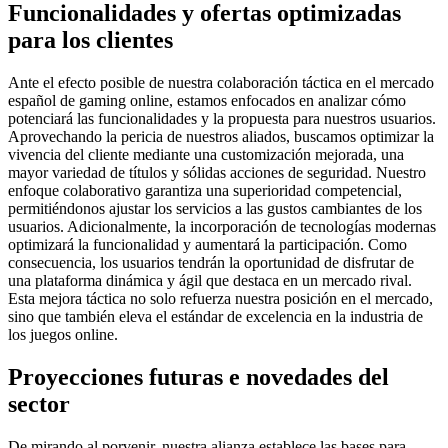
Funcionalidades y ofertas optimizadas
para los clientes
Ante el efecto posible de nuestra colaboración táctica en el mercado
español de gaming online, estamos enfocados en analizar cómo
potenciará las funcionalidades y la propuesta para nuestros usuarios.
Aprovechando la pericia de nuestros aliados, buscamos optimizar la
vivencia del cliente mediante una customización mejorada, una
mayor variedad de títulos y sólidas acciones de seguridad. Nuestro
enfoque colaborativo garantiza una superioridad competencial,
permitiéndonos ajustar los servicios a las gustos cambiantes de los
usuarios. Adicionalmente, la incorporación de tecnologías modernas
optimizará la funcionalidad y aumentará la participación. Como
consecuencia, los usuarios tendrán la oportunidad de disfrutar de
una plataforma dinámica y ágil que destaca en un mercado rival.
Esta mejora táctica no solo refuerza nuestra posición en el mercado,
sino que también eleva el estándar de excelencia en la industria de
los juegos online.
Proyecciones futuras e novedades del
sector
De mirando al porvenir, nuestra alianza establece las bases para