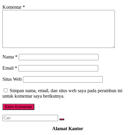
Komentar
*
Nama
*
Email
*
Situs Web
Simpan nama, email, dan situs web saya pada peramban ini
untuk komentar saya berikutnya.
Alamat Kantor