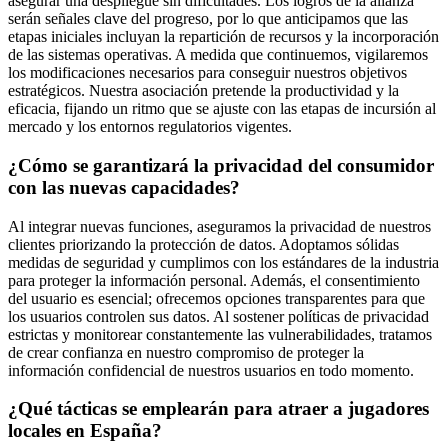
asegurar una despliegue sin dificultades. Los logros de la alianza
serán señales clave del progreso, por lo que anticipamos que las
etapas iniciales incluyan la repartición de recursos y la incorporación
de las sistemas operativas. A medida que continuemos, vigilaremos
los modificaciones necesarios para conseguir nuestros objetivos
estratégicos. Nuestra asociación pretende la productividad y la
eficacia, fijando un ritmo que se ajuste con las etapas de incursión al
mercado y los entornos regulatorios vigentes.
¿Cómo se garantizará la privacidad del consumidor
con las nuevas capacidades?
Al integrar nuevas funciones, aseguramos la privacidad de nuestros
clientes priorizando la protección de datos. Adoptamos sólidas
medidas de seguridad y cumplimos con los estándares de la industria
para proteger la información personal. Además, el consentimiento
del usuario es esencial; ofrecemos opciones transparentes para que
los usuarios controlen sus datos. Al sostener políticas de privacidad
estrictas y monitorear constantemente las vulnerabilidades, tratamos
de crear confianza en nuestro compromiso de proteger la
información confidencial de nuestros usuarios en todo momento.
¿Qué tácticas se emplearán para atraer a jugadores
locales en España?