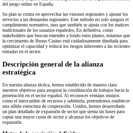
del juego online en España.
Su plan se centra en aprovechar las visiones regionales y ajustar los
servicios a las demandas regionales. Este método no solo asegura el
cumplimiento normativo, sino que también se ajusta con los matices
tradicionales de los usuarios españoles. En definitiva, como
stakeholders que buscan entender a fondo estos planes, notamos que
la crecimiento de Bruno Casino está cuidadosamente diseñada para
optimizar el capacidad y reducir los riesgos inherentes a las recientes
entradas en el sector.
Descripción general de la alianza
estratégica
En nuestra alianza táctica, hemos establecido de manera clara
nuestros objetivos para asegurar la coordinación de trabajos hacia la
penetración en el sector español. Al reconocer ventajas mutuos
como el intercambio de recursos y sabiduría, pretendemos establecer
una sólida estructura de cooperación. Unidos, hemos desarrollado
un plan detallado de expansión de sector que sienta las bases para
captar una mayor cuota de sector y alcanzar los objetivos de
expansión.