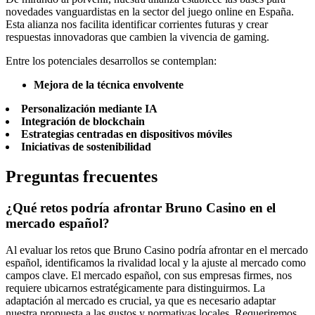
novedades vanguardistas en la sector del juego online en España.
Esta alianza nos facilita identificar corrientes futuras y crear
respuestas innovadoras que cambien la vivencia de gaming.
Entre los potenciales desarrollos se contemplan:
Mejora de la técnica envolvente
Personalización mediante IA
Integración de blockchain
Estrategias centradas en dispositivos móviles
Iniciativas de sostenibilidad
Preguntas frecuentes
¿Qué retos podría afrontar Bruno Casino en el
mercado español?
Al evaluar los retos que Bruno Casino podría afrontar en el mercado
español, identificamos la rivalidad local y la ajuste al mercado como
campos clave. El mercado español, con sus empresas firmes, nos
requiere ubicarnos estratégicamente para distinguirmos. La
adaptación al mercado es crucial, ya que es necesario adaptar
nuestra propuesta a las gustos y normativas locales. Requeriremos