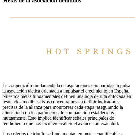
Metas de la asociación definidos
La cooperación fundamentada en aspiraciones compartidas impulsa
la asociación táctica orientada a impulsar el crecimiento en España.
Nuestros metas fundamentales definen una hoja de ruta enfocada en
resultados medibles. Nos concentramos en definir indicadores
precisas de la alianza para monitorear cada etapa, asegurando la
alineación con los parámetros de comparación establecidos
mutuamente. Esto implica identificar señales principales de
rendimiento que nos faciliten evaluar el avance con exactitud.
Los criterios de triunfo se fundamentan en metas cuantificables,