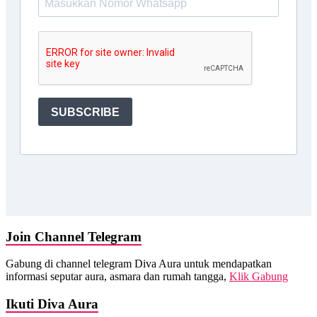
Join Channel Telegram
Gabung di channel telegram Diva Aura untuk mendapatkan
informasi seputar aura, asmara dan rumah tangga,
Klik Gabung
Ikuti Diva Aura