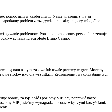
ego pomóc nam w każdej chwili. Nasze wrażenia z gry są
 napotkamy problem z rozgrywką, transakcjami, czy też ogólne
ozwiązywanie problemów. Ponadto, kompetentny personel prezentuje
u odkrywać fascynującą ofertę Bruno Casino.
a pozwalają nam na tymczasowe lub trwałe przerwy w grze. Możemy
ortowe środowisko dla wszystkich. Zrozumienie i wykorzystanie tych
eruje bonusy za lojalność i poziomy VIP, aby poprawić nasze
 poziomy VIP, jesteśmy wynagradzani coraz większymi korzyściami,
enia.