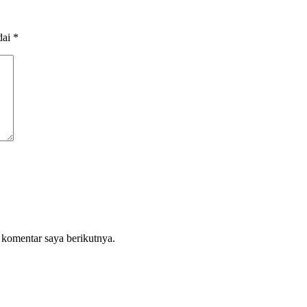
dai
*
 komentar saya berikutnya.