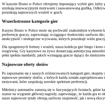
W kasynie Bruno w Polsce oferujemy imponujący wybór gier, który gw
urzekają innowacyjnymi motywami i zaawansowaną grafiką. Odkrywają
poszukują najnowszych wrażeń w grach.
Wszechstronne kategorie gier
Kasyno Bruno w Polsce może się pochwalić znakomitym wyborem katego
preferencje graczy, zapewniając wciągające środowisko zarówno dla p
atrakcyjność i strategiczne wyzwania, których poszukuje wielu graczy
Dla spragnionych fortuny i wrażeń, nasza kolekcja gier bingo i ken
rozgrywkę. Gry kasynowe na żywo dostarczają autentyczną atmosferę 
pełni spełnia standardy, jakich wymagają gracze dążący do mistrzost
Najnowsze oferty slotów
Po zapoznaniu się z naszych zróżnicowanych kategorii gier, skupmy s
najnowsze premiery slotów, z których każda została zaprojektowana t
motywami, które zaspokoją szerokie spektrum preferencji.
Miłośnicy automatów zanurzą się w fascynujących światach, gdzie ka
szanse na wygranie głównej nagrody, zapewniając, że każda gra to o
nasze najnowsze tytuły oferują zarówno znajomość, jak i nową ekscyt