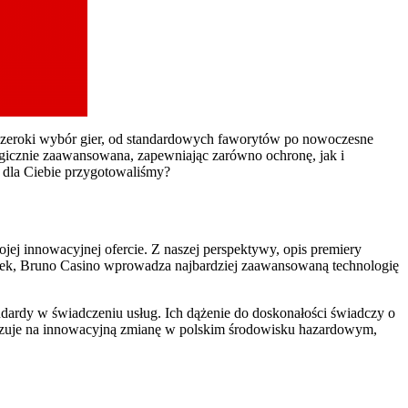
w. Szeroki wybór gier, od standardowych faworytów po nowoczesne
logicznie zaawansowana, zapewniając zarówno ochronę, jak i
 dla Ciebie przygotowaliśmy?
ojej innowacyjnej ofercie. Z naszej perspektywy, opis premiery
nek, Bruno Casino wprowadza najbardziej zaawansowaną technologię
ndardy w świadczeniu usług. Ich dążenie do doskonałości świadczy o
skazuje na innowacyjną zmianę w polskim środowisku hazardowym,