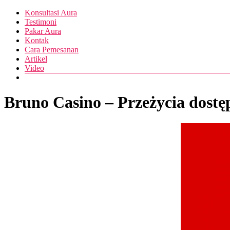
Skip
Menu
Konsultasi Aura
Pusat
to
Diva
Testimoni
Layanan
content
Pakar Aura
Aura
Buka
Kontak
Aura
Cara Pemesanan
Artikel
Video
Bruno Casino – Przeżycia dostęp