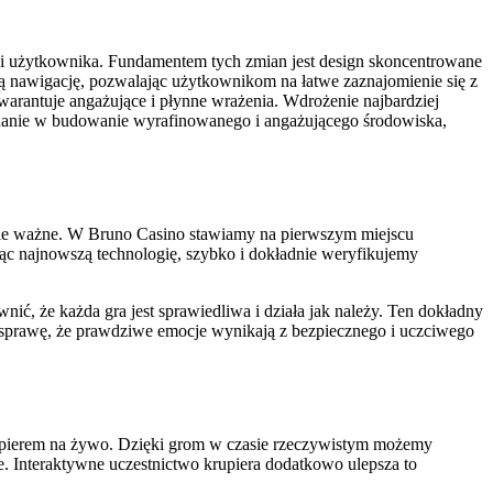
i użytkownika. Fundamentem tych zmian jest design skoncentrowane
nną nawigację, pozwalając użytkownikom na łatwe zaznajomienie się z
gwarantuje angażujące i płynne wrażenia. Wdrożenie najbardziej
oddanie w budowanie wyrafinowanego i angażującego środowiska,
wnie ważne. W Bruno Casino stawiamy na pierwszym miejscu
ąc najnowszą technologię, szybko i dokładnie weryfikujemy
ić, że każda gra jest sprawiedliwa i działa jak należy. Ten dokładny
e sprawę, że prawdziwe emocje wynikają z bezpiecznego i uczciwego
upierem na żywo. Dzięki grom w czasie rzeczywistym możemy
. Interaktywne uczestnictwo krupiera dodatkowo ulepsza to