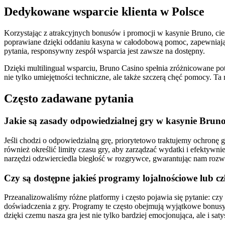
Dedykowane wsparcie klienta w Polsce
Korzystając z atrakcyjnych bonusów i promocji w kasynie Bruno, ci
poprawiane dzięki oddaniu kasyna w całodobową pomoc, zapewniającą
pytania, responsywny zespół wsparcia jest zawsze na dostępny.
Dzięki multilingual wsparciu, Bruno Casino spełnia zróżnicowane p
nie tylko umiejętności techniczne, ale także szczerą chęć pomocy. T
Często zadawane pytania
Jakie są zasady odpowiedzialnej gry w kasynie Brun
Jeśli chodzi o odpowiedzialną grę, priorytetowo traktujemy ochron
również określić limity czasu gry, aby zarządzać wydatki i efektyw
narzędzi odzwierciedla biegłość w rozgrywce, gwarantując nam ro
Czy są dostępne jakieś programy lojalnościowe lub 
Przeanalizowaliśmy różne platformy i często pojawia się pytanie: cz
doświadczenia z gry. Programy te często obejmują wyjątkowe bonusy
dzięki czemu nasza gra jest nie tylko bardziej emocjonująca, ale i sa