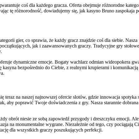
arantuje coś dla każdego gracza. Oferta obejmuje różnorodne kategori
c tę różnorodność, dowiadujemy się, jak kasyno Bruno zaspokaja potr
rii gier, co sprawia, że każdy gracz znajdzie coś dla siebie. Nasza 
oczątkujących, jak i zaawansowanych graczy. Tradycyjne gry stołowe, 
.
o oferuje dynamiczne emocje. Bogaty wachlarz odmian wideopokera gwar
kasyna bezpośrednio do Ciebie, z realnymi krupierami i komunikacją 
wa.
ię teraz na naszej najnowszej ofercie slotów, gdzie innowacja spotyka
ak, aby poprawić Twoje doświadczenia z gry. Nasza starannie dobrana o
żdy obrót niesie ze sobą zapowiedź przygody i dreszczyku emocji. Ale
kazja na monumentalne wygrane. Niezależnie od tego, czy pociągają Ci
ację dla wszystkich graczy poszukujących perfekcji.