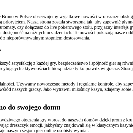
ie Bruno w Polsce obserwujemy wyjątkowe nowości w obszarze obsług
 są priorytetem. Nasza strona została stworzona tak, aby zapewnić pły
utomaty, czy dołączasz do live pokerowego stołu, przyjazny interfejs 
sza dostępność na różnych urządzeniach. Te nowości pokazują nasze 
ość z nieporównywalnym stopniem dostosowania.
y
szyć satysfakcję z każdej gry, bezpieczeństwo i spójność gier są ró
cytujących aktywnościach biorą udział tylko prawdziwi gracze. Stosuj
ałalności. Używamy nowoczesne metody i regularne kontrole, aby zapewn
ę wśród naszych graczy. Jako wytrawni miłośnicy kasyn, zdajemy sobi
no do swojego domu
rawdziwego otoczenia gry wprost do naszych domów dzięki grom z kr
jąc dreszczyk emocji, jakbyśmy znajdowali się w klasycznym kasynie
aje naszym sesjom gier online osobisty wymiar.