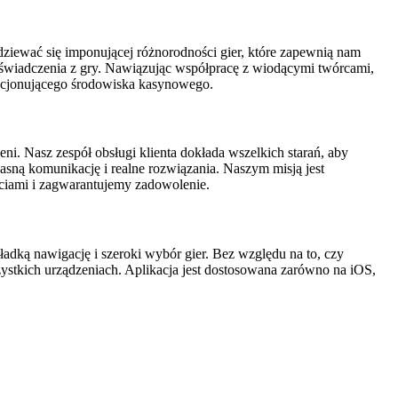
dziewać się imponującej różnorodności gier, które zapewnią nam
oświadczenia z gry. Nawiązując współpracę z wiodącymi twórcami,
mocjonującego środowiska kasynowego.
ni. Nasz zespół obsługi klienta dokłada wszelkich starań, aby
asną komunikację i realne rozwiązania. Naszym misją jest
ściami i zagwarantujemy zadowolenie.
ładką nawigację i szeroki wybór gier. Bez względu na to, czy
zystkich urządzeniach. Aplikacja jest dostosowana zarówno na iOS,