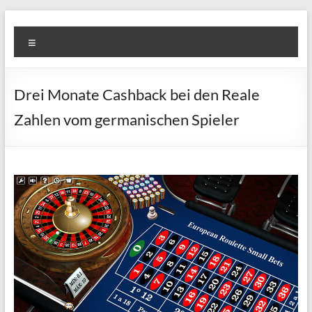
Skip
Diva
Pusat
to
Menu
content
Layanan
Aura
Buka
Aura
Drei Monate Cashback bei den Reale
Zahlen vom germanischen Spieler