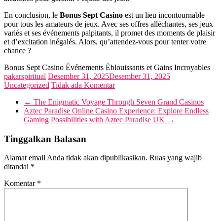
En conclusion, le
Bonus Sept Casino
est un lieu incontournable
pour tous les amateurs de jeux. Avec ses offres alléchantes, ses jeux
variés et ses événements palpitants, il promet des moments de plaisir
et d’excitation inégalés. Alors, qu’attendez-vous pour tenter votre
chance ?
Bonus Sept Casino Événements Éblouissants et Gains Incroyables
pakarspiritual
Desember 31, 2025
Desember 31, 2025
Uncategorized
Tidak ada Komentar
←
The Enigmatic Voyage Through Seven Grand Casinos
Aztec Paradise Online Casino Experience: Explore Endless
Gaming Possibilities with Aztec Paradise UK
→
Tinggalkan Balasan
Alamat email Anda tidak akan dipublikasikan.
Ruas yang wajib
ditandai
*
Komentar
*