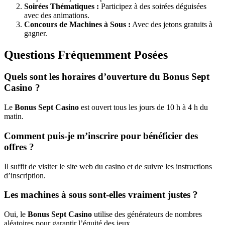
Soirées Thématiques :
Participez à des soirées déguisées
avec des animations.
Concours de Machines à Sous :
Avec des jetons gratuits à
gagner.
Questions Fréquemment Posées
Quels sont les horaires d’ouverture du Bonus Sept
Casino ?
Le
Bonus Sept Casino
est ouvert tous les jours de 10 h à 4 h du
matin.
Comment puis-je m’inscrire pour bénéficier des
offres ?
Il suffit de visiter le site web du casino et de suivre les instructions
d’inscription.
Les machines à sous sont-elles vraiment justes ?
Oui, le
Bonus Sept Casino
utilise des générateurs de nombres
aléatoires pour garantir l’équité des jeux.