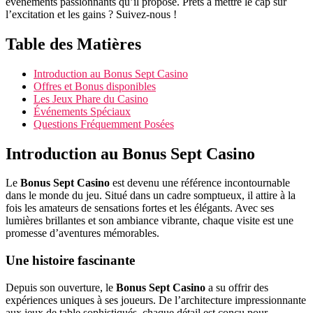
événements passionnants qu’il propose. Prêts à mettre le cap sur
l’excitation et les gains ? Suivez-nous !
Table des Matières
Introduction au Bonus Sept Casino
Offres et Bonus disponibles
Les Jeux Phare du Casino
Événements Spéciaux
Questions Fréquemment Posées
Introduction au Bonus Sept Casino
Le
Bonus Sept Casino
est devenu une référence incontournable
dans le monde du jeu. Situé dans un cadre somptueux, il attire à la
fois les amateurs de sensations fortes et les élégants. Avec ses
lumières brillantes et son ambiance vibrante, chaque visite est une
promesse d’aventures mémorables.
Une histoire fascinante
Depuis son ouverture, le
Bonus Sept Casino
a su offrir des
expériences uniques à ses joueurs. De l’architecture impressionnante
aux jeux de table sophistiqués, chaque détail est conçu pour