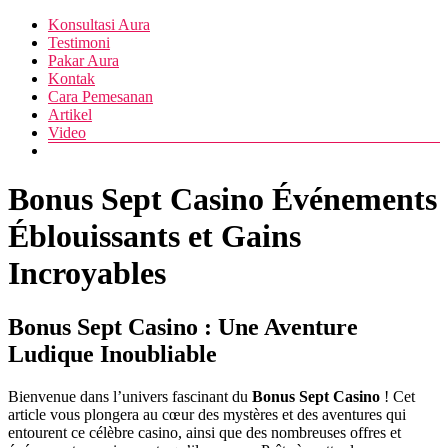
Skip
Menu
Konsultasi Aura
Pusat
to
Diva
Testimoni
Layanan
content
Pakar Aura
Aura
Buka
Kontak
Aura
Cara Pemesanan
Artikel
Video
Bonus Sept Casino Événements
Éblouissants et Gains
Incroyables
Bonus Sept Casino : Une Aventure
Ludique Inoubliable
Bienvenue dans l’univers fascinant du
Bonus Sept Casino
! Cet
article vous plongera au cœur des mystères et des aventures qui
entourent ce célèbre casino, ainsi que des nombreuses offres et