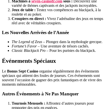
Machines à
seven-casinofr.com
sous :
Découvrez une
variété de thèmes captivants et des jackpots incroyables.
Jeux de table :
Testez vos compétences au blackjack, à la
roulette et au poker.
Croupiers en direct :
Vivez l’adrénaline des jeux en temps
réel avec de véritables croupiers.
Les Nouvelles Arrivées de l’Année
The Legend of Zeus
– Plongez dans la mythologie grecque.
Fortune’s Favor
– Une aventure de trésors cachés.
Classic Blackjack Pro
– Pour les puristes du blackjack.
Événements Spéciaux
Le
Bonus Sept Casino
organise régulièrement des événements
spéciaux qui attirent des foules de joueurs. Ces événements sont
souvent l’occasion de gagner des prix fantastiques et de vivre des
moments mémorables.
Autres Événements à Ne Pas Manquer
Tournois Mensuels :
Affrontez d’autres joueurs pour
remporter des prix en espèces.