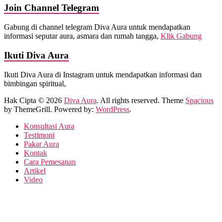
Join Channel Telegram
Gabung di channel telegram Diva Aura untuk mendapatkan
informasi seputar aura, asmara dan rumah tangga,
Klik Gabung
Ikuti Diva Aura
Ikuti Diva Aura di Instagram untuk mendapatkan informasi dan
bimbingan spiritual,
Hak Cipta © 2026
Diva Aura
. All rights reserved. Theme
Spacious
by ThemeGrill. Powered by:
WordPress
.
Konsultasi Aura
Testimoni
Pakar Aura
Kontak
Cara Pemesanan
Artikel
Video