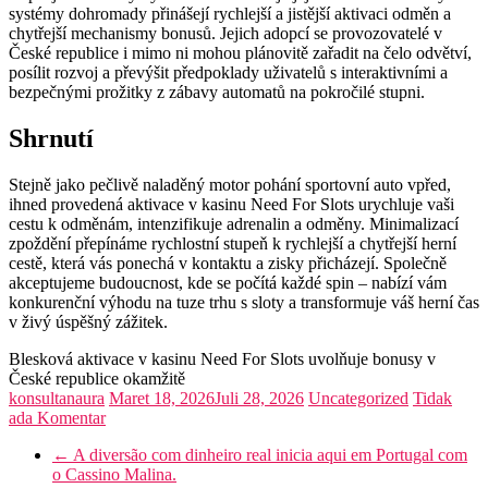
systémy dohromady přinášejí rychlejší a jistější aktivaci odměn a
chytřejší mechanismy bonusů. Jejich adopcí se provozovatelé v
České republice i mimo ni mohou plánovitě zařadit na čelo odvětví,
posílit rozvoj a převýšit předpoklady uživatelů s interaktivními a
bezpečnými prožitky z zábavy automatů na pokročilé stupni.
Shrnutí
Stejně jako pečlivě naladěný motor pohání sportovní auto vpřed,
ihned provedená aktivace v kasinu Need For Slots urychluje vaši
cestu k odměnám, intenzifikuje adrenalin a odměny. Minimalizací
zpoždění přepínáme rychlostní stupeň k rychlejší a chytřejší herní
cestě, která vás ponechá v kontaktu a zisky přicházejí. Společně
akceptujeme budoucnost, kde se počítá každé spin – nabízí vám
konkurenční výhodu na tuze trhu s sloty a transformuje váš herní čas
v živý úspěšný zážitek.
Blesková aktivace v kasinu Need For Slots uvolňuje bonusy v
České republice okamžitě
konsultanaura
Maret 18, 2026
Juli 28, 2026
Uncategorized
Tidak
ada Komentar
←
A diversão com dinheiro real inicia aqui em Portugal com
o Cassino Malina.