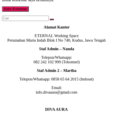
Alamat Kantor
ETERNAL Working Space
Perumahan Muria Indah Blok I No 740, Kudus, Jawa Tengah
Staf Admin – Nanda
Telepon/Whatsapp:
082 242 102 999 (Tekomsel)
Staf Admin 2 – Martha
Telepon/Whatsapp: 0858 65 64 2015 (Indosat)
Email:
info.divaaura@gmail.com
DIVA AURA