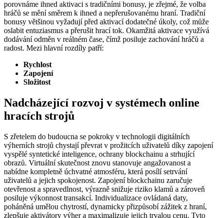
porovnáme ihned aktivaci s tradičními bonusy, je zřejmé, že volba
hráčů se mění směrem k ihned a nepřerušovanému hraní. Tradiční
bonusy většinou vyžadují před aktivací dodatečné úkoly, což může
oslabit entuziasmus a přerušit hrací tok. Okamžitá aktivace využívá
dodávání odměn v reálném čase, čímž posiluje zachování hráčů a
radost. Mezi hlavní rozdíly patří:
Rychlost
Zapojení
Složitost
Nadcházející rozvoj v systémech online
hracích strojů
S zřetelem do budoucna se pokroky v technologii digitálních
výherních strojů chystají převrat v prožitcích uživatelů díky zapojení
vyspělé syntetické inteligence, ochrany blockchainu a strhující
obrazů. Virtuální skutečnost znovu stanovuje angažovanost a
nabídne kompletně úchvatné atmosféru, která posílí setrvání
uživatelů a jejich spokojenost. Zapojení blockchainu zaručuje
otevřenost a spravedlnost, výrazně snižuje riziko klamů a zároveň
posiluje výkonnost transakcí. Individualizace ovládaná daty,
poháněná umělou chytrostí, dynamicky přizpůsobí zážitek z hraní,
zlepšuje aktivátory výher a maximalizuje jejich trvalou cenu. Tyto