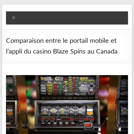
Skip
Diva
Pusat
to
Menu
content
Layanan
Aura
Buka
Aura
Comparaison entre le portail mobile et
l’appli du casino Blaze Spins au Canada