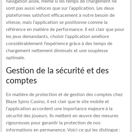
navigation aisée, même si les temps de chargement ne
sont pas aussi véloces que sur l’application. Les deux
plateformes satisfont efficacement à notre besoin de
vitesse, mais l’application se positionne comme la
référence en matière de performance. Il est clair que pour
les jeux demandants, choisir l’application améliore
considérablement l’expérience grâce à des temps de
chargement nettement diminués et une souplesse
optimale.
Gestion de la sécurité et des
comptes
En matière de protection et de gestion des comptes chez
Blaze Spins Casino, il est clair que le site mobile et
l’application accordent une importance majeure à la
sécurité des joueurs. Ils mettent en œuvre des mesures
rigoureuses pour garantir la protection de nos
informations en permanence. Voici ce qui les distingue :