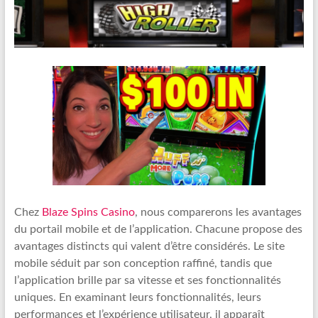
Chez
Blaze Spins Casino
, nous comparerons les avantages
du portail mobile et de l’application. Chacune propose des
avantages distincts qui valent d’être considérés. Le site
mobile séduit par son conception raffiné, tandis que
l’application brille par sa vitesse et ses fonctionnalités
uniques. En examinant leurs fonctionnalités, leurs
performances et l’expérience utilisateur, il apparaît