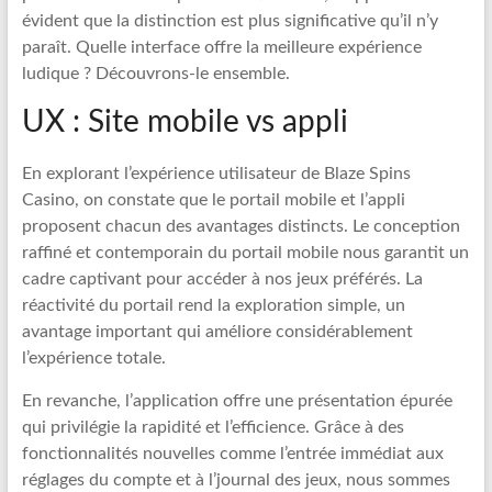
évident que la distinction est plus significative qu’il n’y
paraît. Quelle interface offre la meilleure expérience
ludique ? Découvrons-le ensemble.
UX : Site mobile vs appli
En explorant l’expérience utilisateur de Blaze Spins
Casino, on constate que le portail mobile et l’appli
proposent chacun des avantages distincts. Le conception
raffiné et contemporain du portail mobile nous garantit un
cadre captivant pour accéder à nos jeux préférés. La
réactivité du portail rend la exploration simple, un
avantage important qui améliore considérablement
l’expérience totale.
En revanche, l’application offre une présentation épurée
qui privilégie la rapidité et l’efficience. Grâce à des
fonctionnalités nouvelles comme l’entrée immédiat aux
réglages du compte et à l’journal des jeux, nous sommes