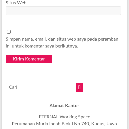
Situs Web
Simpan nama, email, dan situs web saya pada peramban
ini untuk komentar saya berikutnya.
Alamat Kantor
ETERNAL Working Space
Perumahan Muria Indah Blok I No 740, Kudus, Jawa