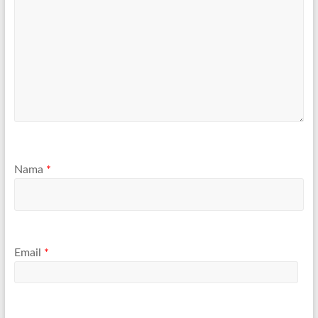
Nama
*
Email
*