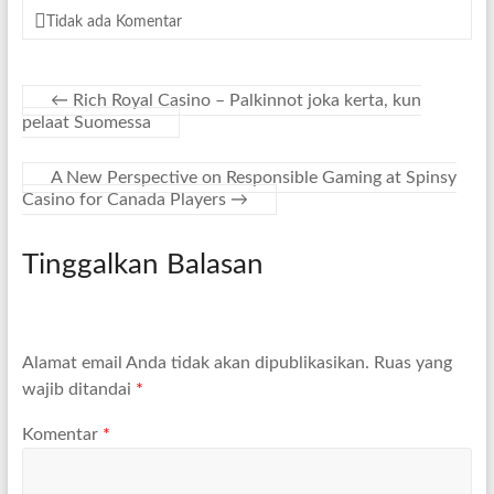
Tidak ada Komentar
←
Rich Royal Casino – Palkinnot joka kerta, kun
pelaat Suomessa
A New Perspective on Responsible Gaming at Spinsy
Casino for Canada Players
→
Tinggalkan Balasan
Alamat email Anda tidak akan dipublikasikan.
Ruas yang
wajib ditandai
*
Komentar
*