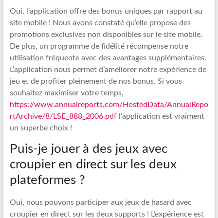
Oui, l’application offre des bonus uniques par rapport au
site mobile ! Nous avons constaté qu’elle propose des
promotions exclusives non disponibles sur le site mobile.
De plus, un programme de fidélité récompense notre
utilisation fréquente avec des avantages supplémentaires.
L’application nous permet d’améliorer notre expérience de
jeu et de profiter pleinement de nos bonus. Si vous
souhaitez maximiser votre temps,
https://www.annualreports.com/HostedData/AnnualRepo
rtArchive/8/LSE_888_2006.pdf
l’application est vraiment
un superbe choix !
Puis-je jouer à des jeux avec
croupier en direct sur les deux
plateformes ?
Oui, nous pouvons participer aux jeux de hasard avec
croupier en direct sur les deux supports ! L’expérience est