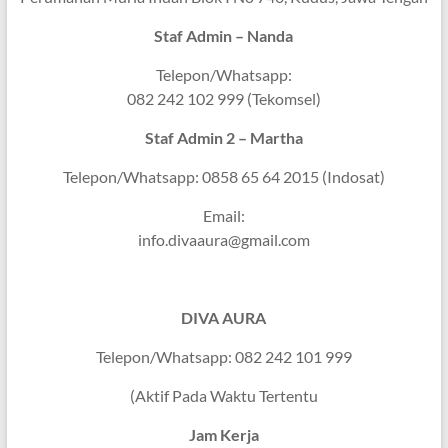
Staf Admin – Nanda
Telepon/Whatsapp:
082 242 102 999 (Tekomsel)
Staf Admin 2 – Martha
Telepon/Whatsapp: 0858 65 64 2015 (Indosat)
Email:
info.divaaura@gmail.com
DIVA AURA
Telepon/Whatsapp: 082 242 101 999
(Aktif Pada Waktu Tertentu
Jam Kerja