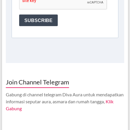
Join Channel Telegram
Gabung di channel telegram Diva Aura untuk mendapatkan
informasi seputar aura, asmara dan rumah tangga,
Klik
Gabung