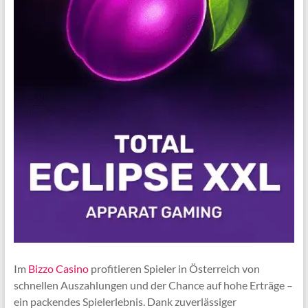
Im
Bizzo Casino
profitieren Spieler in Österreich von
schnellen Auszahlungen und der Chance auf hohe Erträge –
ein packendes Spielerlebnis. Dank zuverlässiger