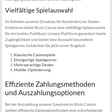
Vielfältige Spielauswahl
Im Rahmen unseres Einsatzes für fesselnde Live-Dealer-
Erlebnisse bietet Bizzo Casino eine vielfältige Spielauswahl
für ein breites Publikum. Unsere Plattform garantiert beste
Zugänglichkeit und bietet eine Auswahl besonderer
Spielgenres. Entdecken Sie jetzt unser Angebot:
Klassische Casinospiele
Einzigartige Spielgenres
Mehrsprachige Dealer
Mobile-Optimierung
Effiziente Zahlungsmethoden
und Auszahlungsoptionen
Bei der Auszahlung unserer Gewinne im Bizzo Casino
spielen effiziente Zahlungsmethoden eine entscheidende