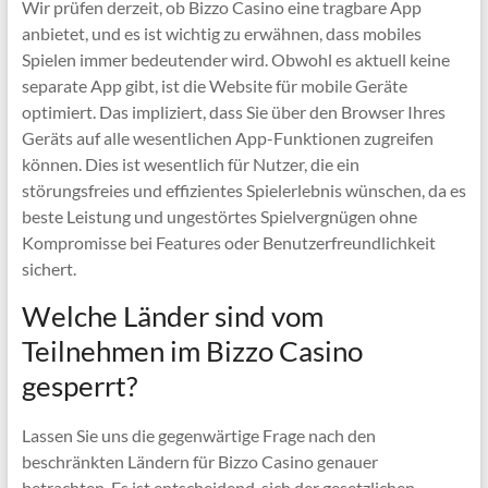
Wir prüfen derzeit, ob Bizzo Casino eine tragbare App
anbietet, und es ist wichtig zu erwähnen, dass mobiles
Spielen immer bedeutender wird. Obwohl es aktuell keine
separate App gibt, ist die Website für mobile Geräte
optimiert. Das impliziert, dass Sie über den Browser Ihres
Geräts auf alle wesentlichen App-Funktionen zugreifen
können. Dies ist wesentlich für Nutzer, die ein
störungsfreies und effizientes Spielerlebnis wünschen, da es
beste Leistung und ungestörtes Spielvergnügen ohne
Kompromisse bei Features oder Benutzerfreundlichkeit
sichert.
Welche Länder sind vom
Teilnehmen im Bizzo Casino
gesperrt?
Lassen Sie uns die gegenwärtige Frage nach den
beschränkten Ländern für Bizzo Casino genauer
betrachten. Es ist entscheidend, sich der gesetzlichen