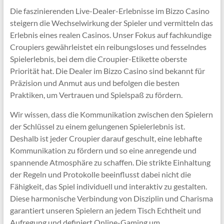
Die faszinierenden Live-Dealer-Erlebnisse im Bizzo Casino
steigern die Wechselwirkung der Spieler und vermitteln das
Erlebnis eines realen Casinos. Unser Fokus auf fachkundige
Croupiers gewährleistet ein reibungsloses und fesselndes
Spielerlebnis, bei dem die Croupier-Etikette oberste
Priorität hat. Die Dealer im Bizzo Casino sind bekannt für
Präzision und Anmut aus und befolgen die besten
Praktiken, um Vertrauen und Spielspaß zu fördern.
Wir wissen, dass die Kommunikation zwischen den Spielern
der Schlüssel zu einem gelungenen Spielerlebnis ist.
Deshalb ist jeder Croupier darauf geschult, eine lebhafte
Kommunikation zu fördern und so eine anregende und
spannende Atmosphäre zu schaffen. Die strikte Einhaltung
der Regeln und Protokolle beeinflusst dabei nicht die
Fähigkeit, das Spiel individuell und interaktiv zu gestalten.
Diese harmonische Verbindung von Disziplin und Charisma
garantiert unseren Spielern an jedem Tisch Echtheit und
Aufregung und definiert Online-Gaming um.