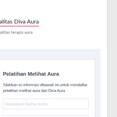
alitas Diva Aura