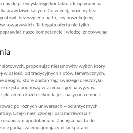
a nas do przemyślanego kontaktu z krupierami na
edla prawdziwe kasyno. Co więcej, możemy bez
gustowi, bez względu na to, czy poszukujemy
w towarzyskich. Ta bogata oferta nie tylko
 poprawiać nasze kompetencje i wiedzę, zdobywając
nia
er slotowych, proponując niesamowity wybór, który
ię w całość, od tradycyjnych slotów tematycznych,
e designy, które dostarczają świeżego dreszczyku
óre często podnoszą wrażenia z gry na wyżyny.
zięki czemu każda sekunda jest nasycona emocji.
rować po różnych uniwersach – od antycznych
tury. Dzięki niezliczonej ilości możliwości z
ym osobistym upodobaniom. Zachęca nas to do
śnie goniąc za emocjonującymi jackpotami.