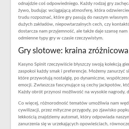
odnajdzie coś odpowiedniego. Każdy rodzaj gry zachęc
żywo, budując wciągającą atmosferę, która odzwierci
trudu rozpoznać, które gry pasują do naszym własnym 
dużych zakładów, niepowtarzalnych cech, czy kontaktó
dostarcza nam przyjemność, ale także daje szansę nam
odmienne typy gry w czasie rzeczywistym.
Gry slotowe: kraina zróżnicowa
Kasyno Spinit rzeczywiście błyszczy swoją kolekcją gi
zaspokoi każdy smak i preferencje. Możemy zanurzyć s
które przywołują nostalgię, po dynamiczne, współczesn
emocji. Zwłaszcza fascynujące są cechy jackpotów, kt
Każdy obrót przynosi możliwość na wysokie nagrody, d
Co więcej, różnorodność tematów umożliwia nam węd
cywilizacji, przez mityczne przygody, po zjawisko popkul
lekkością znajdziemy automat, który odpowiada nasz
zanurzenia się w urzekających opowieściach, równocze