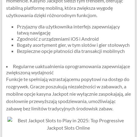
momencie. Kasyno Jackpot śledzi tym trendem, oferując
stabilną platformę mobilną, która zwiększa wygodę
użytkowania dzięki różnorodnym funkcjom.
Przyjazny dla użytkownika interfejs zapewniający
łatwą nawigację
Zgodność z urządzeniami iOS i Android
Bogaty asortyment gier, w tym slotów i gier stołowych
Bezpieczne opcje płatności dla transakcji mobilnych
Regularne uaktualnienia oprogramowania zapewniające
zwiększoną wydajność
Funkcje te spełniają wzrastającemu popytowi na dostęp do
rozgrywek. Gracze poszukują niezależności w zabawach, a
mobilne opcje kasyna Jackpot nie wyłącznie zaspokajają, ale
dosłownie przewyższają spodziewania, umożliwiając
zabawę bez limitów tradycyjnych środowisk zabaw.